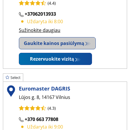
(4.4)
+37062013933
Uždaryta iki 8:00
Sužinokite daugiau
Gaukite kainos pasiūlymą
Rezervuokite vizitą
Select
Euromaster DAGRIS
Lūjos g. 8, 14167 Vilnius
(4.3)
+370 663 77808
Uždaryta iki 9:00