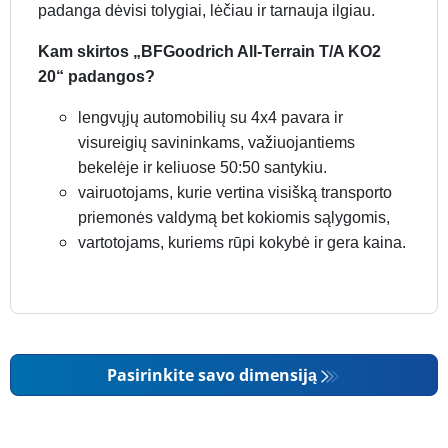
padanga dėvisi tolygiai, lėčiau ir tarnauja ilgiau.
Kam skirtos „BFGoodrich All-Terrain T/A KO2
20“ padangos?
lengvųjų automobilių su 4x4 pavara ir
visureigių savininkams, važiuojantiems
bekelėje ir keliuose 50:50 santykiu.
vairuotojams, kurie vertina visišką transporto
priemonės valdymą bet kokiomis sąlygomis,
vartotojams, kuriems rūpi kokybė ir gera kaina.
Pasirinkite savo dimensiją