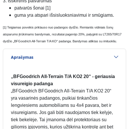
3. Išskirtinis patvarumas
patvarūs šonai [1]
guma yra atspari išsisluoksniavimui ir smūgiams.
[1] Teigiamas poveikis priklauso nuo padangos dydžio. Remiantis vidiniais šonų
atsparumo įtrūkimams bandymais, rezultatai pagerėjo 20%, palyginti su LT265/70R17
dydžio „BFGoodrich All-Terrain T/A KO“ padanga. Bandymas atliktas su imituokliu.
Aprašymas
„BFGoodrich All-Terrain T/A KO2 20“ - geriausia
visureigio padanga
„BFGoodrich BFGoodrich All-Terrain T/A KO2 20“
yra vasarinės padangos, puikiai tinkančios
lengviesiems automobiliams su 4x4 pavara, bet ir
visureigiams. Jos gali būti naudojamos tiek kelyje,
tiek bekelėje. Tai įmanoma dėl protektoriaus su
giliomis įpjovomis, kurios užtikrina kontrolę ant bet