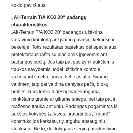
kokio paviršiaus.
„All-Terrain T/A KO2 20“ padangų
charakteristikos
„All-Terrain T/A KO2 20“ padangos užtikrina
vairavimo komfortą ant įvairių paviršių: keliuose ir
bekelėje. Toks rezultatas pasiektas dėl specialaus
protektoriaus rašto su plačiomis įpjovomis ant
padangos pečių. Jos taip pat pasižymi aukštomis
traukos savybėmis, todėl užtikrina kontrolę
važiuojant smėliu, purvu, bet ir asfaltu. Svarbų
vaidmenį taip pat vaidina dantytas pečių blokų
profilis, kuris lemia didesnį manevringumą
minkštame grunte ar giliame sniege, bet taip pat ir
mažesnę trauką ant uolų. Padangos pagamintos iš
aukštos kokybės žaliavos, praturtintos „Trigard“
konstrukcijos karkasu, t.y. trigubu apsauginiu
sluoksniu. Be to, dėl tolygaus slėgio pasiskirstymo