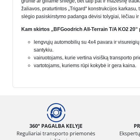
grunte ar giliame sniege, bet taip pat ir mažesnę tr
žaliavos, praturtintos „Trigard“ konstrukcijos karkasu, 
slėgio pasiskirstymo padanga dėvisi tolygiai, lėčiau ir
Kam skirtos „BFGoodrich All-Terrain T/A KO2 20
lengvųjų automobilių su 4x4 pavara ir visureigi
santykiu.
vairuotojams, kurie vertina visišką transporto 
vartotojams, kuriems rūpi kokybė ir gera kaina.
360° PAGALBA KELYJE
P
Reguliariai transporto priemonės
Ekspertų