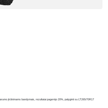
sparumo įtrūkimams bandymais, rezultatai pagerėjo 20%, palyginti su LT265/70R17