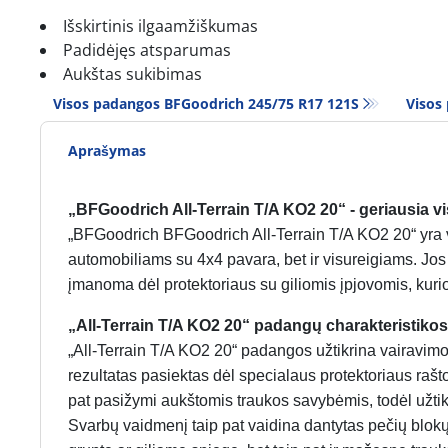
Išskirtinis ilgaamžiškumas
Padidėjęs atsparumas
Aukštas sukibimas
Visos padangos BFGoodrich 245/75 R17 121S
Visos
Aprašymas
„BFGoodrich All-Terrain T/A KO2 20“ - geriausia v
„BFGoodrich BFGoodrich All-Terrain T/A KO2 20“ yra 
automobiliams su 4x4 pavara, bet ir visureigiams. Jos g
įmanoma dėl protektoriaus su giliomis įpjovomis, kurio
„All-Terrain T/A KO2 20“ padangų charakteristikos
„All-Terrain T/A KO2 20“ padangos užtikrina vairavimo k
rezultatas pasiektas dėl specialaus protektoriaus raš
pat pasižymi aukštomis traukos savybėmis, todėl užtikri
Svarbų vaidmenį taip pat vaidina dantytas pečių blok