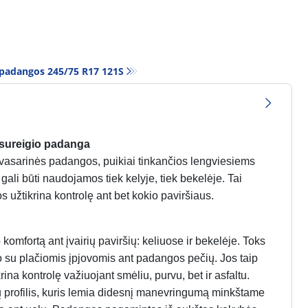
 padangos‎ 245/75 R17 121S
isureigio padanga
vasarinės padangos, puikiai tinkančios lengviesiems
ali būti naudojamos tiek kelyje, tiek bekelėje. Tai
s užtikrina kontrolę ant bet kokio paviršiaus.
omfortą ant įvairių paviršių: keliuose ir bekelėje. Toks
to su plačiomis įpjovomis ant padangos pečių. Jos taip
na kontrolę važiuojant smėliu, purvu, bet ir asfaltu.
ų profilis, kuris lemia didesnį manevringumą minkštame