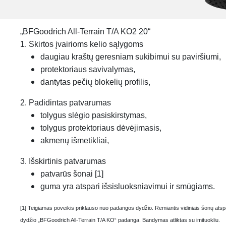
„BFGoodrich All-Terrain T/A KO2 20“
1. Skirtos įvairioms kelio sąlygoms
daugiau kraštų geresniam sukibimui su paviršiumi,
protektoriaus savivalymas,
dantytas pečių blokelių profilis,
2. Padidintas patvarumas
tolygus slėgio pasiskirstymas,
tolygus protektoriaus dėvėjimasis,
akmenų išmetikliai,
3. Išskirtinis patvarumas
patvarūs šonai [1]
guma yra atspari išsisluoksniavimui ir smūgiams.
[1] Teigiamas poveikis priklauso nuo padangos dydžio. Remiantis vidiniais šonų at
dydžio „BFGoodrich All-Terrain T/A KO“ padanga. Bandymas atliktas su imituokliu.