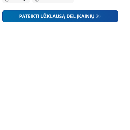
PATEIKTI UŽKLAUSĄ DĖL ĮKAINIŲ