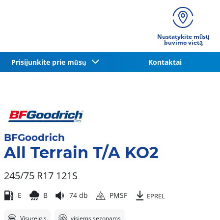
Nustatykite mūsų
buvimo vietą
Prisijunkite prie mūsų
Kontaktai
BFGoodrich
All Terrain T/A KO2
245/75 R17 121S
E
B
74 db
PMSF
EPREL
Visureigis
visiems sezonams