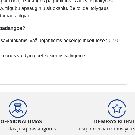
auką ant uolų. Padangos pagamintos iš aukštos kokybės
t.y. trigubu apsauginiu sluoksniu. Be to, dėl tolygaus
 tarnauja ilgiau.
“ padangos?
ų savininkams, važiuojantiems bekelėje ir keliuose 50:50
priemonės valdymą bet kokiomis sąlygomis,
ROFESIONALUMAS
DĖMESYS KLIENT
 tinklas jūsų paslaugoms
Jūsų poreikiai mums yra 