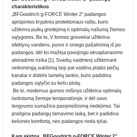
charakteristikos
„BFGoodrich g-FORCE Winter 2“ padangos
aprūpintos kryptiniu protektoriaus raštu, kuris
užtikrina puikų greitėjimą ir optimalų našumą žiemos
sąlygomis. Be to, V formos grioveliai užtikrina
efektyvų vandens, purvo ir sniego pašalinimą iš po
padangos, dėl ko mažėja pavojingo akvaplanavimo
atsiradimo rizika [1]. Svarbų vaidmenį užtikrinant
veiksmingą sukibimą taip pat vaidina platūs pečių
kanalai ir didelis lamelių tankis, kuris padidina
padangos sąlyčio su keliu plotą.
Be to, modernus gumos mišinys užtikrina optimalų
lankstumą žemoje temperatūroje, ir dėl savo
lengvumo sumažina pasipriešinimą riedėjimui. Tai
prailgina padangų tarnavimo laiką, bet ir padidina
kelionės komfortą, nes padangos rieda tyliai.
Kam skirtos „BFGoodrich g-FORCE Winter 2“