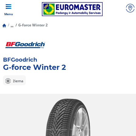
Menu
...
G-force Winter 2
BFGoodrich
G-force Winter 2
žiema