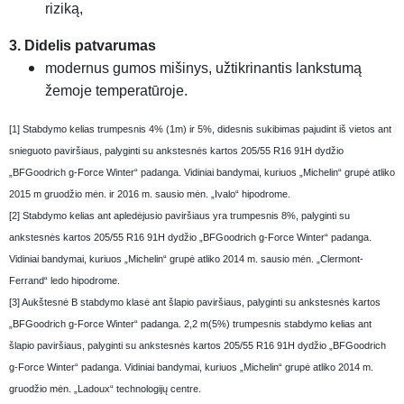
riziką,
3. Didelis patvarumas
modernus gumos mišinys, užtikrinantis lankstumą
žemoje temperatūroje.
[1] Stabdymo kelias trumpesnis 4% (1m) ir 5%, didesnis sukibimas pajudint iš vietos ant
snieguoto paviršiaus, palyginti su ankstesnės kartos 205/55 R16 91H dydžio
„BFGoodrich g-Force Winter“ padanga. Vidiniai bandymai, kuriuos „Michelin“ grupė atliko
2015 m gruodžio mėn. ir 2016 m. sausio mėn. „Ivalo“ hipodrome.
[2] Stabdymo kelias ant apledėjusio paviršiaus yra trumpesnis 8%, palyginti su
ankstesnės kartos 205/55 R16 91H dydžio „BFGoodrich g-Force Winter“ padanga.
Vidiniai bandymai, kuriuos „Michelin“ grupė atliko 2014 m. sausio mėn. „Clermont-
Ferrand“ ledo hipodrome.
[3] Aukštesnė B stabdymo klasė ant šlapio paviršiaus, palyginti su ankstesnės kartos
„BFGoodrich g-Force Winter“ padanga. 2,2 m(5%) trumpesnis stabdymo kelias ant
šlapio paviršiaus, palyginti su ankstesnės kartos 205/55 R16 91H dydžio „BFGoodrich
g-Force Winter“ padanga. Vidiniai bandymai, kuriuos „Michelin“ grupė atliko 2014 m.
gruodžio mėn. „Ladoux“ technologijų centre.