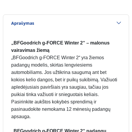
Aprašymas
„BFGoodrich g-FORCE Winter 2“ – malonus
vairavimas žiemą
„BFGoodrich g-FORCE Winter 2“ yra žiemos
padangų modelis, skirtas lengviesiems
automobiliams. Jos užtikrina saugumą ant bet
kokios kelio dangos, bet ir puikų sukibimą. Važiuoti
apledėjusiais paviršiais yra saugiau, tačiau jos
puikiai tinka važiuoti ir snieguotais keliais.
Pasirinkite aukštos kokybės sprendimą ir
pasinaudokite nemokama 12 mėnesių padangų
apsauga.
„BFGoodrich g-FORCE Winter 2“ padangų