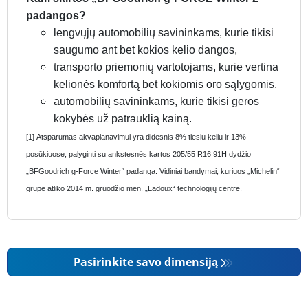
padangos?
lengvųjų automobilių savininkams, kurie tikisi
saugumo ant bet kokios kelio dangos,
transporto priemonių vartotojams, kurie vertina
kelionės komfortą bet kokiomis oro sąlygomis,
automobilių savininkams, kurie tikisi geros
kokybės už patrauklią kainą.
[1] Atsparumas akvaplanavimui yra didesnis 8% tiesiu keliu ir 13%
posūkiuose, palyginti su ankstesnės kartos 205/55 R16 91H dydžio
„BFGoodrich g-Force Winter“ padanga. Vidiniai bandymai, kuriuos „Michelin“
grupė atliko 2014 m. gruodžio mėn. „Ladoux“ technologijų centre.
Pasirinkite savo dimensiją