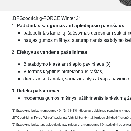
„BFGoodrich g-FORCE Winter 2“
1. Padidintas saugumas ant apledėjusio paviršiaus
patobulintas lamelių išdėstymas geresniam sukibimui 
naujas gumos mišinys, sutrumpinantis stabdymo kelią
2. Efektyvus vandens pašalinimas
B stabdymo klasė ant šlapio paviršiaus [3],
V formos kryptinis protektoriaus raštas,
drenažiniai kanalai, sumažinantys akvaplanavimo ri
3. Didelis patvarumas
modernus gumos mišinys, užtikrinantis lankstumą ž
[1] Stabdymo kelias trumpesnis 4% (1m) ir 5%, didesnis sukibimas pajudint iš vieto
„BFGoodrich g-Force Winter“ padanga. Vidiniai bandymai, kuriuos „Michelin“ grupė a
[2] Stabdymo kelias ant apledėjusio paviršiaus yra trumpesnis 8%, palyginti su an