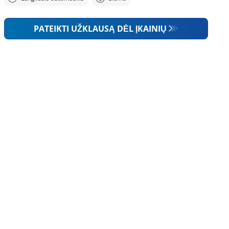
PATEIKTI UŽKLAUSĄ DĖL ĮKAINIŲ