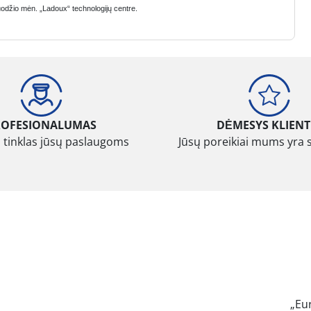
uodžio mėn. „Ladoux“ technologijų centre.
ROFESIONALUMAS
DĖMESYS KLIENT
 tinklas jūsų paslaugoms
Jūsų poreikiai mums yra 
„Eu