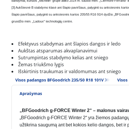
bandymai, kuriuos „Michelin“ grupė atliko 2014 m. sausio mėn. „Clermont-Ferrand“ 
[3] Aukštesnė B stabdymo klasė ant šlapio paviršiaus, palyginti su ankstesnės ka
šlapio paviršiaus, palyginti su ankstesnės kartos 205/55 R16 91H dydžio „BFGoodric
gruodžio mėn. „Ladoux“ technologijų centre.
Efektyvus stabdymas ant šlapios dangos ir ledo
Aukštas atsparumas akvaplanavimui
Sutrumpintas stabdymo kelias ant sniego
Žemas triukšmo lygis
Išskirtinis traukumas ir valdomumas ant sniego
Visos padangos BFGoodrich 235/50 R18 101V
Visos
Aprašymas
„BFGoodrich g-FORCE Winter 2“ – malonus vaira
„BFGoodrich g-FORCE Winter 2“ yra žiemos padangų m
užtikrina saugumą ant bet kokios kelio dangos, bet ir 