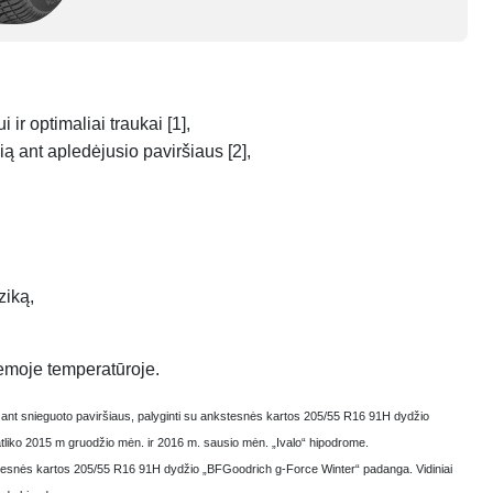
ir optimaliai traukai [1],
 ant apledėjusio paviršiaus [2],
ziką,
emoje temperatūroje.
s ant snieguoto paviršiaus, palyginti su ankstesnės kartos 205/55 R16 91H dydžio
tliko 2015 m gruodžio mėn. ir 2016 m. sausio mėn. „Ivalo“ hipodrome.
kstesnės kartos 205/55 R16 91H dydžio „BFGoodrich g-Force Winter“ padanga. Vidiniai