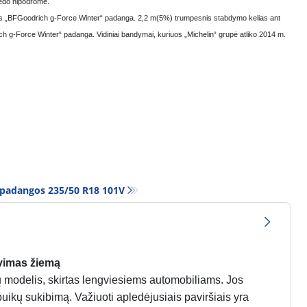
ledo hipodrome.
rtos „BFGoodrich g-Force Winter“ padanga. 2,2 m(5%) trumpesnis stabdymo kelias ant
h g-Force Winter“ padanga. Vidiniai bandymai, kuriuos „Michelin“ grupė atliko 2014 m.
 padangos‎ 235/50 R18 101V
vimas žiemą
odelis, skirtas lengviesiems automobiliams. Jos
puikų sukibimą. Važiuoti apledėjusiais paviršiais yra