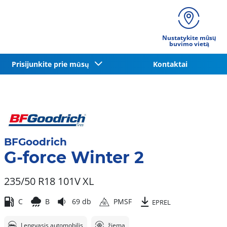
Nustatykite mūsų
buvimo vietą
Prisijunkite prie mūsų
Kontaktai
BFGoodrich
G-force Winter 2
235/50 R18 101V
XL
C
B
69 db
PMSF
EPREL
Lengvasis automobilis
žiema