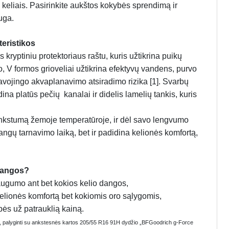
is keliais. Pasirinkite aukštos kokybės sprendimą ir
uga.
eristikos
yptiniu protektoriaus raštu, kuris užtikrina puikų
, V formos grioveliai užtikrina efektyvų vandens, purvo
avojingo akvaplanavimo atsiradimo rizika [1]. Svarbų
na platūs pečių kanalai ir didelis lamelių tankis, kuris
nkstumą žemoje temperatūroje, ir dėl savo lengvumo
ngų tarnavimo laiką, bet ir padidina kelionės komfortą,
dangos?
saugumo ant bet kokios kelio dangos,
kelionės komfortą bet kokiomis oro sąlygomis,
bės už patrauklią kainą.
e, palyginti su ankstesnės kartos 205/55 R16 91H dydžio „BFGoodrich g-Force