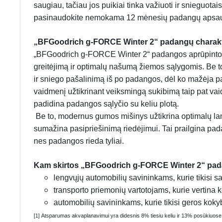
saugiau, tačiau jos puikiai tinka važiuoti ir snieguota
pasinaudokite nemokama 12 mėnesių padangų apsa
„BFGoodrich g-FORCE Winter 2“ padangų charakt
„BFGoodrich g-FORCE Winter 2“ padangos aprūpintos kr
greitėjimą ir optimalų našumą žiemos sąlygomis. Be to
ir sniego pašalinimą iš po padangos, dėl ko mažėja p
vaidmenį užtikrinant veiksmingą sukibimą taip pat vaidi
padidina padangos sąlyčio su keliu plotą.
Be to, modernus gumos mišinys užtikrina optimalų la
sumažina pasipriešinimą riedėjimui. Tai prailgina pada
nes padangos rieda tyliai.
Kam skirtos „BFGoodrich g-FORCE Winter 2“ pa
lengvųjų automobilių savininkams, kurie tikisi 
transporto priemonių vartotojams, kurie vertina 
automobilių savininkams, kurie tikisi geros koky
[1] Atsparumas akvaplanavimui yra didesnis 8% tiesiu keliu ir 13% posūkiuos