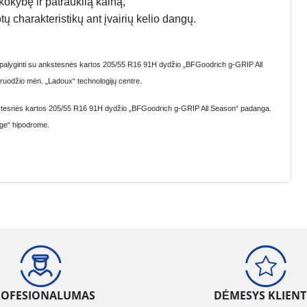
kokybę ir patrauklią kainą,
ų charakteristikų ant įvairių kelio dangų.
, palyginti su ankstesnės kartos 205/55 R16 91H dydžio „BFGoodrich g-GRIP All
ruodžio mėn. „Ladoux“ technologijų centre.
nkstesnės kartos 205/55 R16 91H dydžio „BFGoodrich g-GRIP All Season“ padanga.
nge“ hipodrome.
ROFESIONALUMAS
DĖMESYS KLIENT