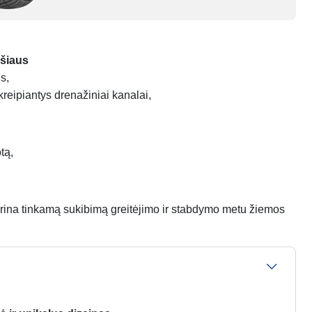
ršiaus
us,
kreipiantys drenažiniai kanalai,
tą,
krina tinkamą sukibimą greitėjimo ir stabdymo metu žiemos