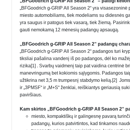
„BFGoodrich g-GRIP All Season 2“ – patogi kelionė
„BFGoodrich g-GRIP All Season 2“ yra visasezoninė p
miesto automobiliams, tiek modeliams su didesnės gal
yra saugus ir patogus tiek vasarą, tiek žiemą. Pasirinkda
gauti nemokamą 12 mėnesių padangų apsaugą.
„BFGoodrich g-GRIP All Season 2“ padangų chara
„BFGoodrich g-GRIP All Season 2“ padangos turi kryptinį
tiksliai pašalina vandenį iš po padangos, dėl ko maž
rizika[1] . Svarbų vaidmenį taip pat vaidina centrinė b
manevringumą bet kokiomis sąlygomis. Padangos taip 
užtikrina net 3,5 m trumpesnį stabdymo kelią.[2] Joms
ir „3PMSF“ ir „M+S“ ženklai, reiškiantys geriausią suk
paviršiaus.
Kam skirtos „BFGoodrich g-GRIP All Season 2“ 
miesto, kompaktiškų ir galingesnę pavarą turin
padangų, kurios patvirtintos, kad tinkamos naudo