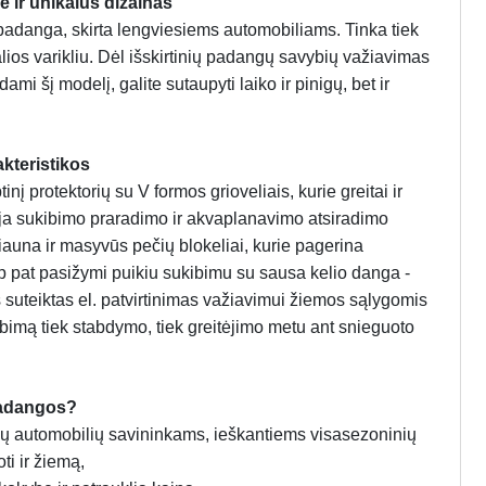
 ir unikalus dizainas
adanga, skirta lengviesiems automobiliams. Tinka tiek
ios varikliu. Dėl išskirtinių padangų savybių važiavimas
mi šį modelį, galite sutaupyti laiko ir pinigų, bet ir
kteristikos
 protektorių su V formos grioveliais, kurie greitai ir
ėja sukibimo praradimo ir akvaplanavimo atsiradimo
riauna ir masyvūs pečių blokeliai, kurie pagerina
pat pasižymi puikiu sukibimu su sausa kelio danga -
 suteiktas el. patvirtinimas važiavimui žiemos sąlygomis
ibimą tiek stabdymo, tiek greitėjimo metu ant snieguoto
padangos?
čių automobilių savininkams, ieškantiems visasezoninių
ti ir žiemą,