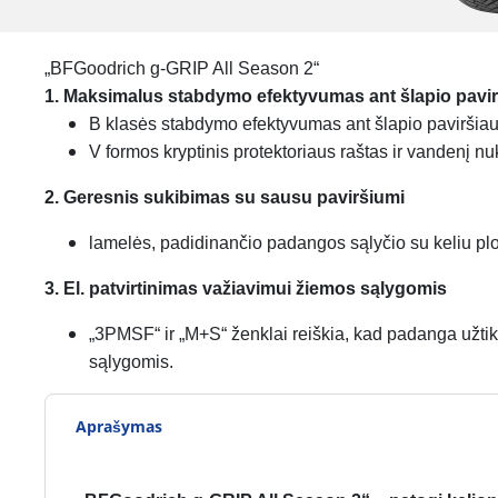
„BFGoodrich g-GRIP All Season 2“
1. Maksimalus stabdymo efektyvumas ant šlapio pavi
B klasės stabdymo efektyvumas ant šlapio paviršia
V formos kryptinis protektoriaus raštas ir vandenį nu
2. Geresnis sukibimas su sausu paviršiumi
lamelės, padidinančio padangos sąlyčio su keliu plo
3. El. patvirtinimas važiavimui žiemos sąlygomis
„3PMSF“ ir „M+S“ ženklai reiškia, kad padanga užti
sąlygomis.
Aprašymas