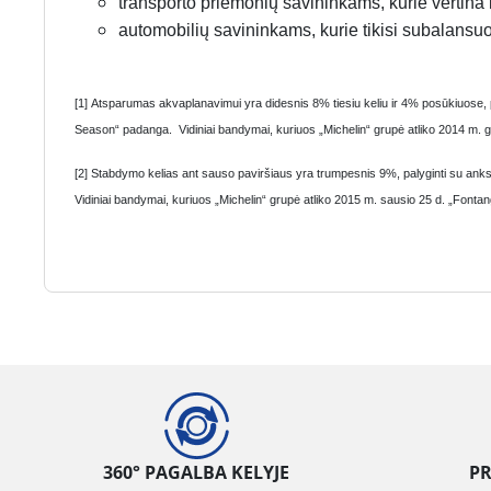
transporto priemonių savininkams, kurie vertina 
automobilių savininkams, kurie tikisi subalansuot
[1] Atsparumas akvaplanavimui yra didesnis 8% tiesiu keliu ir 4% posūkiuose
Season“ padanga. Vidiniai bandymai, kuriuos „Michelin“ grupė atliko 2014 m. g
[2] Stabdymo kelias ant sauso paviršiaus yra trumpesnis 9%, palyginti su a
Vidiniai bandymai, kuriuos „Michelin“ grupė atliko 2015 m. sausio 25 d. „Fonta
360° PAGALBA KELYJE
P