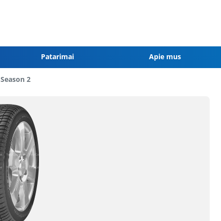
Patarimai
Apie mus
l Season 2