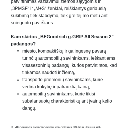
patvirtinimas važiavimui žiemos sąlygomis ir
„3PMSF“ ir „M+S“ ženklai, reiškiantys geriausią
sukibimą tiek stabdymo, tiek greitėjimo metu ant
snieguoto paviršiaus.
Kam skirtos „BFGoodrich g-GRIP All Season 2“
padangos?
miesto, kompaktiškų ir galingesnę pavarą
turinčių automobilių savininkams, ieškantiems
visasezoninių padangų, kurios patvirtintos, kad
tinkamos naudoti ir žiemą,
transporto priemonių savininkams, kurie
vertina kokybę ir patrauklią kainą,
automobilių savininkams, kurie tikisi
subalansuotų charakteristikų ant įvairių kelio
dangų.
[1] Atsparumas akvaplanavimui yra didesnis 8% tiesiu keliu ir 4%