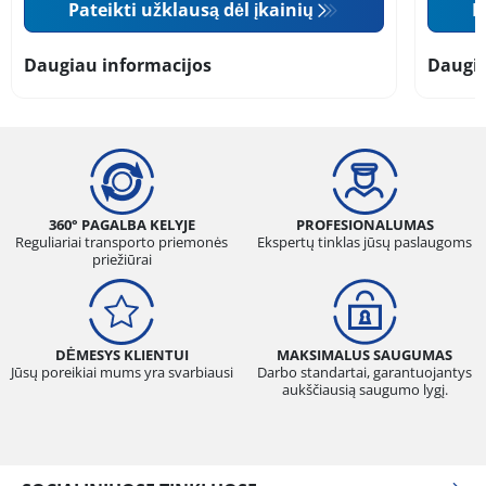
Pateikti užklausą dėl įkainių
P
Daugiau informacijos
Daugia
360° PAGALBA KELYJE
PROFESIONALUMAS
Reguliariai transporto priemonės
Ekspertų tinklas jūsų paslaugoms
priežiūrai
DĖMESYS KLIENTUI
MAKSIMALUS SAUGUMAS
Jūsų poreikiai mums yra svarbiausi
Darbo standartai, garantuojantys
aukščiausią saugumo lygį.