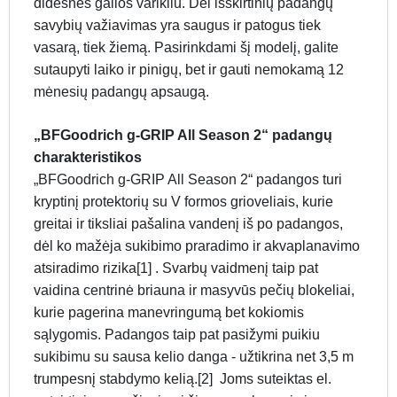
didesnės galios varikliu. Dėl išskirtinių padangų
savybių važiavimas yra saugus ir patogus tiek
vasarą, tiek žiemą. Pasirinkdami šį modelį, galite
sutaupyti laiko ir pinigų, bet ir gauti nemokamą 12
mėnesių padangų apsaugą.
„BFGoodrich g-GRIP All Season 2“ padangų
charakteristikos
„BFGoodrich g-GRIP All Season 2“ padangos turi
kryptinį protektorių su V formos grioveliais, kurie
greitai ir tiksliai pašalina vandenį iš po padangos,
dėl ko mažėja sukibimo praradimo ir akvaplanavimo
atsiradimo rizika[1] . Svarbų vaidmenį taip pat
vaidina centrinė briauna ir masyvūs pečių blokeliai,
kurie pagerina manevringumą bet kokiomis
sąlygomis. Padangos taip pat pasižymi puikiu
sukibimu su sausa kelio danga - užtikrina net 3,5 m
trumpesnį stabdymo kelią.[2] Joms suteiktas el.