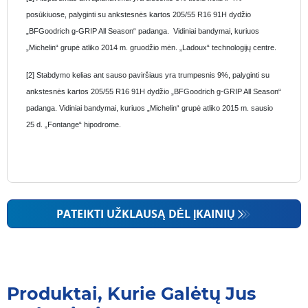
posūkiuose, palyginti su ankstesnės kartos 205/55 R16 91H dydžio
„BFGoodrich g-GRIP All Season“ padanga. Vidiniai bandymai, kuriuos
„Michelin“ grupė atliko 2014 m. gruodžio mėn. „Ladoux“ technologijų centre.
[2] Stabdymo kelias ant sauso paviršiaus yra trumpesnis 9%, palyginti su
ankstesnės kartos 205/55 R16 91H dydžio „BFGoodrich g-GRIP All Season“
padanga. Vidiniai bandymai, kuriuos „Michelin“ grupė atliko 2015 m. sausio
25 d. „Fontange“ hipodrome.
PATEIKTI UŽKLAUSĄ DĖL ĮKAINIŲ
Produktai, Kurie Galėtų Jus