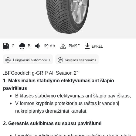
C
B
69 db
PMSF
EPREL
Lengvasis automobilis
visiems sezonams
„BFGoodrich g-GRIP All Season 2“
1. Maksimalus stabdymo efektyvumas ant šlapio
paviršiaus
B klasės stabdymo efektyvumas ant šlapio paviršiaus,
V formos kryptinis protektoriaus raštas ir vandenį
nukreipiantys drenažiniai kanalai,
2. Geresnis sukibimas su sausu paviršiumi
lamelės, padidinančio padangos sąlyčio su keliu plotą,