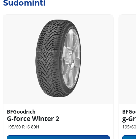
Sudominti
BFGoodrich
BFGoo
G-force Winter 2
g-Gri
195/60 R16 89H
195/60 