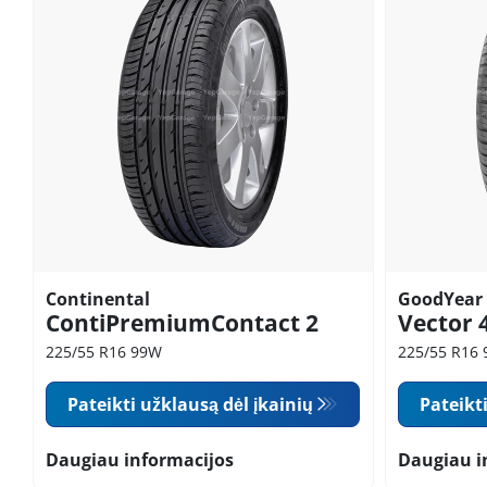
Continental
GoodYear
ContiPremiumContact 2
Vector 
225/55 R16 99W
225/55 R16
Pateikti užklausą dėl įkainių
Pateikt
Daugiau informacijos
Daugiau i