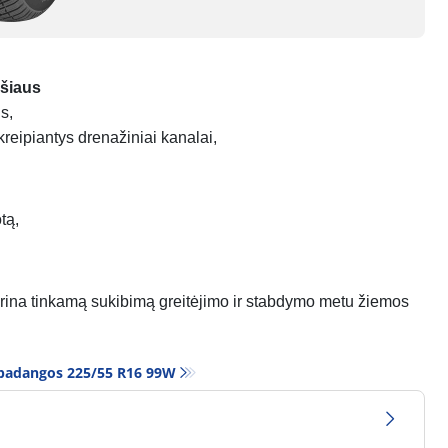
ršiaus
us,
kreipiantys drenažiniai kanalai,
tą,
krina tinkamą sukibimą greitėjimo ir stabdymo metu žiemos
padangos‎ 225/55 R16 99W