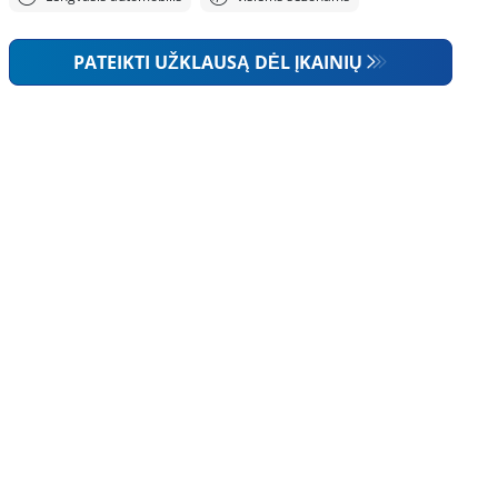
PATEIKTI UŽKLAUSĄ DĖL ĮKAINIŲ