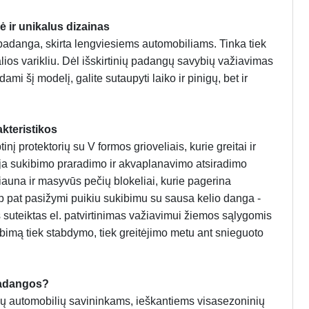
 ir unikalus dizainas
adanga, skirta lengviesiems automobiliams. Tinka tiek
ios varikliu. Dėl išskirtinių padangų savybių važiavimas
mi šį modelį, galite sutaupyti laiko ir pinigų, bet ir
kteristikos
 protektorių su V formos grioveliais, kurie greitai ir
ėja sukibimo praradimo ir akvaplanavimo atsiradimo
riauna ir masyvūs pečių blokeliai, kurie pagerina
pat pasižymi puikiu sukibimu su sausa kelio danga -
 suteiktas el. patvirtinimas važiavimui žiemos sąlygomis
ibimą tiek stabdymo, tiek greitėjimo metu ant snieguoto
padangos?
čių automobilių savininkams, ieškantiems visasezoninių