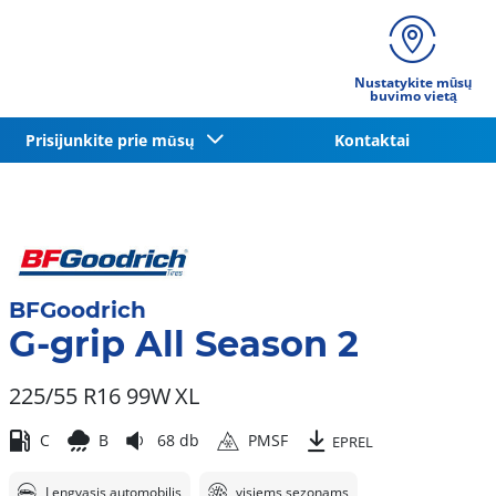
Nustatykite mūsų
buvimo vietą
Prisijunkite prie mūsų
Kontaktai
BFGoodrich
G-grip All Season 2
225/55 R16 99W
XL
C
B
68 db
PMSF
EPREL
Lengvasis automobilis
visiems sezonams