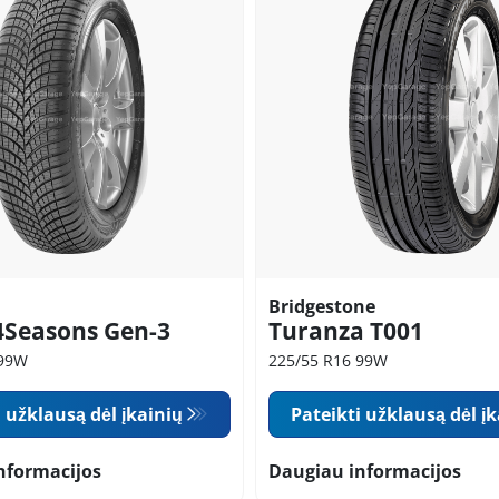
Bridgestone
4Seasons Gen-3
Turanza T001
 99W
225/55 R16 99W
i užklausą dėl įkainių
Pateikti užklausą dėl į
nformacijos
Daugiau informacijos