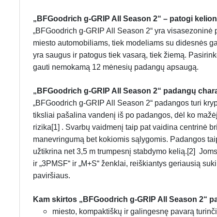
„BFGoodrich g-GRIP All Season 2“ – patogi kelionė
„BFGoodrich g-GRIP All Season 2“ yra visasezoninė p
miesto automobiliams, tiek modeliams su didesnės gal
yra saugus ir patogus tiek vasarą, tiek žiemą. Pasirinkda
gauti nemokamą 12 mėnesių padangų apsaugą.
„BFGoodrich g-GRIP All Season 2“ padangų chara
„BFGoodrich g-GRIP All Season 2“ padangos turi kryptinį
tiksliai pašalina vandenį iš po padangos, dėl ko maž
rizika[1] . Svarbų vaidmenį taip pat vaidina centrinė b
manevringumą bet kokiomis sąlygomis. Padangos taip 
užtikrina net 3,5 m trumpesnį stabdymo kelią.[2] Joms
ir „3PMSF“ ir „M+S“ ženklai, reiškiantys geriausią suk
paviršiaus.
Kam skirtos „BFGoodrich g-GRIP All Season 2“ 
miesto, kompaktiškų ir galingesnę pavarą turin