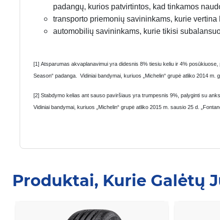
padangų, kurios patvirtintos, kad tinkamos naudo
transporto priemonių savininkams, kurie vertina 
automobilių savininkams, kurie tikisi subalansuot
[1] Atsparumas akvaplanavimui yra didesnis 8% tiesiu keliu ir 4% posūkiuose
Season“ padanga. Vidiniai bandymai, kuriuos „Michelin“ grupė atliko 2014 m. g
[2] Stabdymo kelias ant sauso paviršiaus yra trumpesnis 9%, palyginti su a
Vidiniai bandymai, kuriuos „Michelin“ grupė atliko 2015 m. sausio 25 d. „Fonta
Produktai, Kurie Galėtų 