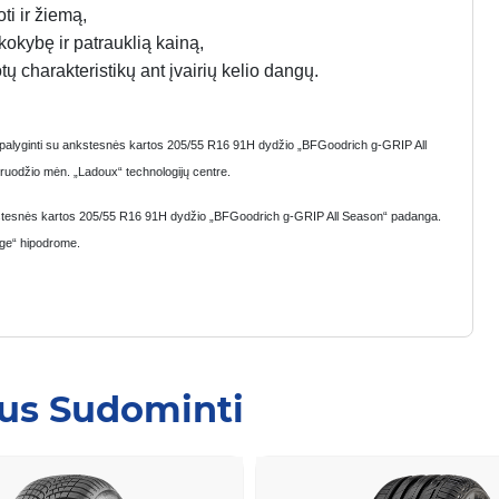
ti ir žiemą,
kokybę ir patrauklią kainą,
ų charakteristikų ant įvairių kelio dangų.
, palyginti su ankstesnės kartos 205/55 R16 91H dydžio „BFGoodrich g-GRIP All
ruodžio mėn. „Ladoux“ technologijų centre.
nkstesnės kartos 205/55 R16 91H dydžio „BFGoodrich g-GRIP All Season“ padanga.
nge“ hipodrome.
Jus Sudominti