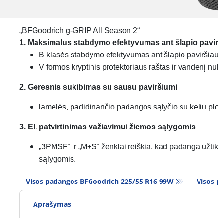
„BFGoodrich g-GRIP All Season 2“
1. Maksimalus stabdymo efektyvumas ant šlapio pavi
B klasės stabdymo efektyvumas ant šlapio paviršia
V formos kryptinis protektoriaus raštas ir vandenį nu
2. Geresnis sukibimas su sausu paviršiumi
lamelės, padidinančio padangos sąlyčio su keliu plo
3. El. patvirtinimas važiavimui žiemos sąlygomis
„3PMSF“ ir „M+S“ ženklai reiškia, kad padanga užti
sąlygomis.
Visos padangos BFGoodrich 225/55 R16 99W
Visos 
Aprašymas