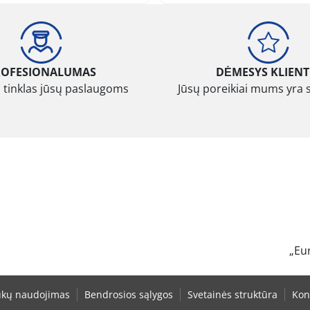
ROFESIONALUMAS
DĖMESYS KLIENT
 tinklas jūsų paslaugoms
Jūsų poreikiai mums yra 
„Eu
ukų naudojimas
Bendrosios sąlygos
Svetainės struktūra
Kon