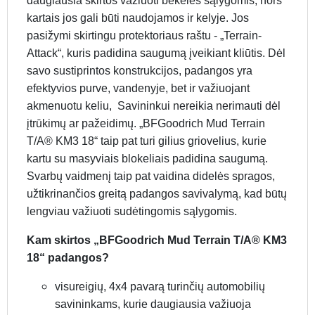
daugiausia skirtos važiuoti bekelės sąlygomis, nors
kartais jos gali būti naudojamos ir kelyje. Jos
pasižymi skirtingu protektoriaus raštu - „Terrain-
Attack“, kuris padidina saugumą įveikiant kliūtis. Dėl
savo sustiprintos konstrukcijos, padangos yra
efektyvios purve, vandenyje, bet ir važiuojant
akmenuotu keliu, Savininkui nereikia nerimauti dėl
įtrūkimų ar pažeidimų. „BFGoodrich Mud Terrain
T/A® KM3 18“ taip pat turi gilius griovelius, kurie
kartu su masyviais blokeliais padidina saugumą.
Svarbų vaidmenį taip pat vaidina didelės spragos,
užtikrinančios greitą padangos savivalymą, kad būtų
lengviau važiuoti sudėtingomis sąlygomis.
Kam skirtos „BFGoodrich Mud Terrain T/A® KM3
18“ padangos?
visureigių, 4x4 pavarą turinčių automobilių
savininkams, kurie daugiausia važiuoja