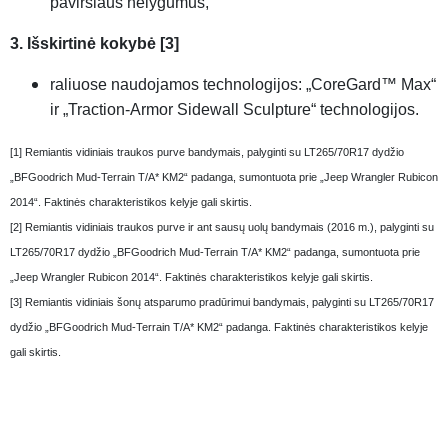
paviršiaus nelygumus,
3. Išskirtinė kokybė [3]
raliuose naudojamos technologijos: „CoreGard™ Max“
ir „Traction-Armor Sidewall Sculpture“ technologijos.
[1] Remiantis vidiniais traukos purve bandymais, palyginti su LT265/70R17 dydžio
„BFGoodrich Mud-Terrain T/A* KM2“ padanga, sumontuota prie „Jeep Wrangler Rubicon
2014“. Faktinės charakteristikos kelyje gali skirtis.
[2] Remiantis vidiniais traukos purve ir ant sausų uolų bandymais (2016 m.), palyginti su
LT265/70R17 dydžio „BFGoodrich Mud-Terrain T/A* KM2“ padanga, sumontuota prie
„Jeep Wrangler Rubicon 2014“. Faktinės charakteristikos kelyje gali skirtis.
[3] Remiantis vidiniais šonų atsparumo pradūrimui bandymais, palyginti su LT265/70R17
dydžio „BFGoodrich Mud-Terrain T/A* KM2“ padanga. Faktinės charakteristikos kelyje
gali skirtis.