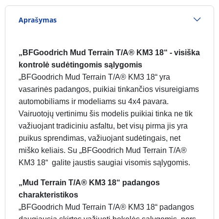
Aprašymas
„BFGoodrich Mud Terrain T/A® KM3 18“ - visiška
kontrolė sudėtingomis sąlygomis
„BFGoodrich Mud Terrain T/A® KM3 18“ yra
vasarinės padangos, puikiai tinkančios visureigiams
automobiliams ir modeliams su 4x4 pavara.
Vairuotojų vertinimu šis modelis puikiai tinka ne tik
važiuojant tradiciniu asfaltu, bet visų pirma jis yra
puikus sprendimas, važiuojant sudėtingais, net
miško keliais. Su „BFGoodrich Mud Terrain T/A®
KM3 18“ galite jaustis saugiai visomis sąlygomis.
„Mud Terrain T/A® KM3 18“ padangos
charakteristikos
„BFGoodrich Mud Terrain T/A® KM3 18“ padangos