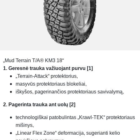
„Mud Terrain T/A® KM3 18“
1. Geresnė trauka važiuojant purvu [1]
„Terrain-Attack“ protektorius,
masyvūs protektoriaus blokeliai,
iškyšos, pagerinančios protektoriaus savivalymą,
2. Pagerinta trauka ant uolų [2]
technologiškai patobulintas „Krawl-TEK“ protektoriaus
mišinys,
„Linear Flex Zone“ deformacija, sugerianti kelio