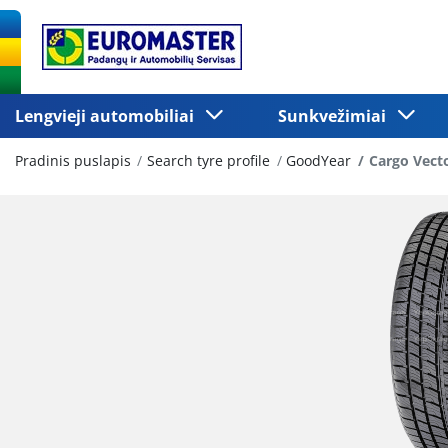
Lengvieji automobiliai
Sunkvežimiai
Pradinis puslapis
Search tyre profile
GoodYear
Cargo Vecto