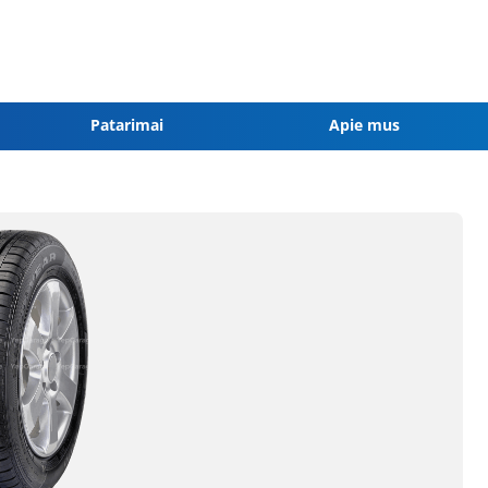
Patarimai
Apie mus