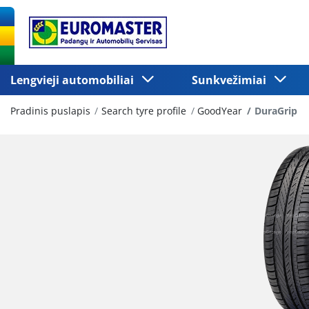
Lengvieji automobiliai
Sunkvežimiai
Pradinis puslapis
Search tyre profile
GoodYear
DuraGrip