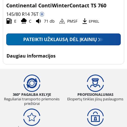
Continental ContiWinterContact TS 760
145/80 R14
76
T
E
C
71 db
PMSF
EPREL
PATEIKTI UŽKLAUSĄ DĖL ĮKAINIŲ
Daugiau informacijos
360° PAGALBA KELYJE
PROFESIONALUMAS
Reguliariai transporto priemonės
Ekspertų tinklas jūsų paslaugoms
priežiūrai