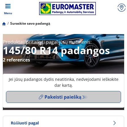
Menu
Suraskite savo padangą
Produktai, pritaikyti pagal jūsų matmenis:
145/80 R14 padangos
2 references
Jei jūsų padangos dydis neatitinka, nedvejodami ieškokite
dar kartą.
Pakeisti paiešką
Rūšiuoti pagal