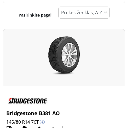
Pasirinkite pagal:
Padangos tipas
Visi tipai (2)
Žiema (1)
Vasara (1)
Visi sezonai (0)
Transporto priemonės tipas
Visi tipai (2)
Lengvasis automobilis (2)
Visureigis (0)
Bridgestone B381 AO
Mažas sunkvežimis (0)
145/80 R14
76
T