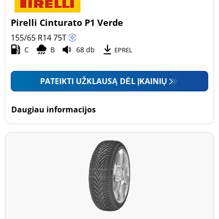
Pirelli Cinturato P1 Verde
155/65 R14
75
T
C
B
68 db
EPREL
PATEIKTI UŽKLAUSĄ DĖL ĮKAINIŲ
Daugiau informacijos