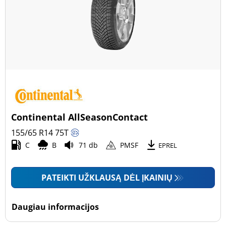
Continental AllSeasonContact
155/65 R14
75
T
C
B
71 db
PMSF
EPREL
PATEIKTI UŽKLAUSĄ DĖL ĮKAINIŲ
Daugiau informacijos