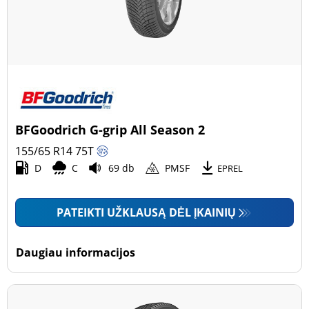
BFGoodrich G-grip All Season 2
155/65 R14
75
T
D
C
69 db
PMSF
EPREL
PATEIKTI UŽKLAUSĄ DĖL ĮKAINIŲ
Daugiau informacijos