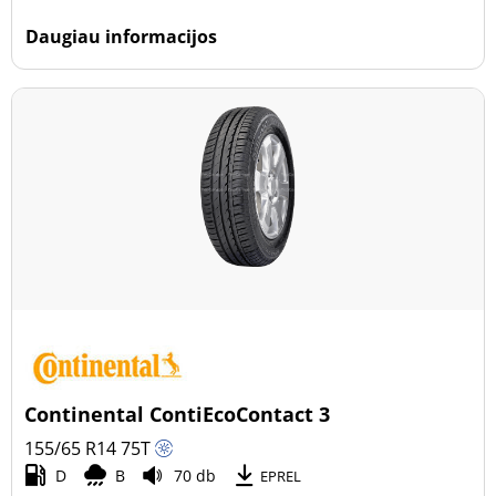
Daugiau informacijos
Continental ContiEcoContact 3
155/65 R14
75
T
D
B
70 db
EPREL