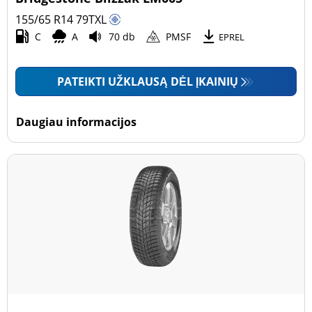
155/65 R14
79
T
XL
C
A
70 db
PMSF
EPREL
PATEIKTI UŽKLAUSĄ DĖL ĮKAINIŲ
Daugiau informacijos