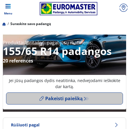
Menu
Suraskite savo padangą
Produktai, pritaikyti pagal jūsų matmenis:
155/65 R14 padangos
20 references
Jei jūsų padangos dydis neatitinka, nedvejodami ieškokite
dar kartą.
Pakeisti paiešką
Rūšiuoti pagal