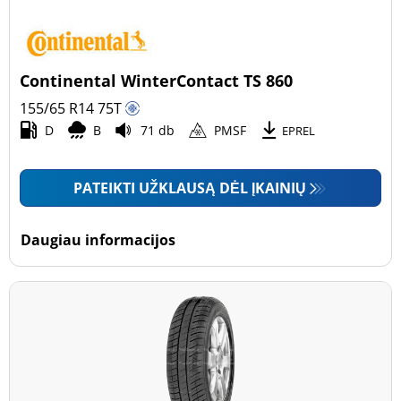
Continental WinterContact TS 860
155/65 R14
75
T
D
B
71 db
PMSF
EPREL
PATEIKTI UŽKLAUSĄ DĖL ĮKAINIŲ
Daugiau informacijos