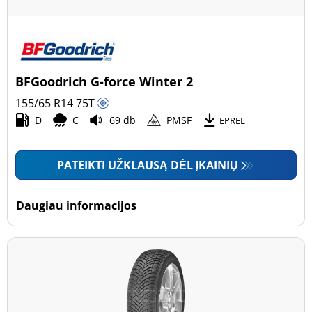
BFGoodrich G-force Winter 2
155/65 R14
75
T
D
C
69 db
PMSF
EPREL
PATEIKTI UŽKLAUSĄ DĖL ĮKAINIŲ
Daugiau informacijos