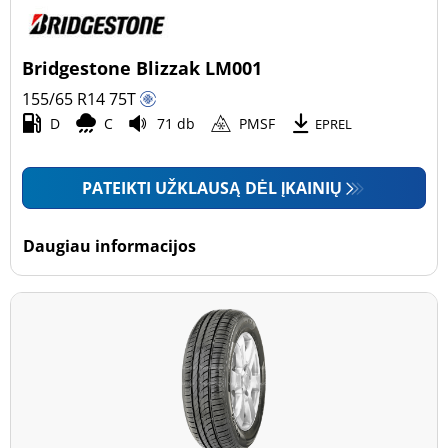
Bridgestone Blizzak LM001
155/65 R14
75
T
D
C
71 db
PMSF
EPREL
PATEIKTI UŽKLAUSĄ DĖL ĮKAINIŲ
Daugiau informacijos