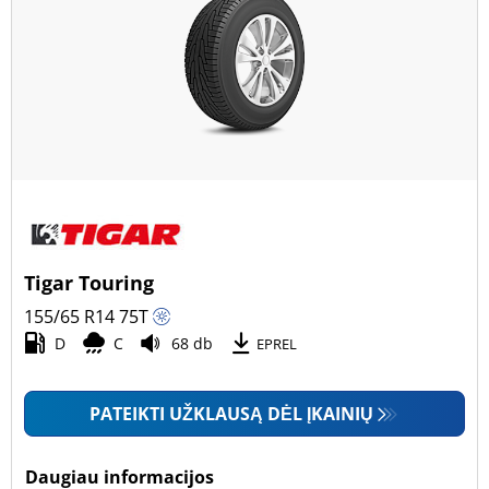
Tigar Touring
155/65 R14
75
T
D
C
68 db
EPREL
PATEIKTI UŽKLAUSĄ DĖL ĮKAINIŲ
Daugiau informacijos