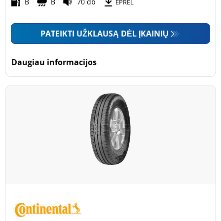
Motociklas (0)
B
B
70 db
EPREL
PATEIKTI UŽKLAUSĄ DĖL ĮKAINIŲ
Padanga sustiprintomis sienelėmis
Padanga sustiprintomis sienelėmis (0)
Daugiau informacijos
Padanga nesustiprintomis sienelėmis (20)
Daugiau parinkčių