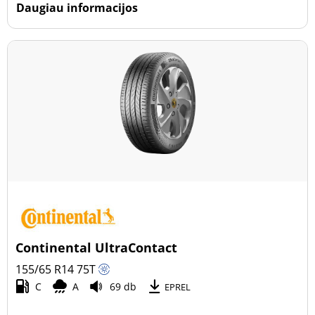
Daugiau informacijos
Continental UltraContact
155/65 R14
75
T
C
A
69 db
EPREL