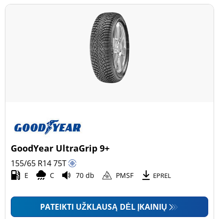
GoodYear UltraGrip 9+
155/65 R14
75
T
E
C
70 db
PMSF
EPREL
PATEIKTI UŽKLAUSĄ DĖL ĮKAINIŲ