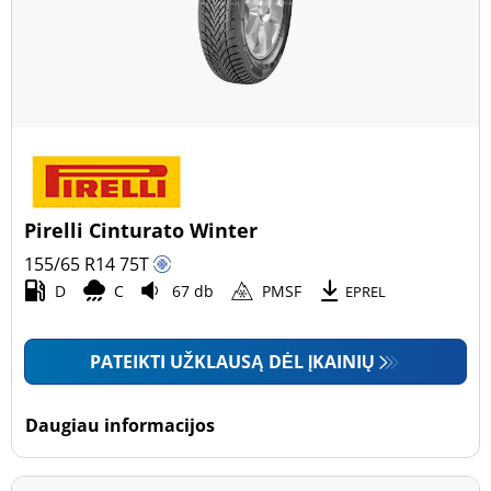
Pirelli Cinturato Winter
155/65 R14
75
T
D
C
67 db
PMSF
EPREL
PATEIKTI UŽKLAUSĄ DĖL ĮKAINIŲ
Daugiau informacijos