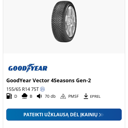
GoodYear Vector 4Seasons Gen-2
155/65 R14
75
T
D
B
70 db
PMSF
EPREL
PATEIKTI UŽKLAUSĄ DĖL ĮKAINIŲ