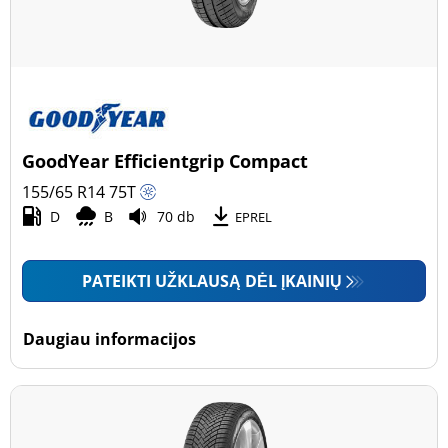
GoodYear Efficientgrip Compact
155/65 R14
75
T
D
B
70 db
EPREL
PATEIKTI UŽKLAUSĄ DĖL ĮKAINIŲ
Daugiau informacijos