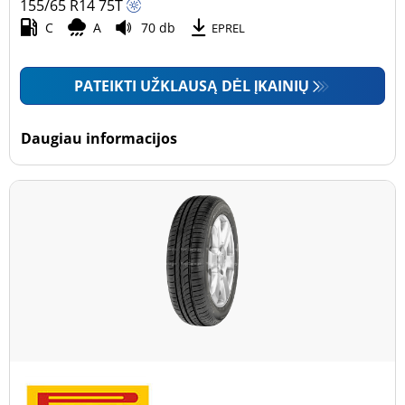
155/65 R14
75
T
C
A
70 db
EPREL
PATEIKTI UŽKLAUSĄ DĖL ĮKAINIŲ
Daugiau informacijos