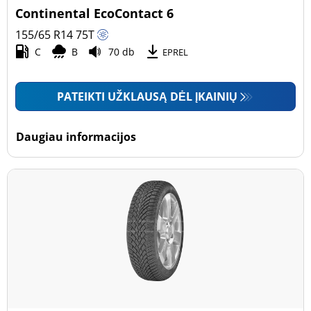
Continental EcoContact 6
155/65 R14
75
T
C
B
70 db
EPREL
PATEIKTI UŽKLAUSĄ DĖL ĮKAINIŲ
Daugiau informacijos