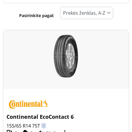
Pasirinkite pagal:
Padangos tipas
Visi tipai (20)
Žiema (7)
Vasara (9)
Visi sezonai (4)
Transporto priemonės tipas
Visi tipai (20)
Lengvasis automobilis (20)
Visureigis (0)
Continental EcoContact 6
Mažas sunkvežimis (0)
155/65 R14
75
T