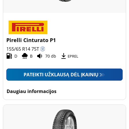
Pirelli Cinturato P1
155/65 R14
75
T
D
B
70 db
EPREL
PATEIKTI UŽKLAUSĄ DĖL ĮKAINIŲ
Daugiau informacijos