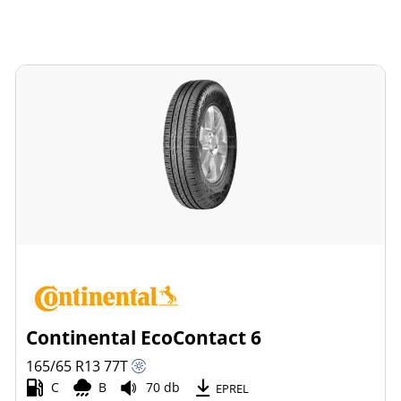
Continental EcoContact 6
165/65 R13
77
T
C
B
70 db
EPREL