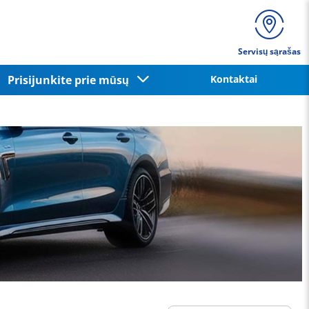
Servisų sąrašas
Prisijunkite prie mūsų
Kontaktai