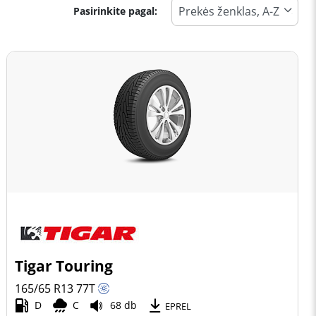
Pasirinkite pagal:
Tigar Touring
165/65 R13
77
T
D
C
68 db
EPREL