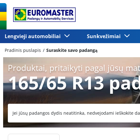
Lengvieji automobiliai
Sunkvežimiai
Pradinis puslapis
Suraskite savo padangą
Produktai, pritaikyti pagal jūsų ma
165/65 R13 pa
Jei jūsų padangos dydis neatitinka, nedvejodami ieškokite da