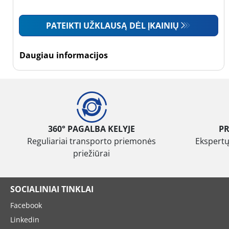
Mažas sunkvežimis
PATEIKTI UŽKLAUSĄ DĖL ĮKAINIŲ
(0)
Motociklas (0)
Daugiau informacijos
Padanga sustiprintomis
sienelėmis
Padanga
sustiprintomis
360° PAGALBA KELYJE
P
sienelėmis (0)
Reguliariai transporto priemonės
Ekspertų
priežiūrai
Padanga
nesustiprintomis
sienelėmis (3)
SOCIALINIAI TINKLAI
Facebook
Daugiau
parinkčių
Linkedin