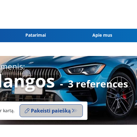
Patarimai
Apie mus
tmenis:
dangos
-
3 references
Pakeisti paiešką
r kartą.