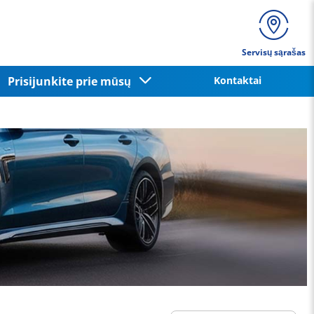
Servisų sąrašas
Prisijunkite prie mūsų
Kontaktai