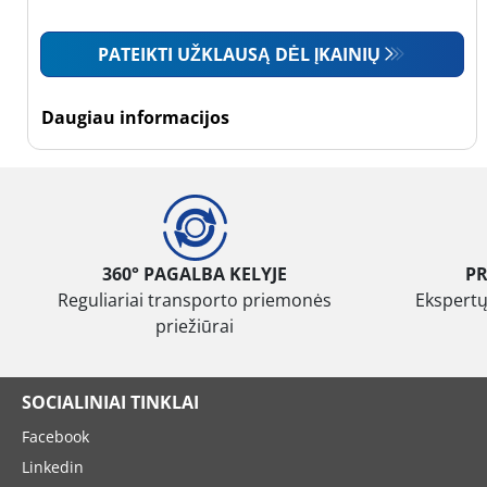
Mažas sunkvežimis
PATEIKTI UŽKLAUSĄ DĖL ĮKAINIŲ
(0)
Motociklas (0)
Daugiau informacijos
Padanga sustiprintomis
sienelėmis
Padanga
sustiprintomis
360° PAGALBA KELYJE
P
sienelėmis (0)
Reguliariai transporto priemonės
Ekspertų
priežiūrai
Padanga
nesustiprintomis
sienelėmis (1)
SOCIALINIAI TINKLAI
Facebook
Daugiau
parinkčių
Linkedin