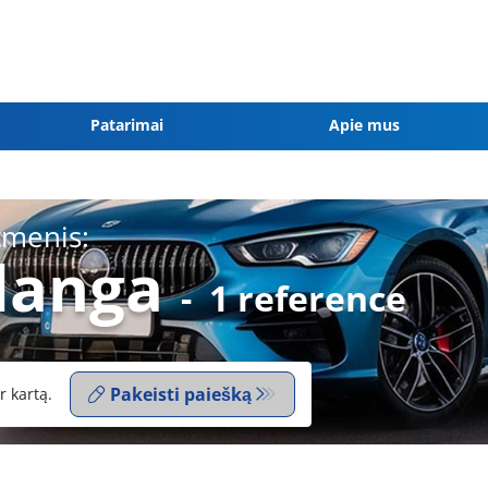
Patarimai
Apie mus
tmenis:
danga
-
1 reference
Pakeisti paiešką
r kartą.