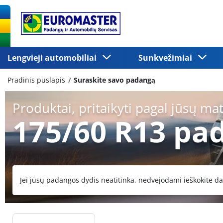
Lengvieji automobiliai
Sunkvežimiai
Pradinis puslapis
Suraskite savo padangą
Produktai, pritaikyti pagal jūsų ma
175/60 R13 pa
Jei jūsų padangos dydis neatitinka, nedvejodami ieškokite da