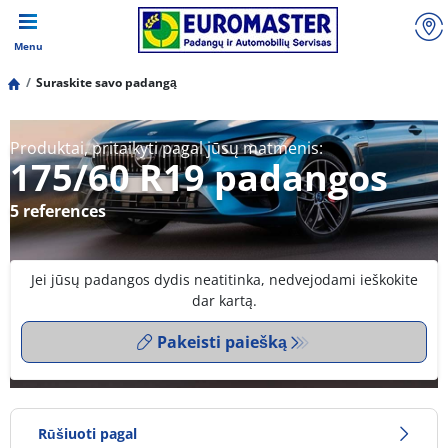
Menu
Suraskite savo padangą
Produktai, pritaikyti pagal jūsų matmenis:
175/60 R19 padangos
5 references
Jei jūsų padangos dydis neatitinka, nedvejodami ieškokite
dar kartą.
Pakeisti paiešką
Rūšiuoti pagal