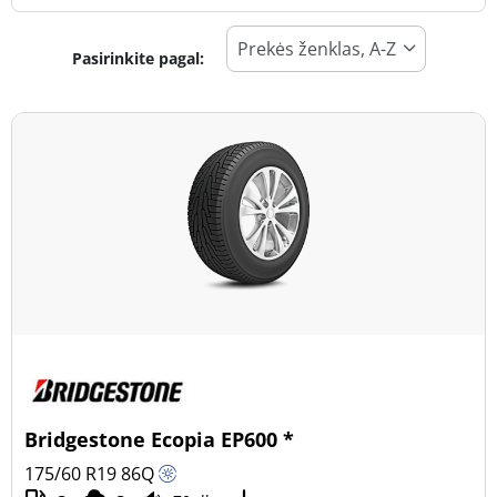
Pasirinkite pagal:
Padangos tipas
Visi tipai (5)
Žiema (0)
Vasara (5)
Visi sezonai (0)
Transporto priemonės tipas
Visi tipai (5)
Lengvasis automobilis (5)
Visureigis (0)
Bridgestone Ecopia EP600 *
Mažas sunkvežimis (0)
175/60 R19
86
Q