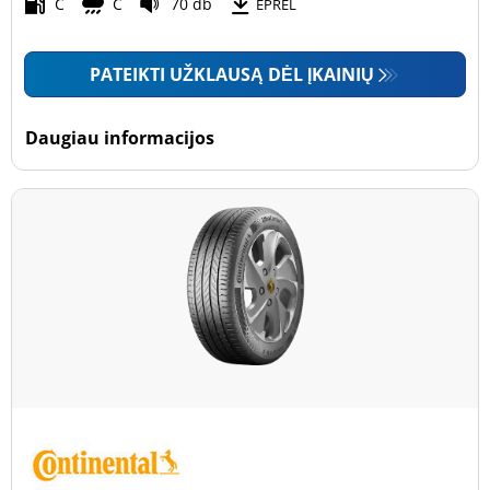
Motociklas (0)
C
C
70 db
EPREL
PATEIKTI UŽKLAUSĄ DĖL ĮKAINIŲ
Padanga sustiprintomis sienelėmis
Padanga sustiprintomis sienelėmis (0)
Daugiau informacijos
Padanga nesustiprintomis sienelėmis (5)
Daugiau parinkčių