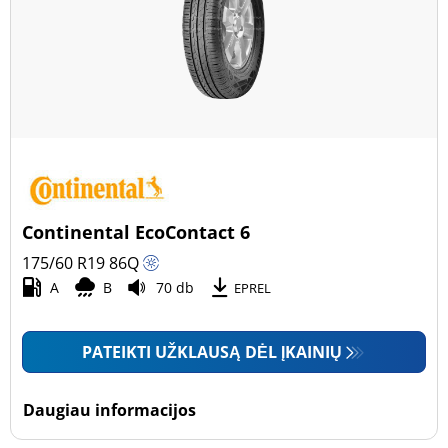
Continental EcoContact 6
175/60 R19
86
Q
A
B
70 db
EPREL
PATEIKTI UŽKLAUSĄ DĖL ĮKAINIŲ
Daugiau informacijos