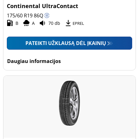
Continental UltraContact
175/60 R19
86
Q
B
A
70 db
EPREL
PATEIKTI UŽKLAUSĄ DĖL ĮKAINIŲ
Daugiau informacijos