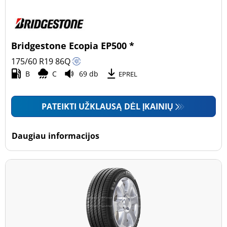
Bridgestone Ecopia EP500 *
175/60 R19
86
Q
B
C
69 db
EPREL
PATEIKTI UŽKLAUSĄ DĖL ĮKAINIŲ
Daugiau informacijos