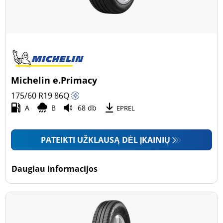
Michelin e.Primacy
175/60 R19
86
Q
A
B
68 db
EPREL
PATEIKTI UŽKLAUSĄ DĖL ĮKAINIŲ
Daugiau informacijos