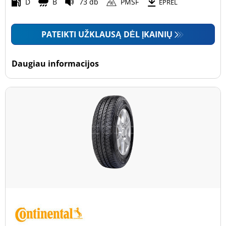
Motociklas (0)
D
B
73 db
PMSF
EPREL
PATEIKTI UŽKLAUSĄ DĖL ĮKAINIŲ
Padanga sustiprintomis sienelėmis
Padanga sustiprintomis sienelėmis (0)
Daugiau informacijos
Padanga nesustiprintomis sienelėmis (2)
Daugiau parinkčių