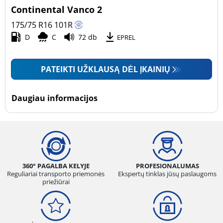
Continental Vanco 2
175/75 R16
101
R
D
C
72 db
EPREL
PATEIKTI UŽKLAUSĄ DĖL ĮKAINIŲ
Daugiau informacijos
360° PAGALBA KELYJE
PROFESIONALUMAS
Reguliariai transporto priemonės
Ekspertų tinklas jūsų paslaugoms
priežiūrai