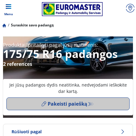
Menu
Suraskite savo padangą
Produktai, pritaikyti pagal jūsų matmenis:
175/75 R16 padangos
2 references
Jei jūsų padangos dydis neatitinka, nedvejodami ieškokite
dar kartą.
Pakeisti paiešką
Rūšiuoti pagal