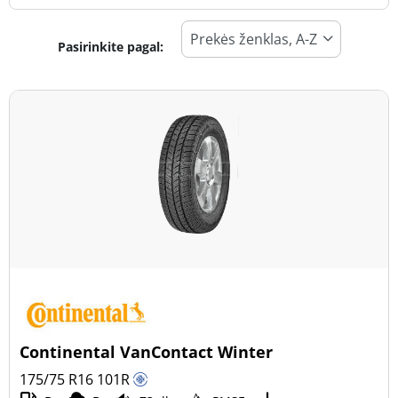
Pasirinkite pagal:
Padangos tipas
Visi tipai (2)
Žiema (1)
Vasara (1)
Visi sezonai (0)
Transporto priemonės tipas
Visi tipai (2)
Lengvasis automobilis (0)
Visureigis (0)
Continental VanContact Winter
Mažas sunkvežimis (2)
175/75 R16
101
R