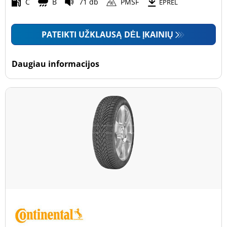
Motociklas (0)
C
B
71 db
PMSF
EPREL
PATEIKTI UŽKLAUSĄ DĖL ĮKAINIŲ
Padanga sustiprintomis sienelėmis
Padanga sustiprintomis sienelėmis (0)
Daugiau informacijos
Padanga nesustiprintomis sienelėmis (8)
Daugiau parinkčių