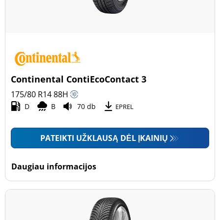
Continental ContiEcoContact 3
175/80 R14
88
H
D
B
70 db
EPREL
PATEIKTI UŽKLAUSĄ DĖL ĮKAINIŲ
Daugiau informacijos