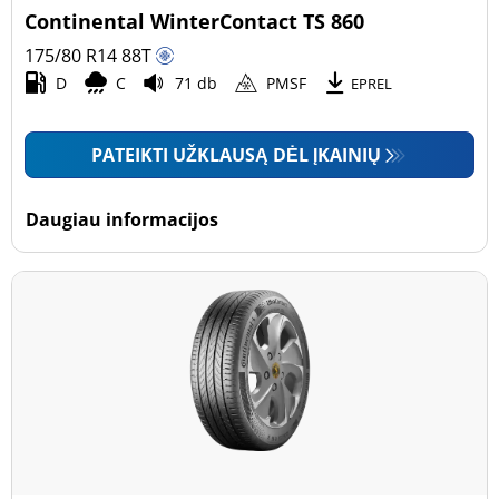
Continental WinterContact TS 860
175/80 R14
88
T
D
C
71 db
PMSF
EPREL
PATEIKTI UŽKLAUSĄ DĖL ĮKAINIŲ
Daugiau informacijos