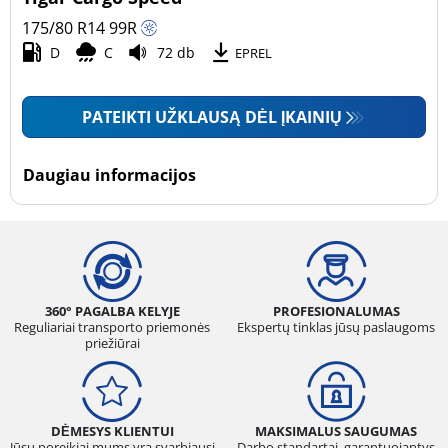
175/80 R14
99
R
D
C
72 db
EPREL
PATEIKTI UŽKLAUSĄ DĖL ĮKAINIŲ
Daugiau informacijos
360° PAGALBA KELYJE
PROFESIONALUMAS
Reguliariai transporto priemonės
Ekspertų tinklas jūsų paslaugoms
priežiūrai
DĖMESYS KLIENTUI
MAKSIMALUS SAUGUMAS
Jūsų poreikiai mums yra svarbiausi
Darbo standartai, garantuojantys