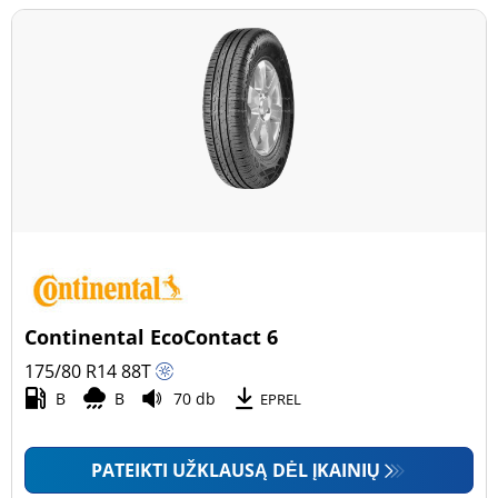
Continental EcoContact 6
175/80 R14
88
T
B
B
70 db
EPREL
PATEIKTI UŽKLAUSĄ DĖL ĮKAINIŲ