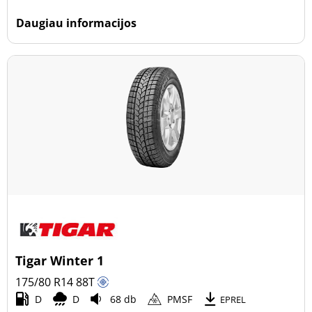
Daugiau informacijos
Tigar Winter 1
175/80 R14
88
T
D
D
68 db
PMSF
EPREL