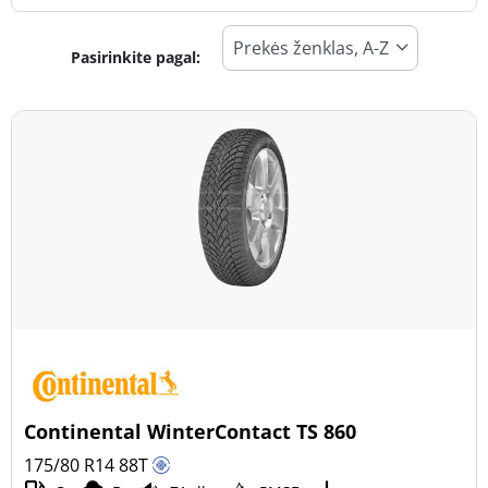
Pasirinkite pagal:
Padangos tipas
Visi tipai (8)
Žiema (3)
Vasara (4)
Visi sezonai (1)
Transporto priemonės tipas
Visi tipai (8)
Lengvasis automobilis (7)
Visureigis (0)
Continental WinterContact TS 860
Mažas sunkvežimis (1)
175/80 R14
88
T