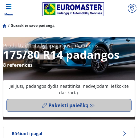
Menu
Suraskite savo padangą
Produktai, pritaikyti pagal jūsų matmenis:
175/80 R14 padangos
8 references
Jei jūsų padangos dydis neatitinka, nedvejodami ieškokite
dar kartą.
Pakeisti paiešką
Rūšiuoti pagal