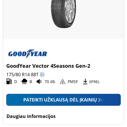
GoodYear Vector 4Seasons Gen-2
175/80 R14
88
T
D
B
70 db
PMSF
EPREL
PATEIKTI UŽKLAUSĄ DĖL ĮKAINIŲ
Daugiau informacijos