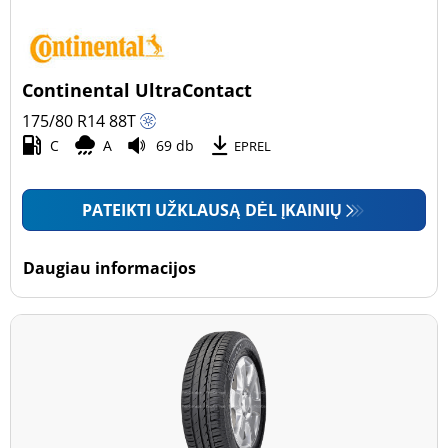
Continental UltraContact
175/80 R14
88
T
C
A
69 db
EPREL
PATEIKTI UŽKLAUSĄ DĖL ĮKAINIŲ
Daugiau informacijos