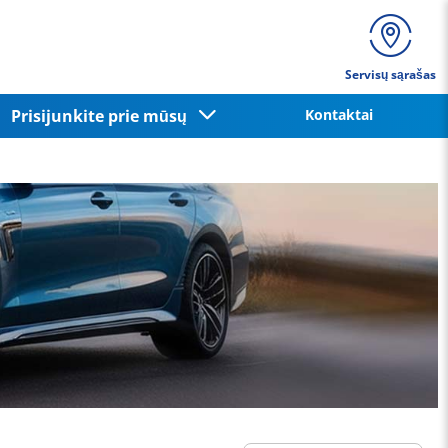
Servisų sąrašas
Prisijunkite prie mūsų
Kontaktai