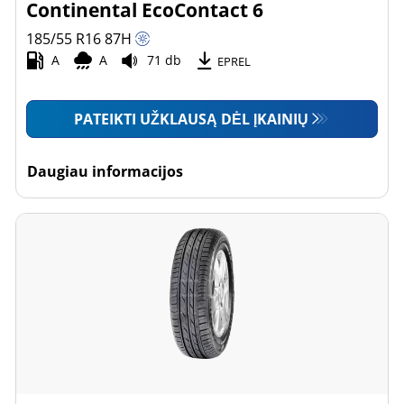
Continental EcoContact 6
185/55 R16
87
H
A
A
71 db
EPREL
PATEIKTI UŽKLAUSĄ DĖL ĮKAINIŲ
Daugiau informacijos