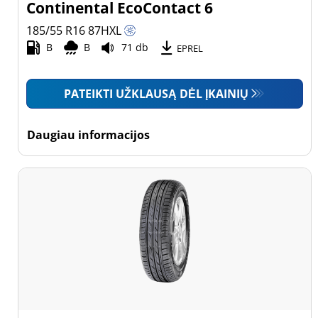
Continental EcoContact 6
185/55 R16
87
H
XL
B
B
71 db
EPREL
PATEIKTI UŽKLAUSĄ DĖL ĮKAINIŲ
Daugiau informacijos