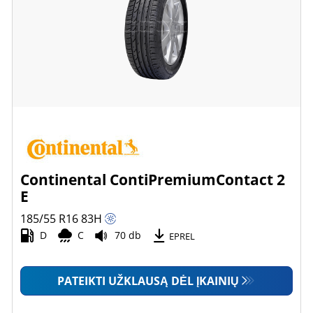
Continental ContiPremiumContact 2
E
185/55 R16
83
H
D
C
70 db
EPREL
PATEIKTI UŽKLAUSĄ DĖL ĮKAINIŲ