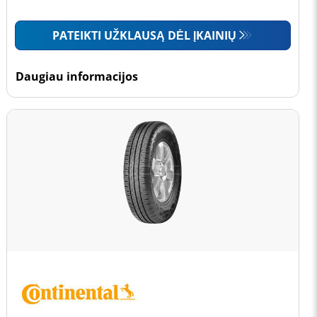
PATEIKTI UŽKLAUSĄ DĖL ĮKAINIŲ
Daugiau informacijos