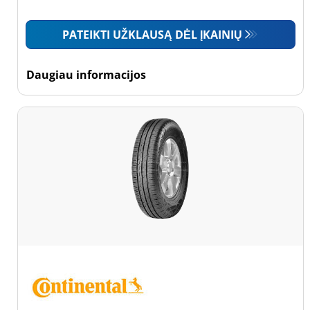
Mažas sunkvežimis
PATEIKTI UŽKLAUSĄ DĖL ĮKAINIŲ
(0)
Motociklas (0)
Daugiau informacijos
Padanga sustiprintomis
sienelėmis
Padanga
sustiprintomis
sienelėmis (0)
Padanga
nesustiprintomis
sienelėmis (34)
Daugiau
parinkčių