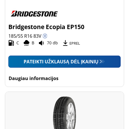
Bridgestone Ecopia EP150
185/55 R16
83
V
C
B
70 db
EPREL
PATEIKTI UŽKLAUSĄ DĖL ĮKAINIŲ
Daugiau informacijos