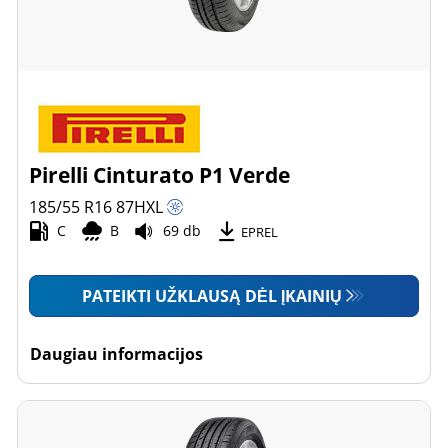
Pirelli Cinturato P1 Verde
185/55 R16
87
H
XL
C
B
69 db
EPREL
PATEIKTI UŽKLAUSĄ DĖL ĮKAINIŲ
Daugiau informacijos