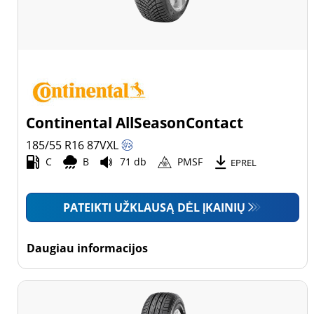
Continental AllSeasonContact
185/55 R16
87
V
XL
C
B
71 db
PMSF
EPREL
PATEIKTI UŽKLAUSĄ DĖL ĮKAINIŲ
Daugiau informacijos