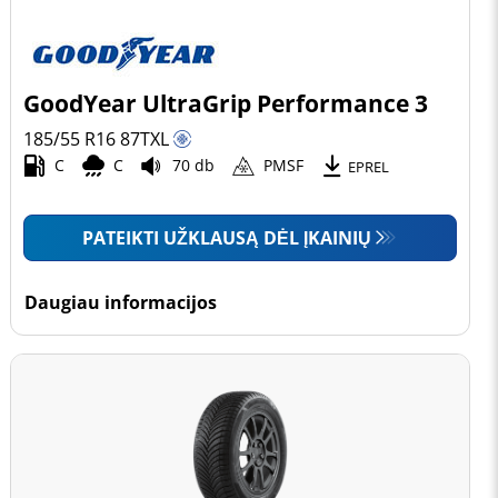
GoodYear UltraGrip Performance 3
185/55 R16
87
T
XL
C
C
70 db
PMSF
EPREL
PATEIKTI UŽKLAUSĄ DĖL ĮKAINIŲ
Daugiau informacijos