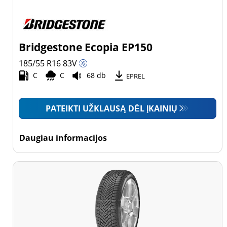
Bridgestone Ecopia EP150
185/55 R16
83
V
C
C
68 db
EPREL
PATEIKTI UŽKLAUSĄ DĖL ĮKAINIŲ
Daugiau informacijos