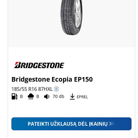
Bridgestone Ecopia EP150
185/55 R16
87
H
XL
B
B
70 db
EPREL
PATEIKTI UŽKLAUSĄ DĖL ĮKAINIŲ