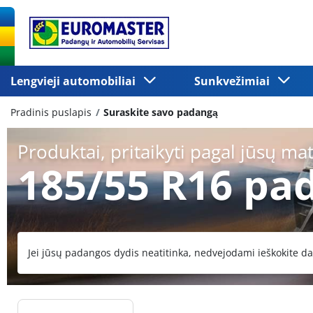
Lengvieji automobiliai
Sunkvežimiai
Pradinis puslapis
Suraskite savo padangą
Produktai, pritaikyti pagal jūsų ma
185/55 R16 pa
Jei jūsų padangos dydis neatitinka, nedvejodami ieškokite da