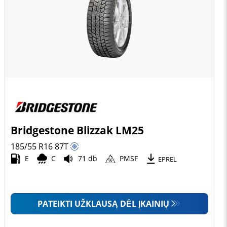
Bridgestone Blizzak LM25
185/55 R16
87
T
E
C
71 db
PMSF
EPREL
PATEIKTI UŽKLAUSĄ DĖL ĮKAINIŲ