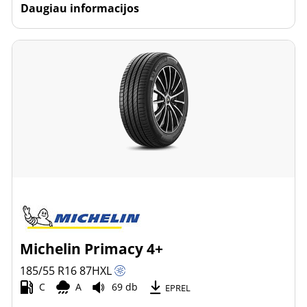
Daugiau informacijos
Michelin Primacy 4+
185/55 R16
87
H
XL
C
A
69 db
EPREL