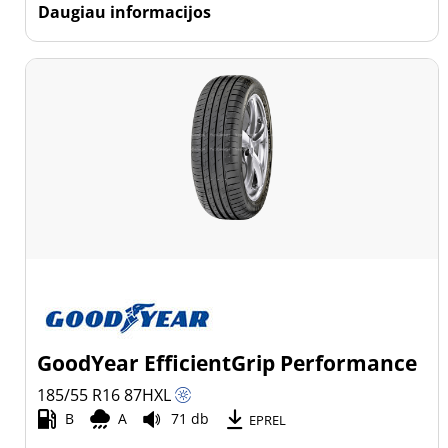
Daugiau informacijos
GoodYear EfficientGrip Performance
185/55 R16
87
H
XL
B
A
71 db
EPREL