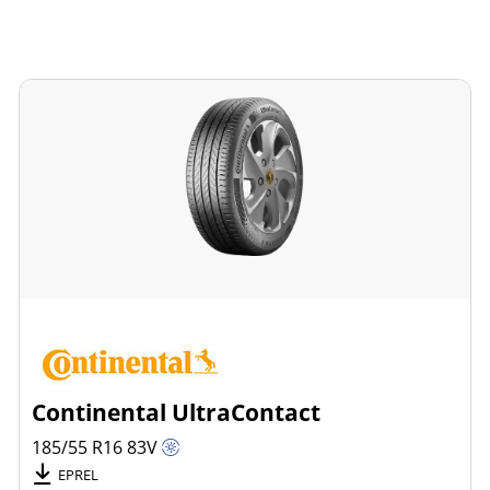
Continental UltraContact
185/55 R16
83
V
EPREL