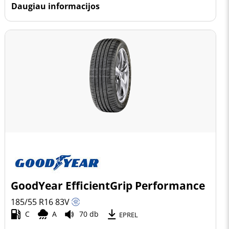
Daugiau informacijos
GoodYear EfficientGrip Performance
185/55 R16
83
V
C
A
70 db
EPREL