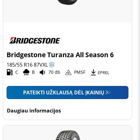
Bridgestone Turanza All Season 6
185/55 R16
87
V
XL
C
B
70 db
PMSF
EPREL
PATEIKTI UŽKLAUSĄ DĖL ĮKAINIŲ
Daugiau informacijos