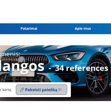
Patarimai
Apie mus
tmenis:
dangos
-
34 references
Pakeisti paiešką
r kartą.