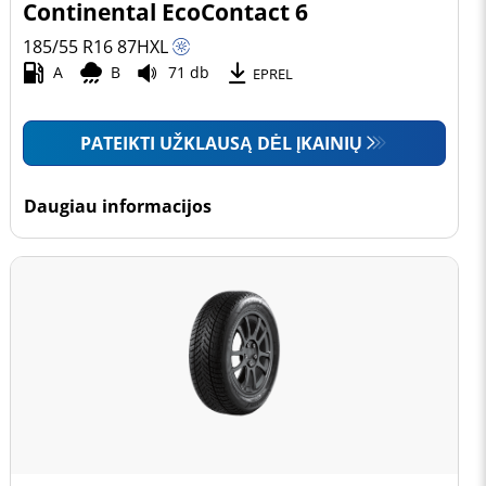
Continental EcoContact 6
185/55 R16
87
H
XL
A
B
71 db
EPREL
PATEIKTI UŽKLAUSĄ DĖL ĮKAINIŲ
Daugiau informacijos