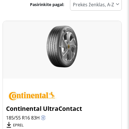
Pasirinkite pagal:
Continental UltraContact
185/55 R16
83
H
EPREL