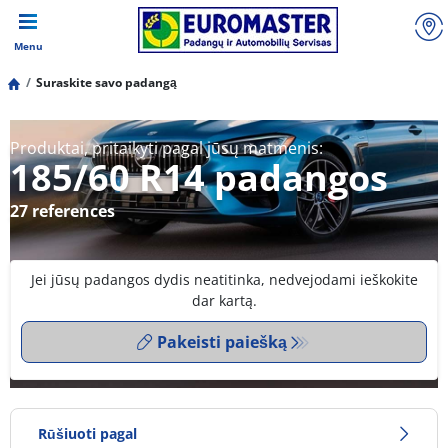
Menu
Suraskite savo padangą
Produktai, pritaikyti pagal jūsų matmenis:
185/60 R14 padangos
27 references
Jei jūsų padangos dydis neatitinka, nedvejodami ieškokite
dar kartą.
Pakeisti paiešką
Rūšiuoti pagal