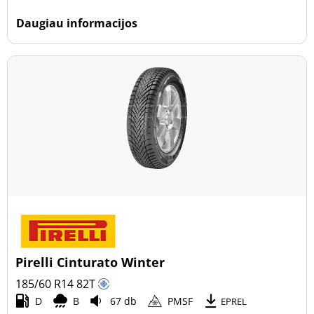
Daugiau informacijos
Pirelli Cinturato Winter
185/60 R14
82
T
D
B
67 db
PMSF
EPREL