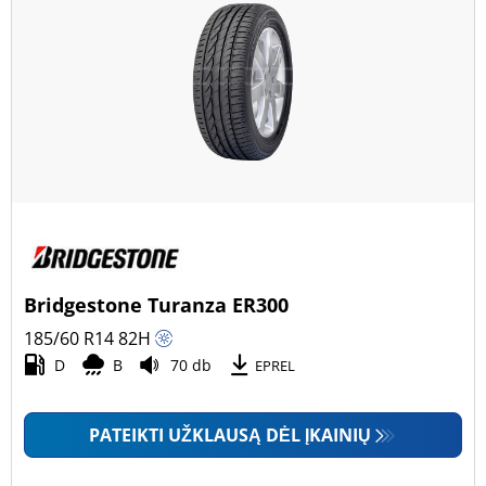
Bridgestone Turanza ER300
185/60 R14
82
H
D
B
70 db
EPREL
PATEIKTI UŽKLAUSĄ DĖL ĮKAINIŲ