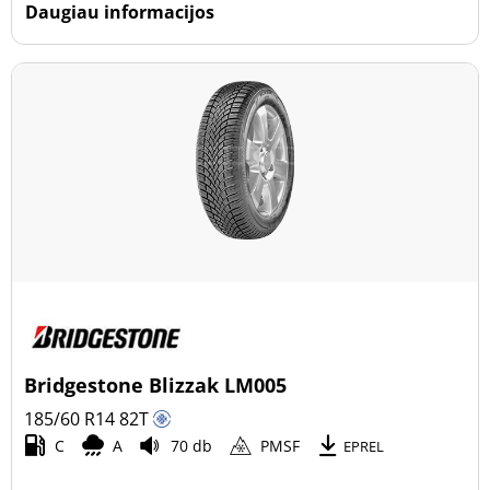
Daugiau informacijos
Bridgestone Blizzak LM005
185/60 R14
82
T
C
A
70 db
PMSF
EPREL