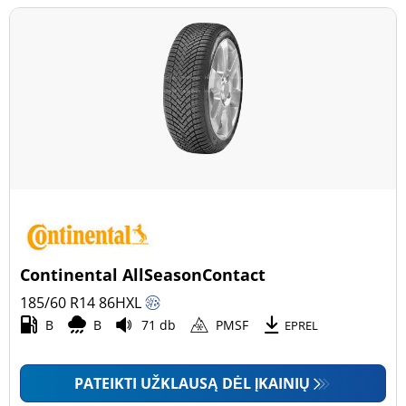
Continental AllSeasonContact
185/60 R14
86
H
XL
B
B
71 db
PMSF
EPREL
PATEIKTI UŽKLAUSĄ DĖL ĮKAINIŲ