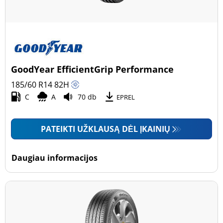
GoodYear EfficientGrip Performance
185/60 R14
82
H
C
A
70 db
EPREL
PATEIKTI UŽKLAUSĄ DĖL ĮKAINIŲ
Daugiau informacijos