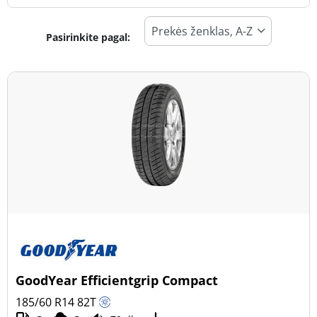
Pasirinkite pagal:
Padangos tipas
Visi tipai (27)
Žiema (10)
Vasara (14)
Visi sezonai (5)
Transporto priemonės tipas
Visi tipai (27)
Lengvasis automobilis (27)
Visureigis (0)
GoodYear Efficientgrip Compact
Mažas sunkvežimis (0)
185/60 R14
82
T