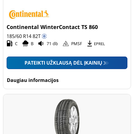
Continental WinterContact TS 860
185/60 R14
82
T
C
B
71 db
PMSF
EPREL
PATEIKTI UŽKLAUSĄ DĖL ĮKAINIŲ
Daugiau informacijos