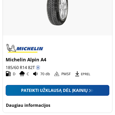
Michelin Alpin A4
185/60 R14
82
T
D
C
70 db
PMSF
EPREL
PATEIKTI UŽKLAUSĄ DĖL ĮKAINIŲ
Daugiau informacijos