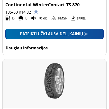
Continental WinterContact TS 870
185/60 R14
82
T
D
B
70 db
PMSF
EPREL
PATEIKTI UŽKLAUSĄ DĖL ĮKAINIŲ
Daugiau informacijos