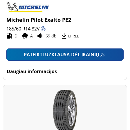
Michelin Pilot Exalto PE2
185/60 R14
82
V
D
A
69 db
EPREL
PATEIKTI UŽKLAUSĄ DĖL ĮKAINIŲ
Daugiau informacijos