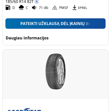
185/60 R14
82
T
D
C
71 db
PMSF
EPREL
PATEIKTI UŽKLAUSĄ DĖL ĮKAINIŲ
Daugiau informacijos