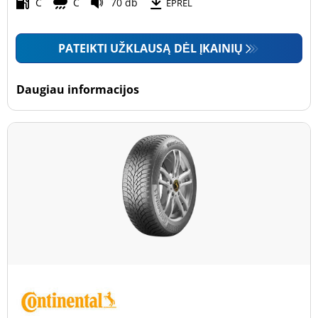
Motociklas (0)
C
C
70 db
EPREL
PATEIKTI UŽKLAUSĄ DĖL ĮKAINIŲ
Padanga sustiprintomis sienelėmis
Padanga sustiprintomis sienelėmis (0)
Daugiau informacijos
Padanga nesustiprintomis sienelėmis (27)
Daugiau parinkčių