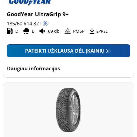
GoodYear UltraGrip 9+
185/60 R14
82
T
D
B
69 db
PMSF
EPREL
PATEIKTI UŽKLAUSĄ DĖL ĮKAINIŲ
Daugiau informacijos