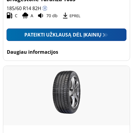
185/60 R14
82
H
C
A
70 db
EPREL
PATEIKTI UŽKLAUSĄ DĖL ĮKAINIŲ
Daugiau informacijos