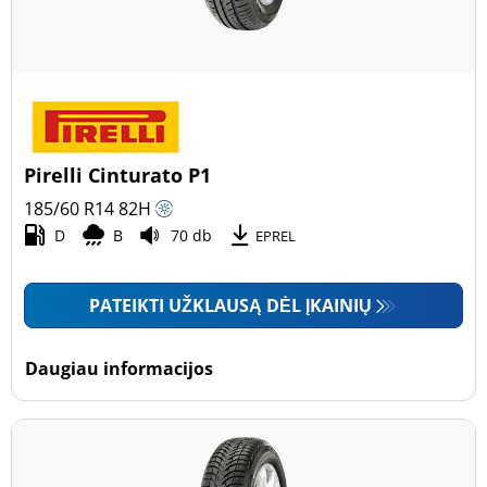
Pirelli Cinturato P1
185/60 R14
82
H
D
B
70 db
EPREL
PATEIKTI UŽKLAUSĄ DĖL ĮKAINIŲ
Daugiau informacijos