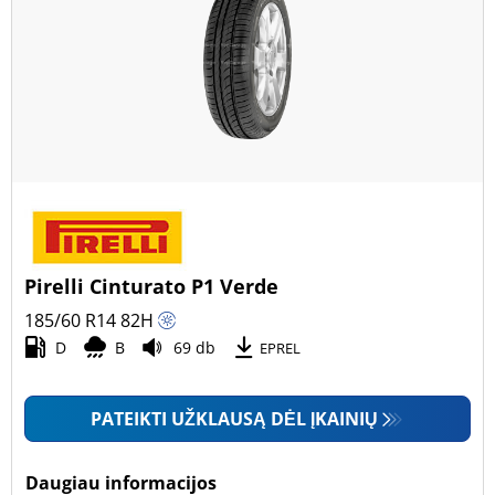
Pirelli Cinturato P1 Verde
185/60 R14
82
H
D
B
69 db
EPREL
PATEIKTI UŽKLAUSĄ DĖL ĮKAINIŲ
Daugiau informacijos