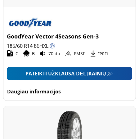
GoodYear Vector 4Seasons Gen-3
185/60 R14
86
H
XL
C
B
70 db
PMSF
EPREL
PATEIKTI UŽKLAUSĄ DĖL ĮKAINIŲ
Daugiau informacijos