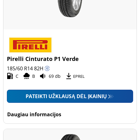
Pirelli Cinturato P1 Verde
185/60 R14
82
H
C
B
69 db
EPREL
PATEIKTI UŽKLAUSĄ DĖL ĮKAINIŲ
Daugiau informacijos