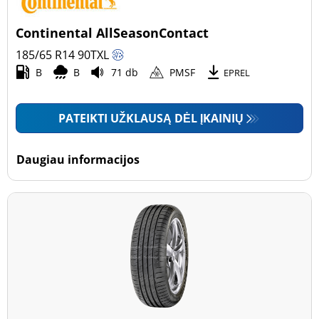
Continental AllSeasonContact
185/65 R14
90
T
XL
B
B
71 db
PMSF
EPREL
PATEIKTI UŽKLAUSĄ DĖL ĮKAINIŲ
Daugiau informacijos