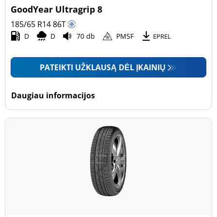
GoodYear Ultragrip 8
185/65 R14
86
T
D
D
70 db
PMSF
EPREL
PATEIKTI UŽKLAUSĄ DĖL ĮKAINIŲ
Daugiau informacijos