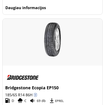
Daugiau informacijos
Bridgestone Ecopia EP150
185/65 R14
86
H
D
C
69 db
EPREL