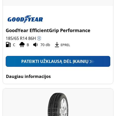
GoodYear EfficientGrip Performance
185/65 R14
86
H
C
B
70 db
EPREL
PATEIKTI UŽKLAUSĄ DĖL ĮKAINIŲ
Daugiau informacijos