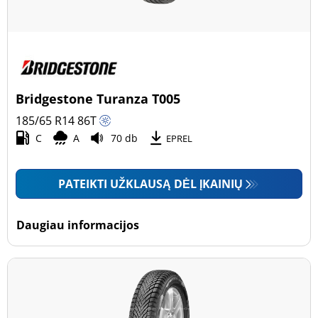
Bridgestone Turanza T005
185/65 R14
86
T
C
A
70 db
EPREL
PATEIKTI UŽKLAUSĄ DĖL ĮKAINIŲ
Daugiau informacijos