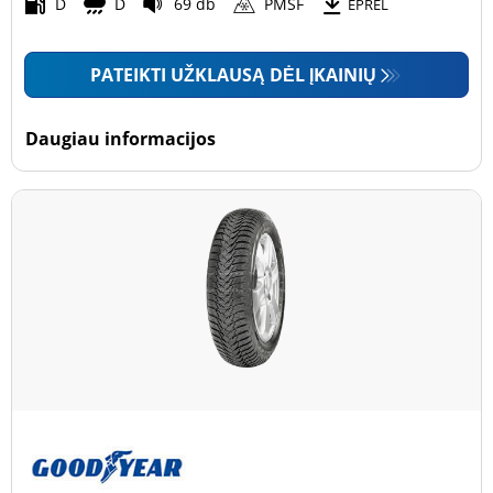
Motociklas (0)
D
D
69 db
PMSF
EPREL
PATEIKTI UŽKLAUSĄ DĖL ĮKAINIŲ
Padanga sustiprintomis sienelėmis
Padanga sustiprintomis sienelėmis (0)
Daugiau informacijos
Padanga nesustiprintomis sienelėmis (30)
Daugiau parinkčių