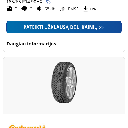
185/65 R14
90
H
XL
C
C
68 db
PMSF
EPREL
PATEIKTI UŽKLAUSĄ DĖL ĮKAINIŲ
Daugiau informacijos