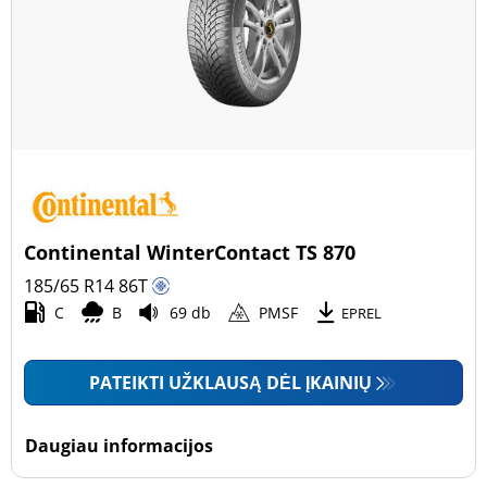
Continental WinterContact TS 870
185/65 R14
86
T
C
B
69 db
PMSF
EPREL
PATEIKTI UŽKLAUSĄ DĖL ĮKAINIŲ
Daugiau informacijos