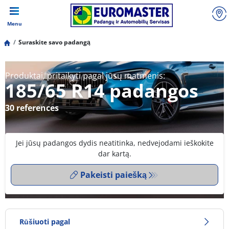
Menu
Suraskite savo padangą
Produktai, pritaikyti pagal jūsų matmenis:
185/65 R14 padangos
30 references
Jei jūsų padangos dydis neatitinka, nedvejodami ieškokite
dar kartą.
Pakeisti paiešką
Rūšiuoti pagal