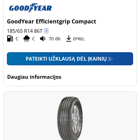
GoodYear Efficientgrip Compact
185/65 R14
86
T
C
C
70 db
EPREL
PATEIKTI UŽKLAUSĄ DĖL ĮKAINIŲ
Daugiau informacijos