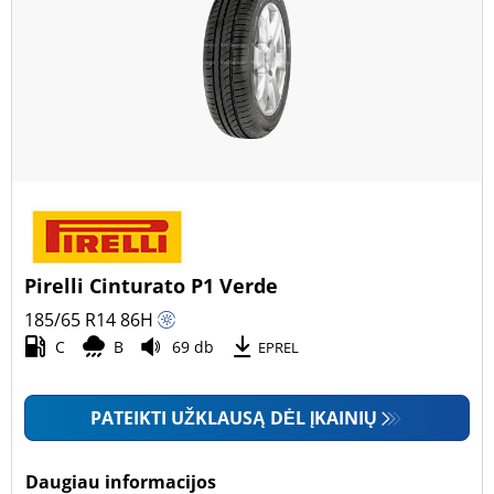
Pirelli Cinturato P1 Verde
185/65 R14
86
H
C
B
69 db
EPREL
PATEIKTI UŽKLAUSĄ DĖL ĮKAINIŲ
Daugiau informacijos