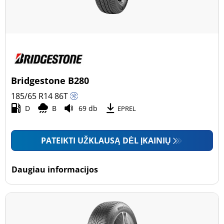
Bridgestone B280
185/65 R14
86
T
D
B
69 db
EPREL
PATEIKTI UŽKLAUSĄ DĖL ĮKAINIŲ
Daugiau informacijos