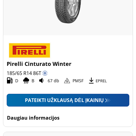
Pirelli Cinturato Winter
185/65 R14
86
T
D
B
67 db
PMSF
EPREL
PATEIKTI UŽKLAUSĄ DĖL ĮKAINIŲ
Daugiau informacijos