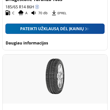
185/65 R14
86
H
C
A
70 db
EPREL
PATEIKTI UŽKLAUSĄ DĖL ĮKAINIŲ
Daugiau informacijos