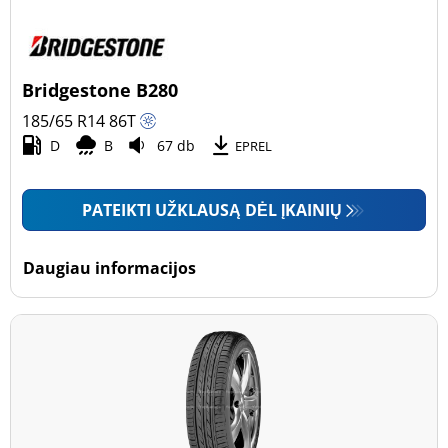
Bridgestone B280
185/65 R14
86
T
D
B
67 db
EPREL
PATEIKTI UŽKLAUSĄ DĖL ĮKAINIŲ
Daugiau informacijos