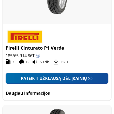
Pirelli Cinturato P1 Verde
185/65 R14
86
T
C
B
69 db
EPREL
PATEIKTI UŽKLAUSĄ DĖL ĮKAINIŲ
Daugiau informacijos