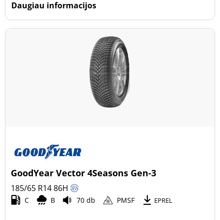
Daugiau informacijos
GoodYear Vector 4Seasons Gen-3
185/65 R14
86
H
C
B
70 db
PMSF
EPREL