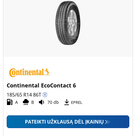
Continental EcoContact 6
185/65 R14
86
T
A
B
70 db
EPREL
PATEIKTI UŽKLAUSĄ DĖL ĮKAINIŲ