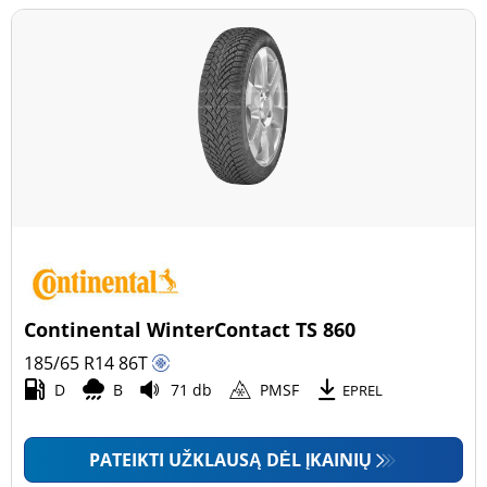
Continental WinterContact TS 860
185/65 R14
86
T
D
B
71 db
PMSF
EPREL
PATEIKTI UŽKLAUSĄ DĖL ĮKAINIŲ