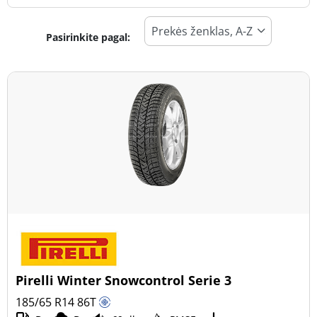
Pasirinkite pagal:
Padangos tipas
Visi tipai (30)
Žiema (11)
Vasara (16)
Visi sezonai (5)
Transporto priemonės tipas
Visi tipai (30)
Lengvasis automobilis (30)
Visureigis (0)
Pirelli Winter Snowcontrol Serie 3
Mažas sunkvežimis (0)
185/65 R14
86
T