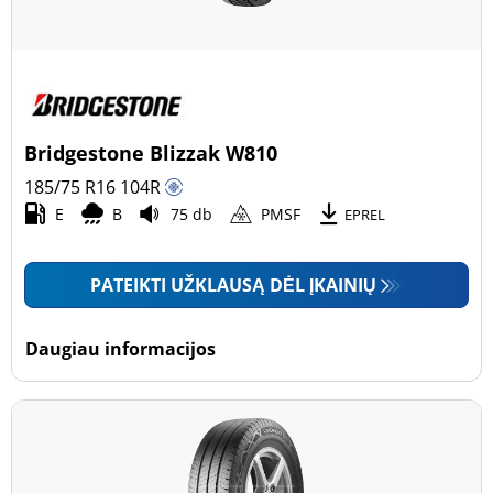
Bridgestone Blizzak W810
185/75 R16
104
R
E
B
75 db
PMSF
EPREL
PATEIKTI UŽKLAUSĄ DĖL ĮKAINIŲ
Daugiau informacijos