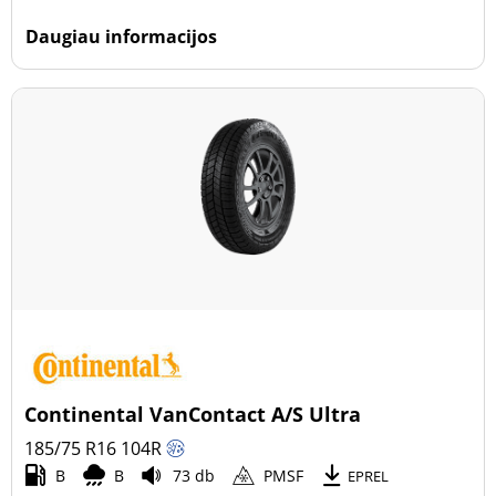
Daugiau informacijos
Continental VanContact A/S Ultra
185/75 R16
104
R
B
B
73 db
PMSF
EPREL