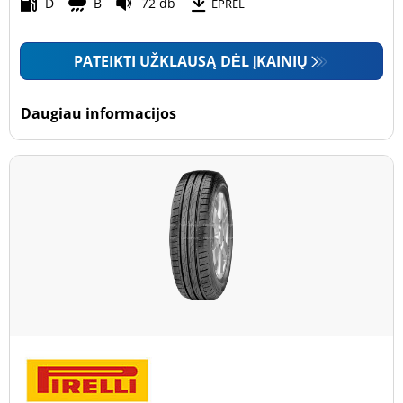
Motociklas (0)
D
B
72 db
EPREL
PATEIKTI UŽKLAUSĄ DĖL ĮKAINIŲ
Padanga sustiprintomis sienelėmis
Padanga sustiprintomis sienelėmis (0)
Daugiau informacijos
Padanga nesustiprintomis sienelėmis (22)
Daugiau parinkčių