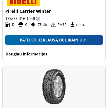
Pirelli Carrier Winter
185/75 R16
104
R
D
C
73 db
PMSF
EPREL
PATEIKTI UŽKLAUSĄ DĖL ĮKAINIŲ
Daugiau informacijos