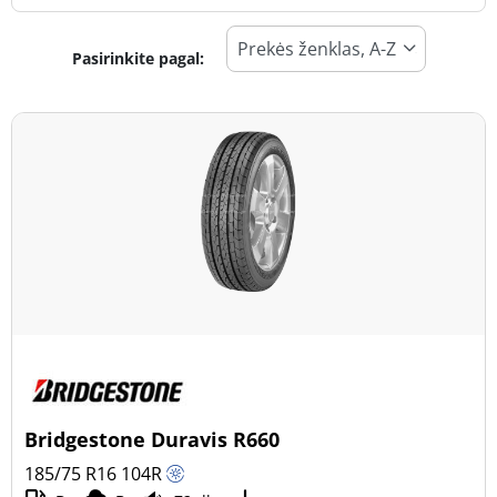
Pasirinkite pagal:
Padangos tipas
Visi tipai (22)
Žiema (5)
Vasara (11)
Visi sezonai (6)
Transporto priemonės tipas
Visi tipai (22)
Lengvasis automobilis (0)
Visureigis (1)
Bridgestone Duravis R660
Mažas sunkvežimis (21)
185/75 R16
104
R