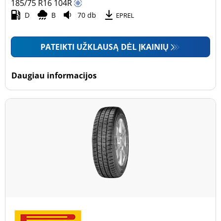
185/75 R16
104
R
D
B
70 db
EPREL
PATEIKTI UŽKLAUSĄ DĖL ĮKAINIŲ
Daugiau informacijos