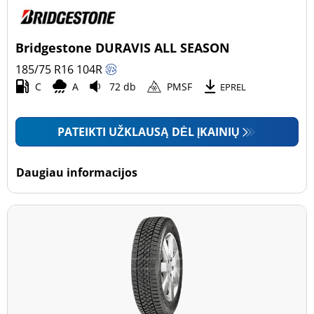
Bridgestone DURAVIS ALL SEASON
185/75 R16
104
R
C
A
72 db
PMSF
EPREL
PATEIKTI UŽKLAUSĄ DĖL ĮKAINIŲ
Daugiau informacijos