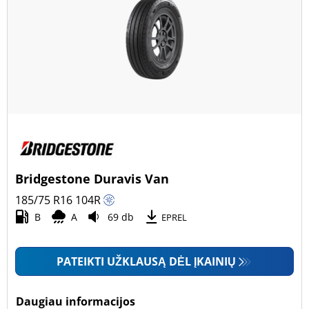
Bridgestone Duravis Van
185/75 R16
104
R
B
A
69 db
EPREL
PATEIKTI UŽKLAUSĄ DĖL ĮKAINIŲ
Daugiau informacijos