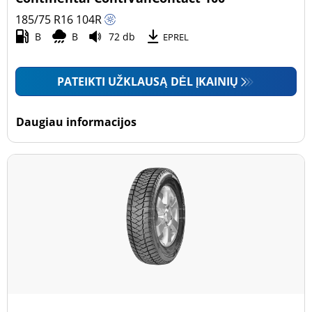
185/75 R16
104
R
B
B
72 db
EPREL
PATEIKTI UŽKLAUSĄ DĖL ĮKAINIŲ
Daugiau informacijos