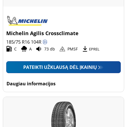
Michelin Agilis Crossclimate
185/75 R16
104
R
C
A
73 db
PMSF
EPREL
PATEIKTI UŽKLAUSĄ DĖL ĮKAINIŲ
Daugiau informacijos