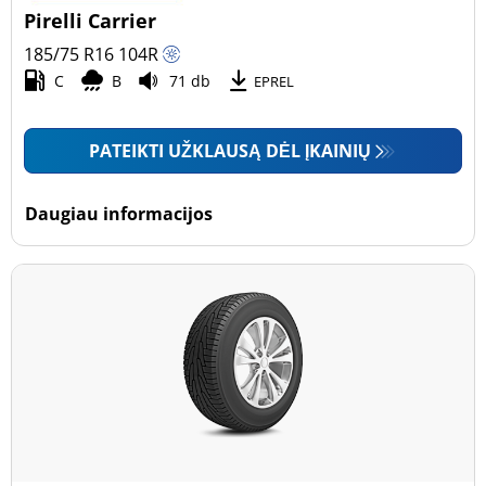
Pirelli Carrier
185/75 R16
104
R
C
B
71 db
EPREL
PATEIKTI UŽKLAUSĄ DĖL ĮKAINIŲ
Daugiau informacijos