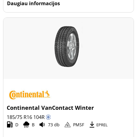
Daugiau informacijos
Continental VanContact Winter
185/75 R16
104
R
D
B
73 db
PMSF
EPREL