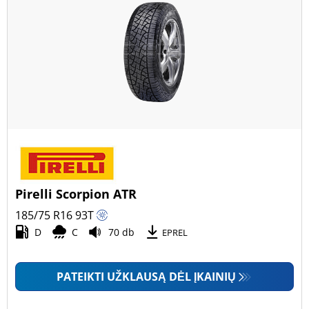
Pirelli Scorpion ATR
185/75 R16
93
T
D
C
70 db
EPREL
PATEIKTI UŽKLAUSĄ DĖL ĮKAINIŲ