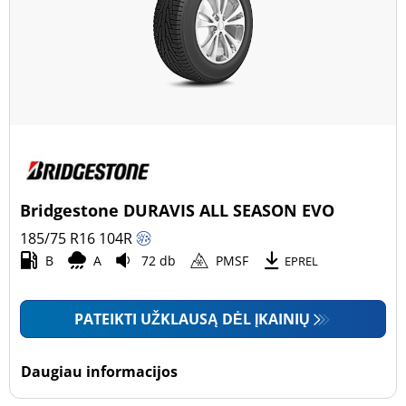
Bridgestone DURAVIS ALL SEASON EVO
185/75 R16
104
R
B
A
72 db
PMSF
EPREL
PATEIKTI UŽKLAUSĄ DĖL ĮKAINIŲ
Daugiau informacijos