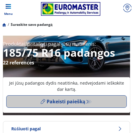
Menu
Suraskite savo padangą
Produktai, pritaikyti pagal jūsų matmenis:
185/75 R16 padangos
22 references
Jei jūsų padangos dydis neatitinka, nedvejodami ieškokite
dar kartą.
Pakeisti paiešką
Rūšiuoti pagal