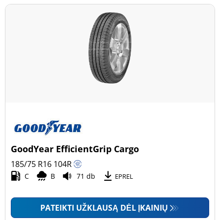
GoodYear EfficientGrip Cargo
185/75 R16
104
R
C
B
71 db
EPREL
PATEIKTI UŽKLAUSĄ DĖL ĮKAINIŲ