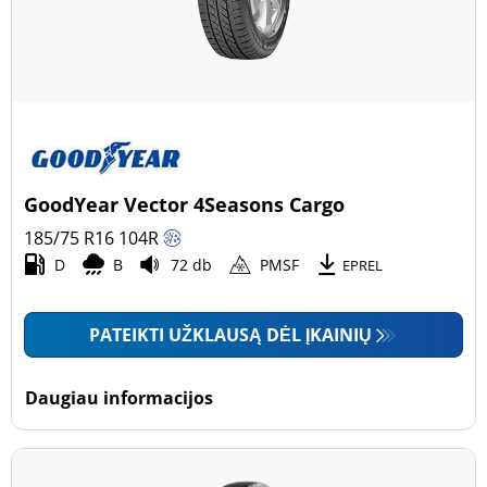
GoodYear Vector 4Seasons Cargo
185/75 R16
104
R
D
B
72 db
PMSF
EPREL
PATEIKTI UŽKLAUSĄ DĖL ĮKAINIŲ
Daugiau informacijos