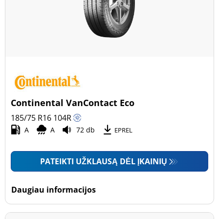
Continental VanContact Eco
185/75 R16
104
R
A
A
72 db
EPREL
PATEIKTI UŽKLAUSĄ DĖL ĮKAINIŲ
Daugiau informacijos