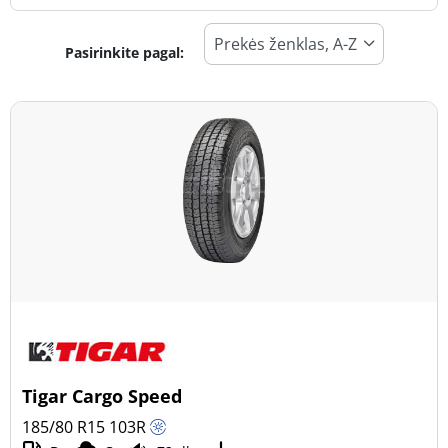
Pasirinkite pagal:
Padangos tipas
Visi tipai (1)
Žiema (0)
Vasara (1)
Visi sezonai (0)
Transporto priemonės tipas
Visi tipai (1)
Lengvasis automobilis (0)
Visureigis (0)
Tigar Cargo Speed
Mažas sunkvežimis (1)
185/80 R15
103
R