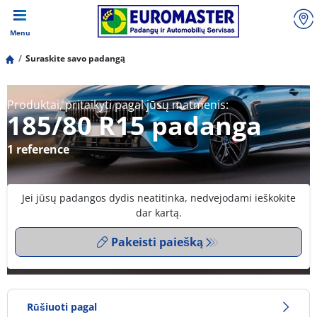
Menu
Suraskite savo padangą
Produktai, pritaikyti pagal jūsų matmenis:
185/80 R15 padanga
1 reference
Jei jūsų padangos dydis neatitinka, nedvejodami ieškokite
dar kartą.
Pakeisti paiešką
Rūšiuoti pagal