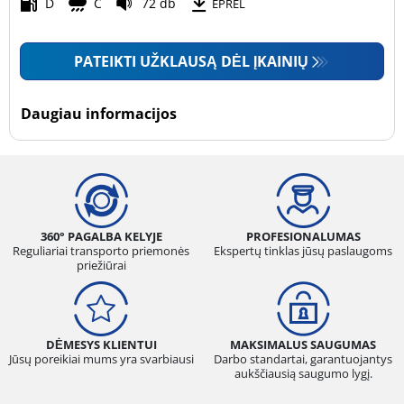
Motociklas (0)
D
C
72 db
EPREL
PATEIKTI UŽKLAUSĄ DĖL ĮKAINIŲ
Padanga sustiprintomis sienelėmis
Padanga sustiprintomis sienelėmis (0)
Daugiau informacijos
Padanga nesustiprintomis sienelėmis (1)
Daugiau parinkčių
360° PAGALBA KELYJE
PROFESIONALUMAS
Reguliariai transporto priemonės
Ekspertų tinklas jūsų paslaugoms
priežiūrai
DĖMESYS KLIENTUI
MAKSIMALUS SAUGUMAS
Jūsų poreikiai mums yra svarbiausi
Darbo standartai, garantuojantys
aukščiausią saugumo lygį.