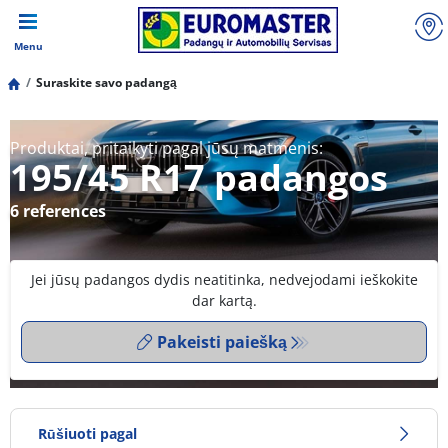
Menu
Suraskite savo padangą
Produktai, pritaikyti pagal jūsų matmenis:
195/45 R17 padangos
6 references
Jei jūsų padangos dydis neatitinka, nedvejodami ieškokite
dar kartą.
Pakeisti paiešką
Rūšiuoti pagal