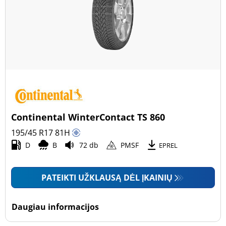
Continental WinterContact TS 860
195/45 R17
81
H
D
B
72 db
PMSF
EPREL
PATEIKTI UŽKLAUSĄ DĖL ĮKAINIŲ
Daugiau informacijos