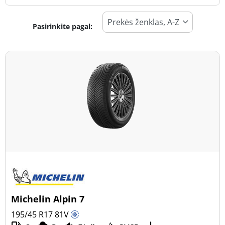
Pasirinkite pagal:
Padangos tipas
Visi tipai (6)
Žiema (4)
Vasara (3)
Visi sezonai (1)
Transporto priemonės tipas
Visi tipai (6)
Lengvasis automobilis (6)
Visureigis (0)
Michelin Alpin 7
Mažas sunkvežimis (0)
195/45 R17
81
V