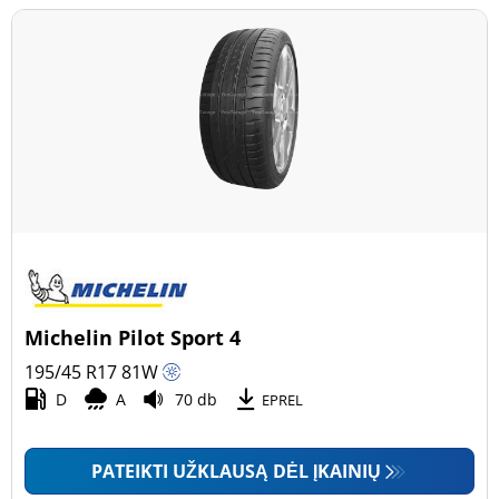
Michelin Pilot Sport 4
195/45 R17
81
W
D
A
70 db
EPREL
PATEIKTI UŽKLAUSĄ DĖL ĮKAINIŲ