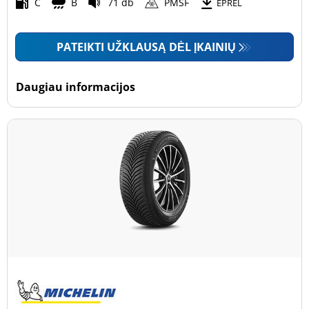
Motociklas (0)
C
B
71 db
PMSF
EPREL
PATEIKTI UŽKLAUSĄ DĖL ĮKAINIŲ
Padanga sustiprintomis sienelėmis
Padanga sustiprintomis sienelėmis (0)
Daugiau informacijos
Padanga nesustiprintomis sienelėmis (6)
Daugiau parinkčių