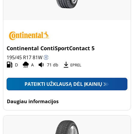
Continental ContiSportContact 5
195/45 R17
81
W
D
A
71 db
EPREL
PATEIKTI UŽKLAUSĄ DĖL ĮKAINIŲ
Daugiau informacijos