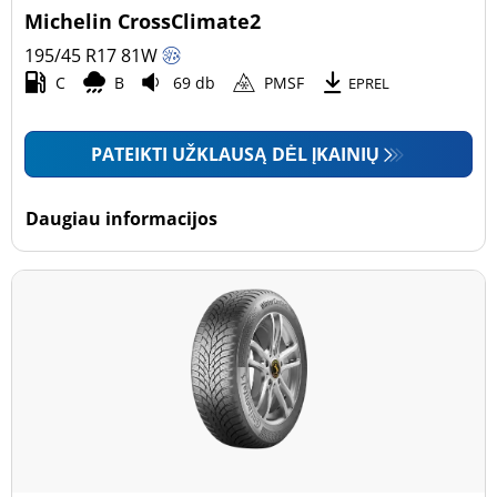
Michelin CrossClimate2
195/45 R17
81
W
C
B
69 db
PMSF
EPREL
PATEIKTI UŽKLAUSĄ DĖL ĮKAINIŲ
Daugiau informacijos