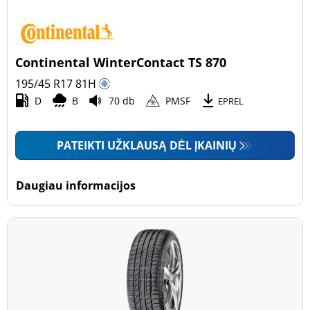
Continental WinterContact TS 870
195/45 R17
81
H
D
B
70 db
PMSF
EPREL
PATEIKTI UŽKLAUSĄ DĖL ĮKAINIŲ
Daugiau informacijos