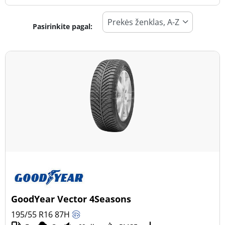
Pasirinkite pagal:
Padangos tipas
Visi tipai (156)
Žiema (46)
Vasara (92)
Visi sezonai (32)
Transporto priemonės tipas
Visi tipai (156)
Lengvasis automobilis (156)
Visureigis (0)
GoodYear Vector 4Seasons
Mažas sunkvežimis (0)
195/55 R16
87
H