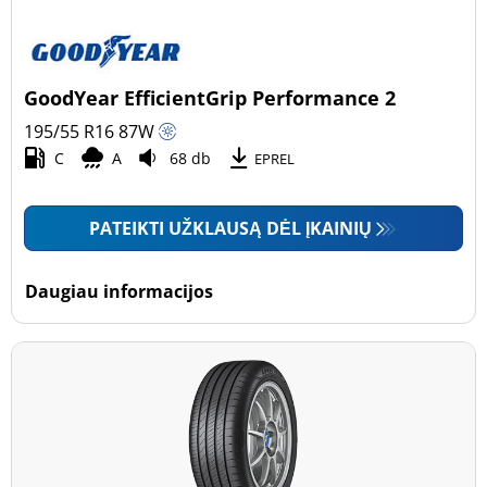
GoodYear EfficientGrip Performance 2
195/55 R16
87
W
C
A
68 db
EPREL
PATEIKTI UŽKLAUSĄ DĖL ĮKAINIŲ
Daugiau informacijos