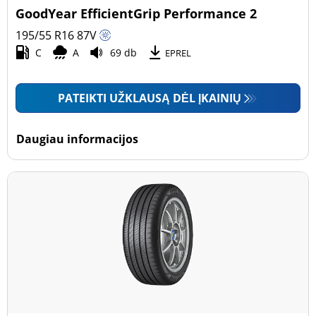
GoodYear EfficientGrip Performance 2
195/55 R16
87
V
C
A
69 db
EPREL
PATEIKTI UŽKLAUSĄ DĖL ĮKAINIŲ
Daugiau informacijos