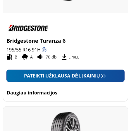
Bridgestone Turanza 6
195/55 R16
91
H
B
A
70 db
EPREL
PATEIKTI UŽKLAUSĄ DĖL ĮKAINIŲ
Daugiau informacijos