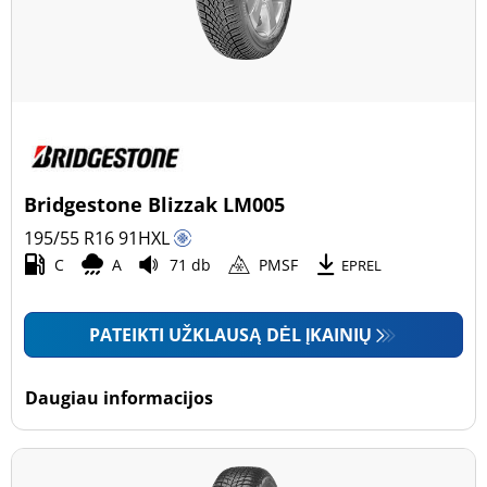
Bridgestone Blizzak LM005
195/55 R16
91
H
XL
C
A
71 db
PMSF
EPREL
PATEIKTI UŽKLAUSĄ DĖL ĮKAINIŲ
Daugiau informacijos