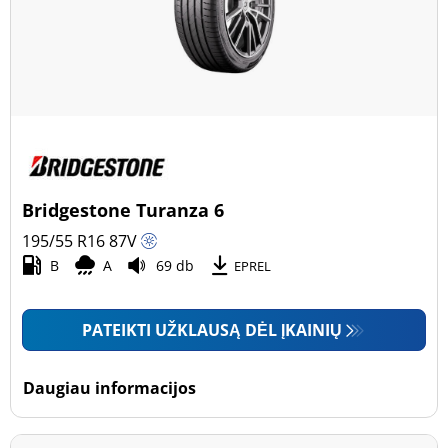
Bridgestone Turanza 6
195/55 R16
87
V
B
A
69 db
EPREL
PATEIKTI UŽKLAUSĄ DĖL ĮKAINIŲ
Daugiau informacijos