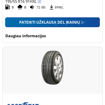
195/55 R16
91
H
XL
B
B
72 db
EPREL
PATEIKTI UŽKLAUSĄ DĖL ĮKAINIŲ
Daugiau informacijos