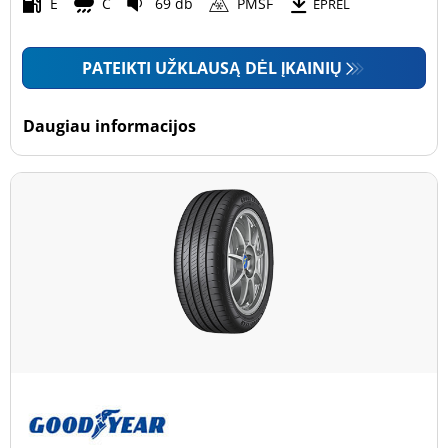
Motociklas (0)
E
C
69 db
PMSF
EPREL
PATEIKTI UŽKLAUSĄ DĖL ĮKAINIŲ
Padanga sustiprintomis sienelėmis
Padanga sustiprintomis sienelėmis (24)
Daugiau informacijos
Padanga nesustiprintomis sienelėmis (156)
Daugiau parinkčių