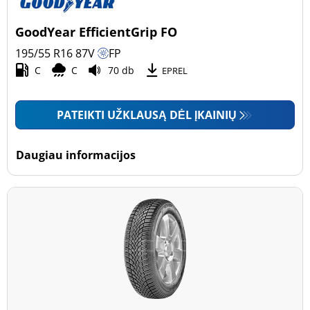
GoodYear EfficientGrip FO
195/55 R16
87
V
FP
C
C
70 db
EPREL
PATEIKTI UŽKLAUSĄ DĖL ĮKAINIŲ
Daugiau informacijos