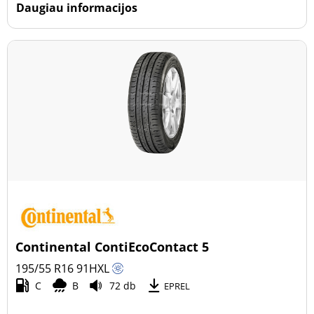
Daugiau informacijos
Continental ContiEcoContact 5
195/55 R16
91
H
XL
C
B
72 db
EPREL