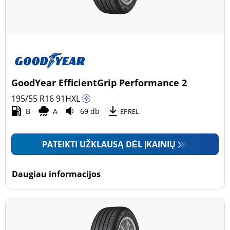
GoodYear EfficientGrip Performance 2
195/55 R16
91
H
XL
B
A
69 db
EPREL
PATEIKTI UŽKLAUSĄ DĖL ĮKAINIŲ
Daugiau informacijos