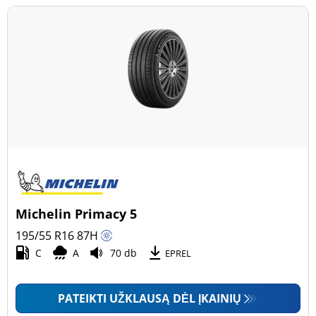
Michelin Primacy 5
195/55 R16
87
H
C
A
70 db
EPREL
PATEIKTI UŽKLAUSĄ DĖL ĮKAINIŲ