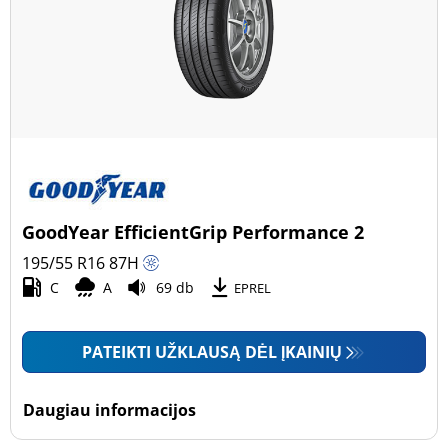
GoodYear EfficientGrip Performance 2
195/55 R16
87
H
C
A
69 db
EPREL
PATEIKTI UŽKLAUSĄ DĖL ĮKAINIŲ
Daugiau informacijos