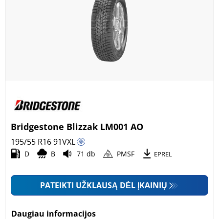
Bridgestone Blizzak LM001 AO
195/55 R16
91
V
XL
D
B
71 db
PMSF
EPREL
PATEIKTI UŽKLAUSĄ DĖL ĮKAINIŲ
Daugiau informacijos