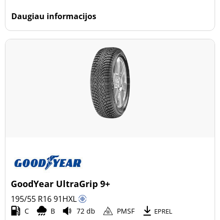
Daugiau informacijos
GoodYear UltraGrip 9+
195/55 R16
91
H
XL
C
B
72 db
PMSF
EPREL