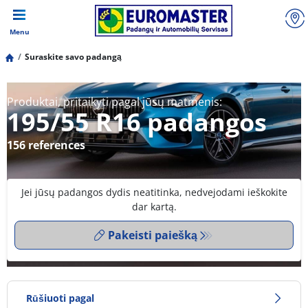
Menu
Suraskite savo padangą
Produktai, pritaikyti pagal jūsų matmenis:
195/55 R16 padangos
156 references
Jei jūsų padangos dydis neatitinka, nedvejodami ieškokite
dar kartą.
Pakeisti paiešką
Rūšiuoti pagal