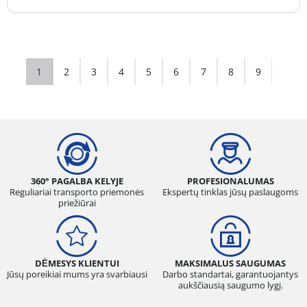
1
2
3
4
5
6
7
8
9
360° PAGALBA KELYJE
PROFESIONALUMAS
Reguliariai transporto priemonės
Ekspertų tinklas jūsų paslaugoms
priežiūrai
DĖMESYS KLIENTUI
MAKSIMALUS SAUGUMAS
Jūsų poreikiai mums yra svarbiausi
Darbo standartai, garantuojantys
aukščiausią saugumo lygį.