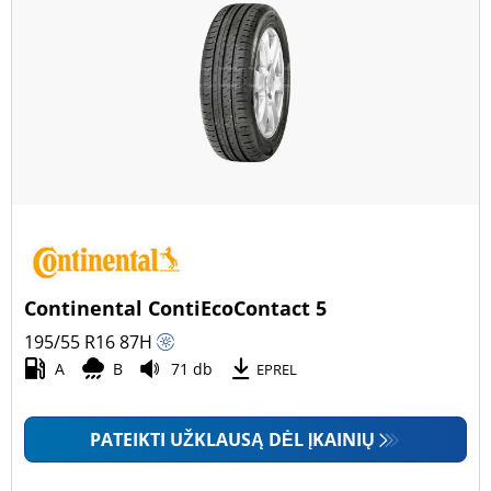
Continental ContiEcoContact 5
195/55 R16
87
H
A
B
71 db
EPREL
PATEIKTI UŽKLAUSĄ DĖL ĮKAINIŲ