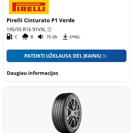
Pirelli Cinturato P1 Verde
195/55 R16
91
V
XL
C
B
70 db
EPREL
PATEIKTI UŽKLAUSĄ DĖL ĮKAINIŲ
Daugiau informacijos