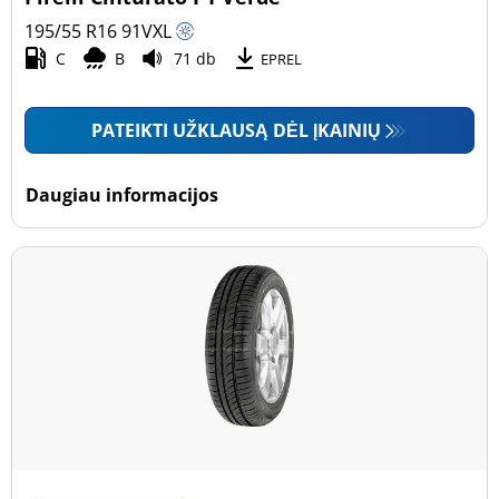
195/55 R16
91
V
XL
C
B
71 db
EPREL
PATEIKTI UŽKLAUSĄ DĖL ĮKAINIŲ
Daugiau informacijos