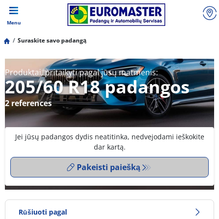
Menu
Suraskite savo padangą
Produktai, pritaikyti pagal jūsų matmenis:
205/60 R18 padangos
2 references
Jei jūsų padangos dydis neatitinka, nedvejodami ieškokite
dar kartą.
Pakeisti paiešką
Rūšiuoti pagal