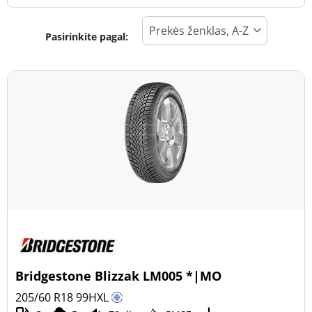
Pasirinkite pagal:
Padangos tipas
Visi tipai (2)
Žiema (2)
Vasara (0)
Visi sezonai (0)
Transporto priemonės tipas
Visi tipai (2)
Lengvasis automobilis (2)
Visureigis (0)
Bridgestone Blizzak LM005 *|MO
Mažas sunkvežimis (0)
205/60 R18
99
H
XL