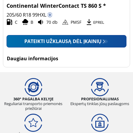
Continental WinterContact TS 860 S *
205/60 R18
99
H
XL
C
B
70 db
PMSF
EPREL
PATEIKTI UŽKLAUSĄ DĖL ĮKAINIŲ
Daugiau informacijos
360° PAGALBA KELYJE
PROFESIONALUMAS
Reguliariai transporto priemonės
Ekspertų tinklas jūsų paslaugoms
priežiūrai