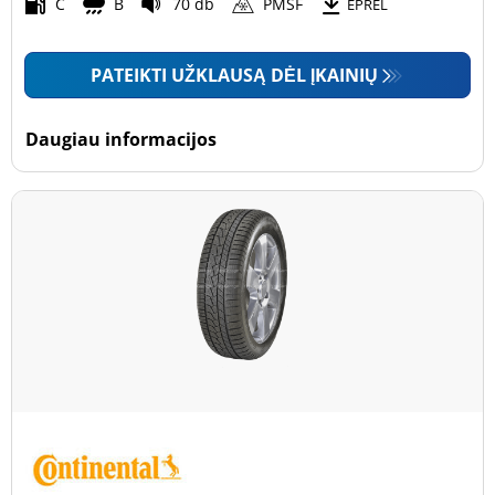
Motociklas (0)
C
B
70 db
PMSF
EPREL
PATEIKTI UŽKLAUSĄ DĖL ĮKAINIŲ
Padanga sustiprintomis sienelėmis
Padanga sustiprintomis sienelėmis (0)
Daugiau informacijos
Padanga nesustiprintomis sienelėmis (2)
Daugiau parinkčių