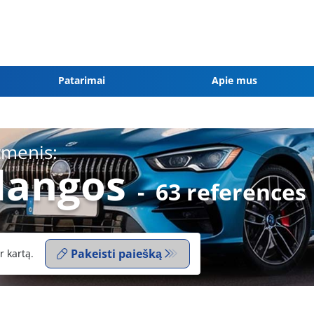
Patarimai
Apie mus
tmenis:
dangos
-
63 references
Pakeisti paiešką
r kartą.