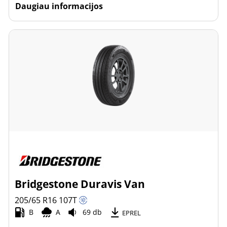
Daugiau informacijos
Bridgestone Duravis Van
205/65 R16
107
T
B
A
69 db
EPREL