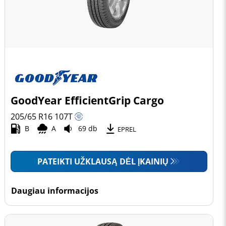
GoodYear EfficientGrip Cargo
205/65 R16
107
T
B
A
69 db
EPREL
PATEIKTI UŽKLAUSĄ DĖL ĮKAINIŲ
Daugiau informacijos