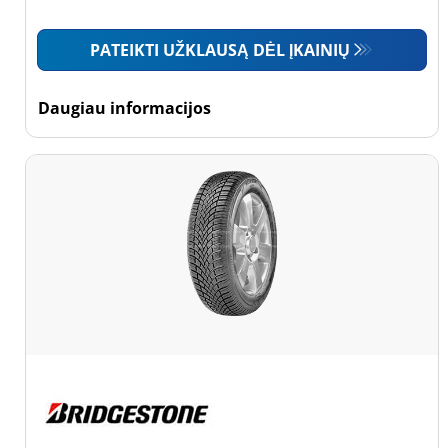
Mažas sunkvežimis
PATEIKTI UŽKLAUSĄ DĖL ĮKAINIŲ
(42)
Motociklas (0)
Daugiau informacijos
Padanga sustiprintomis
sienelėmis
Padanga
sustiprintomis
sienelėmis (0)
Padanga
nesustiprintomis
sienelėmis (63)
Daugiau
parinkčių