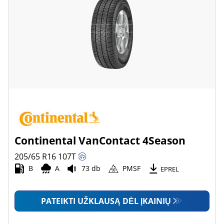
Continental VanContact 4Season
205/65 R16
107
T
B
A
73 db
PMSF
EPREL
PATEIKTI UŽKLAUSĄ DĖL ĮKAINIŲ