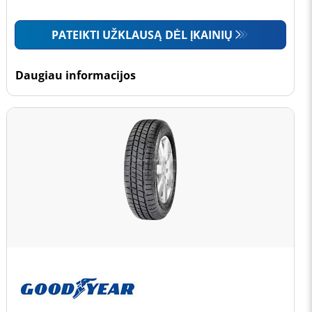
PATEIKTI UŽKLAUSĄ DĖL ĮKAINIŲ
Daugiau informacijos