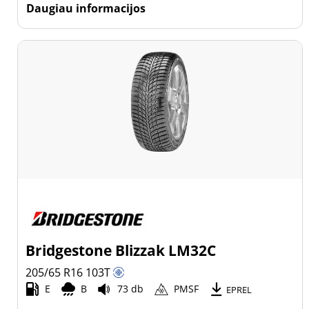
Daugiau informacijos
Bridgestone Blizzak LM32C
205/65 R16
103
T
E
B
73 db
PMSF
EPREL