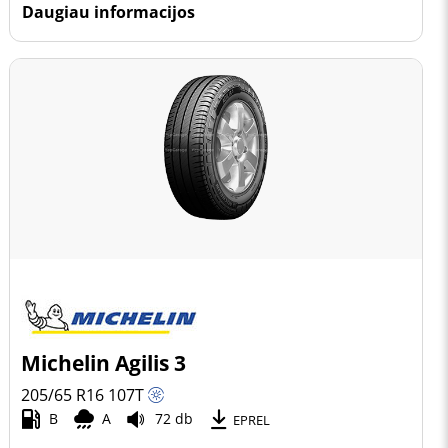
Daugiau informacijos
Michelin Agilis 3
205/65 R16
107
T
B
A
72 db
EPREL