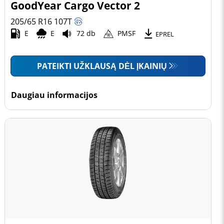
GoodYear Cargo Vector 2
205/65 R16
107
T
E
E
72 db
PMSF
EPREL
PATEIKTI UŽKLAUSĄ DĖL ĮKAINIŲ
Daugiau informacijos