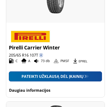
Pirelli Carrier Winter
205/65 R16
107
T
C
A
73 db
PMSF
EPREL
PATEIKTI UŽKLAUSĄ DĖL ĮKAINIŲ
Daugiau informacijos