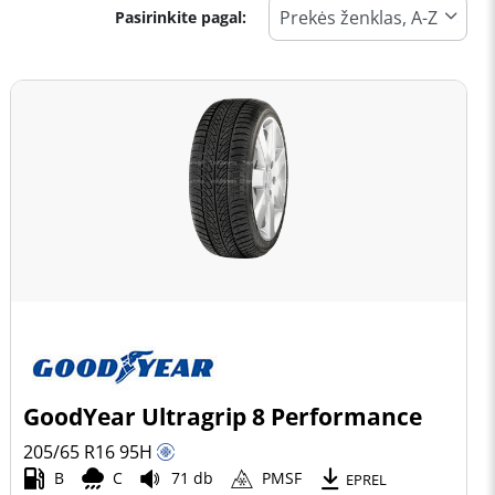
Pasirinkite pagal:
GoodYear Ultragrip 8 Performance
205/65 R16
95
H
B
C
71 db
PMSF
EPREL