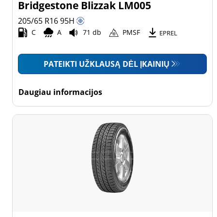
Bridgestone Blizzak LM005
205/65 R16
95
H
C
A
71 db
PMSF
EPREL
PATEIKTI UŽKLAUSĄ DĖL ĮKAINIŲ
Daugiau informacijos