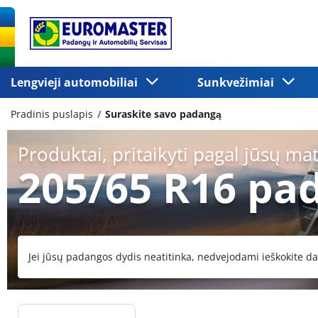
Lengvieji automobiliai
Sunkvežimiai
Pradinis puslapis
Suraskite savo padangą
Produktai, pritaikyti pagal jūsų ma
205/65 R16 pa
Jei jūsų padangos dydis neatitinka, nedvejodami ieškokite da