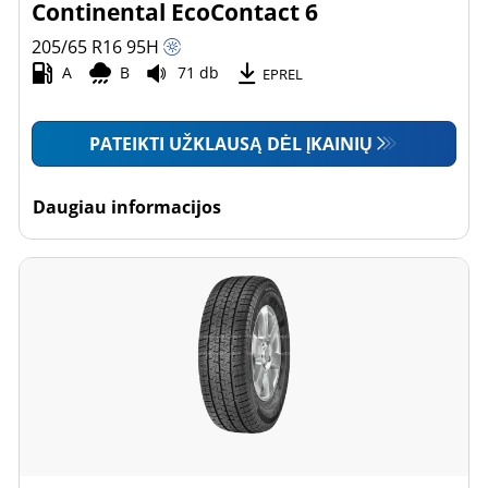
Continental EcoContact 6
205/65 R16
95
H
A
B
71 db
EPREL
PATEIKTI UŽKLAUSĄ DĖL ĮKAINIŲ
Daugiau informacijos