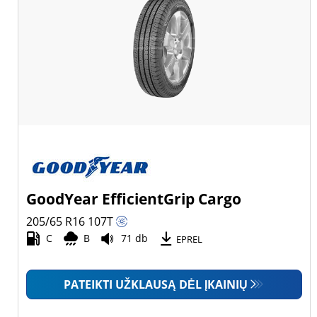
GoodYear EfficientGrip Cargo
205/65 R16
107
T
C
B
71 db
EPREL
PATEIKTI UŽKLAUSĄ DĖL ĮKAINIŲ