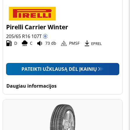
Pirelli Carrier Winter
205/65 R16
107
T
D
C
73 db
PMSF
EPREL
PATEIKTI UŽKLAUSĄ DĖL ĮKAINIŲ
Daugiau informacijos