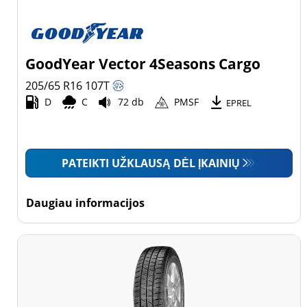
GoodYear Vector 4Seasons Cargo
205/65 R16
107
T
D
C
72 db
PMSF
EPREL
PATEIKTI UŽKLAUSĄ DĖL ĮKAINIŲ
Daugiau informacijos