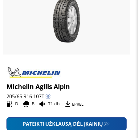
Michelin Agilis Alpin
205/65 R16
107
T
D
B
71 db
EPREL
PATEIKTI UŽKLAUSĄ DĖL ĮKAINIŲ