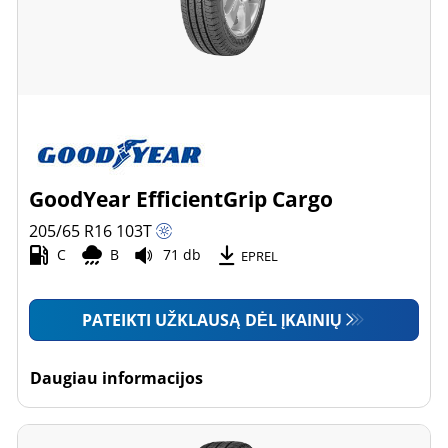
GoodYear EfficientGrip Cargo
205/65 R16
103
T
C
B
71 db
EPREL
PATEIKTI UŽKLAUSĄ DĖL ĮKAINIŲ
Daugiau informacijos