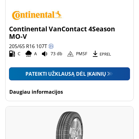
Continental VanContact 4Season
MO-V
205/65 R16
107
T
C
A
73 db
PMSF
EPREL
PATEIKTI UŽKLAUSĄ DĖL ĮKAINIŲ
Daugiau informacijos