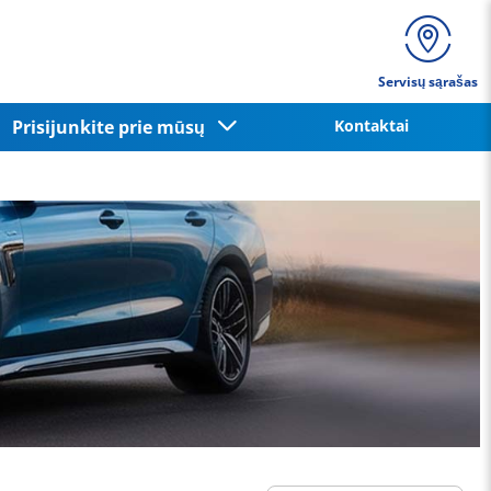
Servisų sąrašas
Prisijunkite prie mūsų
Kontaktai