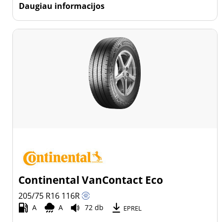
Daugiau informacijos
Continental VanContact Eco
205/75 R16
116
R
A
A
72 db
EPREL