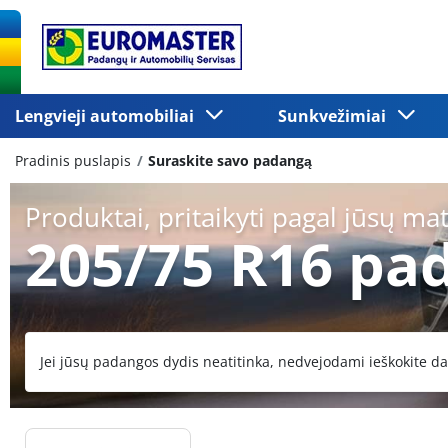
Lengvieji automobiliai
Sunkvežimiai
Pradinis puslapis
Suraskite savo padangą
Produktai, pritaikyti pagal jūsų ma
205/75 R16 pa
Jei jūsų padangos dydis neatitinka, nedvejodami ieškokite da