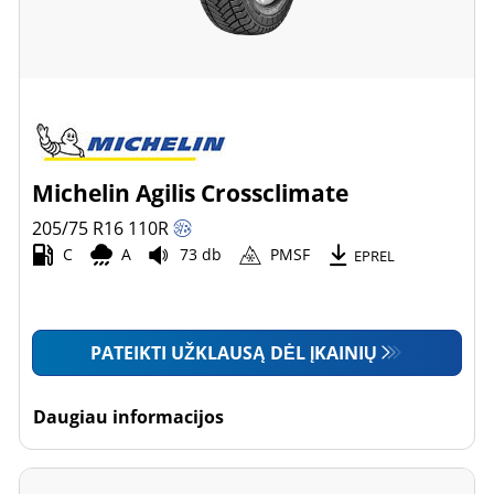
Michelin Agilis Crossclimate
205/75 R16
110
R
C
A
73 db
PMSF
EPREL
PATEIKTI UŽKLAUSĄ DĖL ĮKAINIŲ
Daugiau informacijos