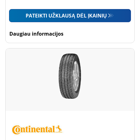
PATEIKTI UŽKLAUSĄ DĖL ĮKAINIŲ
Daugiau informacijos