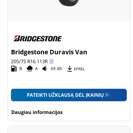
Bridgestone Duravis Van
205/75 R16
113
R
B
A
69 db
EPREL
PATEIKTI UŽKLAUSĄ DĖL ĮKAINIŲ
Daugiau informacijos