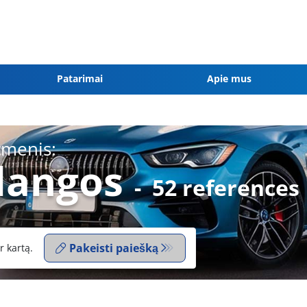
Patarimai
Apie mus
tmenis:
dangos
-
52 references
Pakeisti paiešką
r kartą.