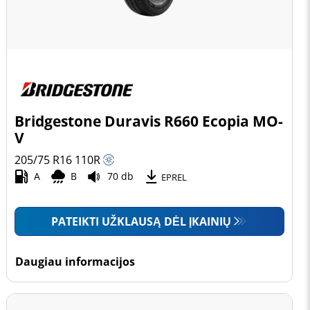
Bridgestone Duravis R660 Ecopia MO-
V
205/75 R16
110
R
A
B
70 db
EPREL
PATEIKTI UŽKLAUSĄ DĖL ĮKAINIŲ
Daugiau informacijos