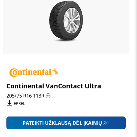
Continental VanContact Ultra
205/75 R16
113
R
EPREL
PATEIKTI UŽKLAUSĄ DĖL ĮKAINIŲ