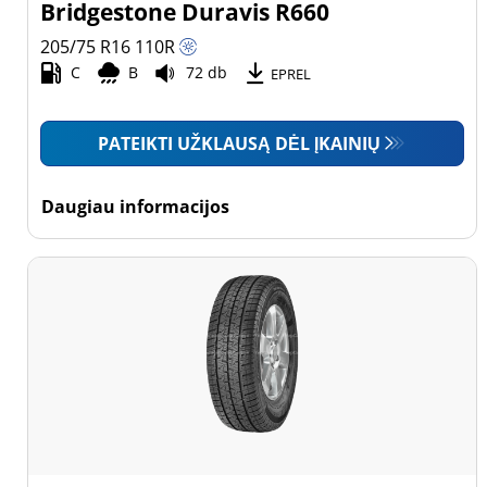
Bridgestone Duravis R660
205/75 R16
110
R
C
B
72 db
EPREL
PATEIKTI UŽKLAUSĄ DĖL ĮKAINIŲ
Daugiau informacijos