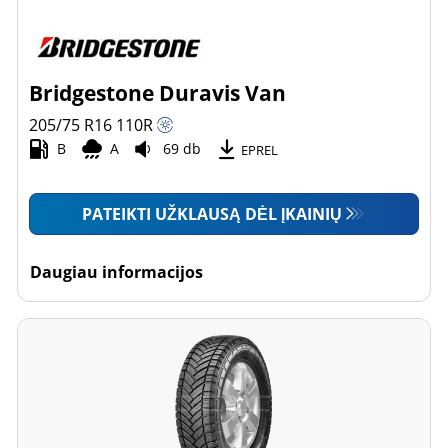
Bridgestone Duravis Van
205/75 R16
110
R
B
A
69 db
EPREL
PATEIKTI UŽKLAUSĄ DĖL ĮKAINIŲ
Daugiau informacijos