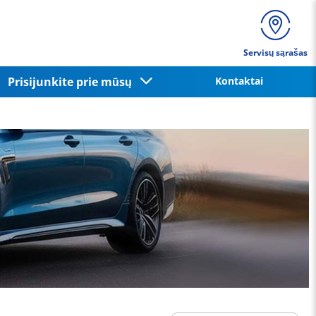
Servisų sąrašas
Prisijunkite prie mūsų
Kontaktai