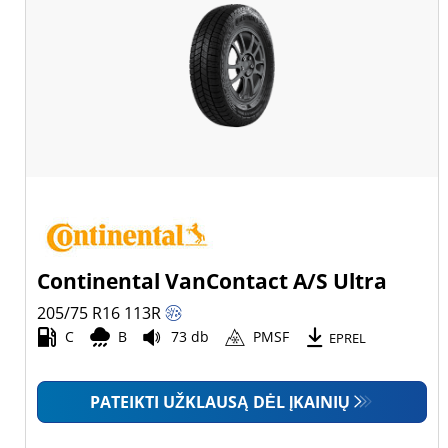
Continental VanContact A/S Ultra
205/75 R16
113
R
C
B
73 db
PMSF
EPREL
PATEIKTI UŽKLAUSĄ DĖL ĮKAINIŲ