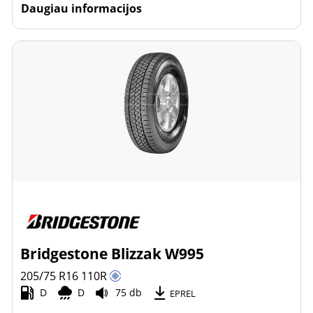
Daugiau informacijos
Bridgestone Blizzak W995
205/75 R16
110
R
D
D
75 db
EPREL