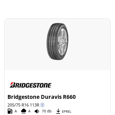
Bridgestone Duravis R660
205/75 R16
113
R
A
A
70 db
EPREL