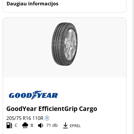
Daugiau informacijos
GoodYear EfficientGrip Cargo
205/75 R16
110
R
C
B
71 db
EPREL