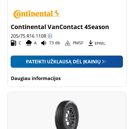
Continental VanContact 4Season
205/75 R16
110
R
C
A
73 db
PMSF
EPREL
PATEIKTI UŽKLAUSĄ DĖL ĮKAINIŲ
Daugiau informacijos