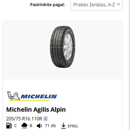
Pasirinkite pagal:
Michelin Agilis Alpin
205/75 R16
110
R
C
B
71 db
EPREL