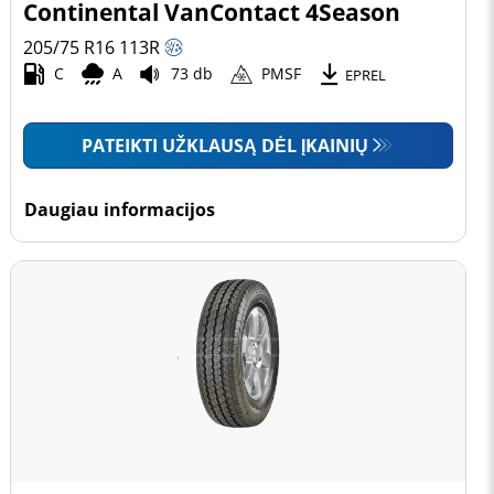
Continental VanContact 4Season
205/75 R16
113
R
C
A
73 db
PMSF
EPREL
PATEIKTI UŽKLAUSĄ DĖL ĮKAINIŲ
Daugiau informacijos