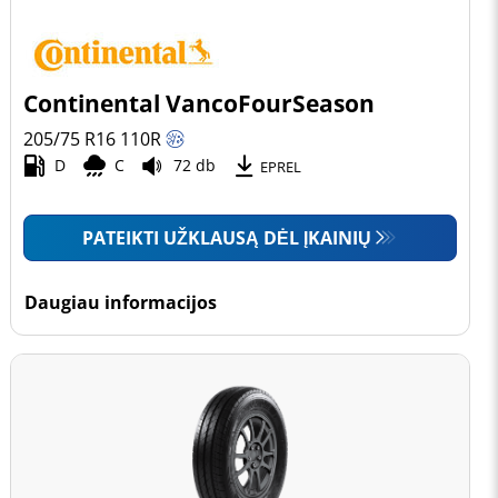
Continental VancoFourSeason
205/75 R16
110
R
D
C
72 db
EPREL
PATEIKTI UŽKLAUSĄ DĖL ĮKAINIŲ
Daugiau informacijos