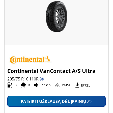
Continental VanContact A/S Ultra
205/75 R16
110
R
B
B
73 db
PMSF
EPREL
PATEIKTI UŽKLAUSĄ DĖL ĮKAINIŲ