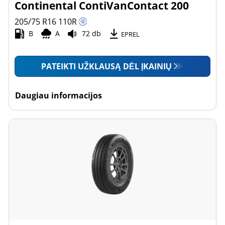
Continental ContiVanContact 200
205/75 R16
110
R
B
A
72 db
EPREL
PATEIKTI UŽKLAUSĄ DĖL ĮKAINIŲ
Daugiau informacijos