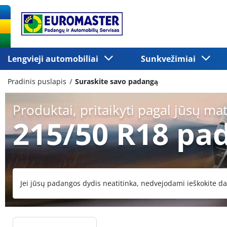
Lengvieji automobiliai
Sunkvežimiai
Pradinis puslapis
Suraskite savo padangą
Produktai, pritaikyti pagal jūsų ma
215/50 R18 pa
Jei jūsų padangos dydis neatitinka, nedvejodami ieškokite da