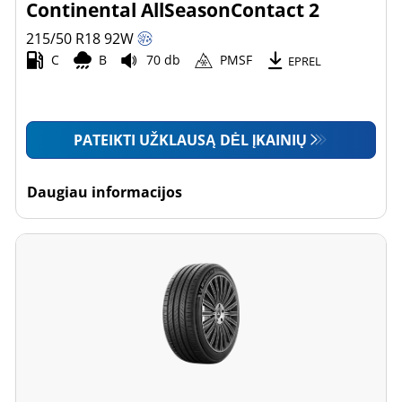
Continental AllSeasonContact 2
215/50 R18
92
W
C
B
70 db
PMSF
EPREL
PATEIKTI UŽKLAUSĄ DĖL ĮKAINIŲ
Daugiau informacijos