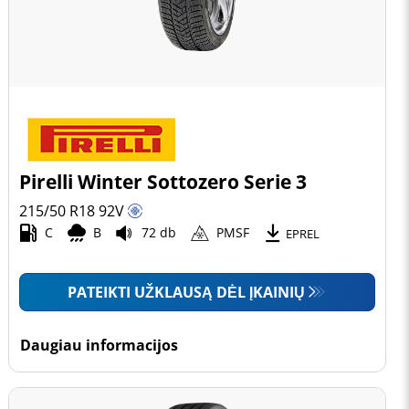
Pirelli Winter Sottozero Serie 3
215/50 R18
92
V
C
B
72 db
PMSF
EPREL
PATEIKTI UŽKLAUSĄ DĖL ĮKAINIŲ
Daugiau informacijos