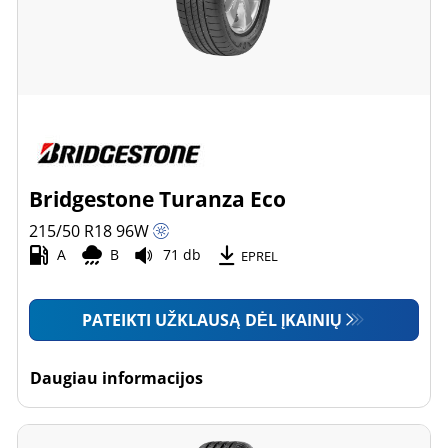
Bridgestone Turanza Eco
215/50 R18
96
W
A
B
71 db
EPREL
PATEIKTI UŽKLAUSĄ DĖL ĮKAINIŲ
Daugiau informacijos