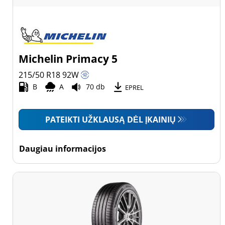
Michelin Primacy 5
215/50 R18
92
W
B
A
70 db
EPREL
PATEIKTI UŽKLAUSĄ DĖL ĮKAINIŲ
Daugiau informacijos