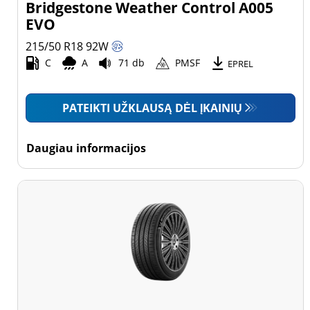
Bridgestone Weather Control A005
EVO
215/50 R18
92
W
C
A
71 db
PMSF
EPREL
PATEIKTI UŽKLAUSĄ DĖL ĮKAINIŲ
Daugiau informacijos