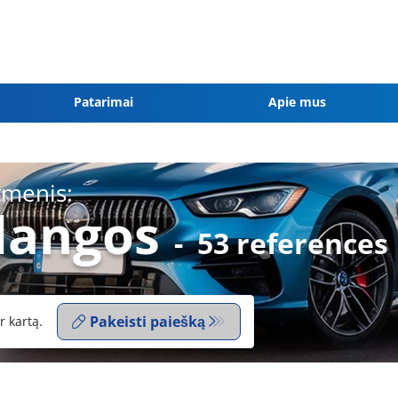
Patarimai
Apie mus
tmenis:
dangos
-
53 references
Pakeisti paiešką
r kartą.