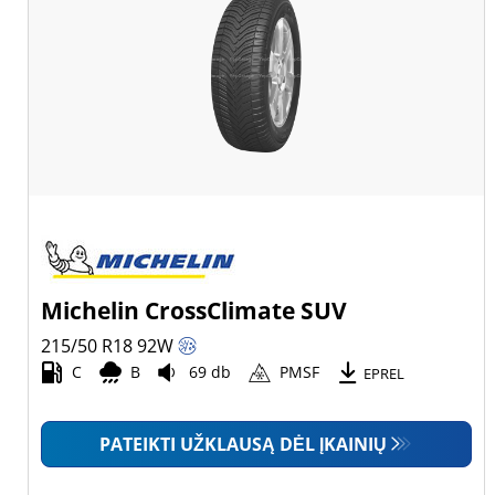
Michelin CrossClimate SUV
215/50 R18
92
W
C
B
69 db
PMSF
EPREL
PATEIKTI UŽKLAUSĄ DĖL ĮKAINIŲ