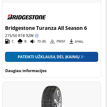
Bridgestone Turanza All Season 6
215/50 R18
92
W
C
B
70 db
PMSF
EPREL
PATEIKTI UŽKLAUSĄ DĖL ĮKAINIŲ
Daugiau informacijos