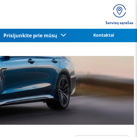
Servisų sąrašas
Prisijunkite prie mūsų
Kontaktai