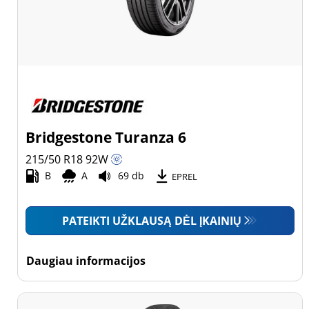
Bridgestone Turanza 6
215/50 R18
92
W
B
A
69 db
EPREL
PATEIKTI UŽKLAUSĄ DĖL ĮKAINIŲ
Daugiau informacijos