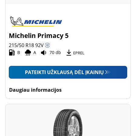
Michelin Primacy 5
215/50 R18
92
V
B
A
70 db
EPREL
PATEIKTI UŽKLAUSĄ DĖL ĮKAINIŲ
Daugiau informacijos