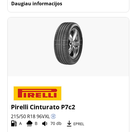
Daugiau informacijos
Pirelli Cinturato P7c2
215/50 R18
96
V
XL
A
B
70 db
EPREL