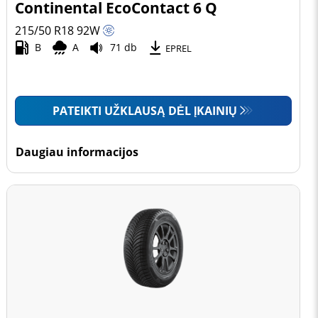
Continental EcoContact 6 Q
215/50 R18
92
W
B
A
71 db
EPREL
PATEIKTI UŽKLAUSĄ DĖL ĮKAINIŲ
Daugiau informacijos