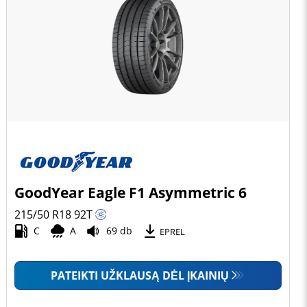
GoodYear Eagle F1 Asymmetric 6
215/50 R18
92
T
C
A
69 db
EPREL
PATEIKTI UŽKLAUSĄ DĖL ĮKAINIŲ