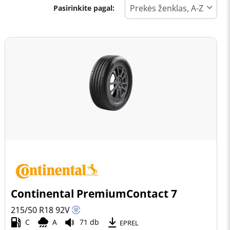
Pasirinkite pagal:
Continental PremiumContact 7
215/50 R18
92
V
C
A
71 db
EPREL