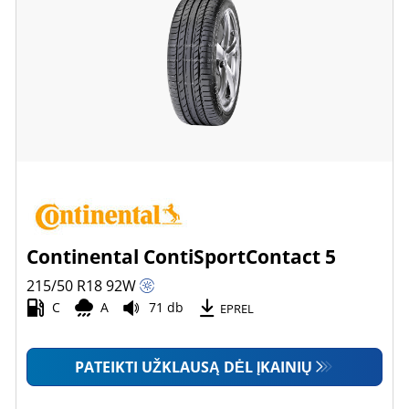
Continental ContiSportContact 5
215/50 R18
92
W
C
A
71 db
EPREL
PATEIKTI UŽKLAUSĄ DĖL ĮKAINIŲ