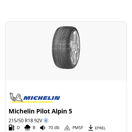
Michelin Pilot Alpin 5
215/50 R18
92
V
D
B
70 db
PMSF
EPREL