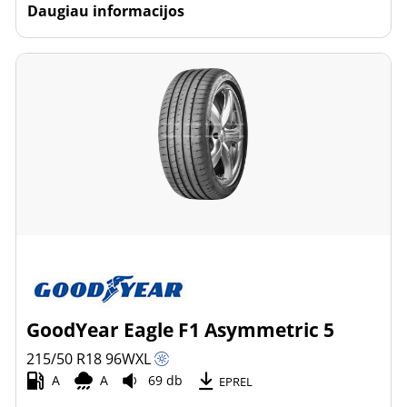
Daugiau informacijos
GoodYear Eagle F1 Asymmetric 5
215/50 R18
96
W
XL
A
A
69 db
EPREL