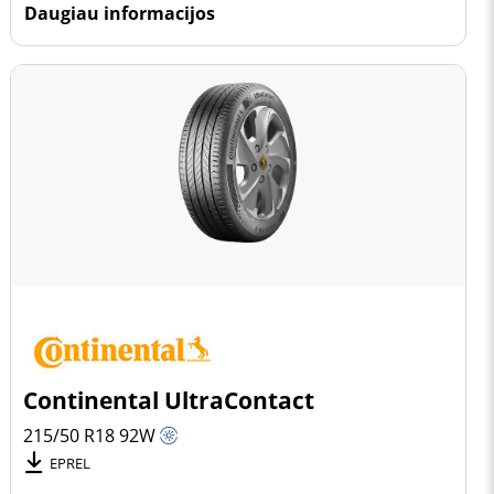
Daugiau informacijos
Continental UltraContact
215/50 R18
92
W
EPREL