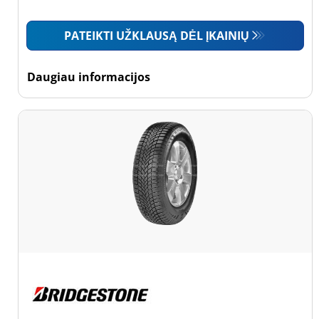
Mažas sunkvežimis
PATEIKTI UŽKLAUSĄ DĖL ĮKAINIŲ
(0)
Motociklas (0)
Daugiau informacijos
Padanga sustiprintomis
sienelėmis
Padanga
sustiprintomis
sienelėmis (0)
Padanga
nesustiprintomis
sienelėmis (53)
Daugiau
parinkčių