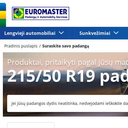
Lengvieji automobiliai
Sunkvežimiai
Pradinis puslapis
Suraskite savo padangą
Produktai, pritaikyti pagal jūsų ma
215/50 R19 pa
Jei jūsų padangos dydis neatitinka, nedvejodami ieškokite da