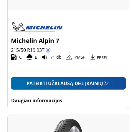
Michelin Alpin 7
215/50 R19
93
T
C
B
71 db
PMSF
EPREL
PATEIKTI UŽKLAUSĄ DĖL ĮKAINIŲ
Daugiau informacijos