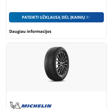
Mažas sunkvežimis
(0)
PATEIKTI UŽKLAUSĄ DĖL ĮKAINIŲ
Motociklas (0)
Daugiau informacijos
Padanga sustiprintomis
sienelėmis
Padanga
sustiprintomis
sienelėmis (0)
Padanga
nesustiprintomis
sienelėmis (24)
Daugiau
parinkčių