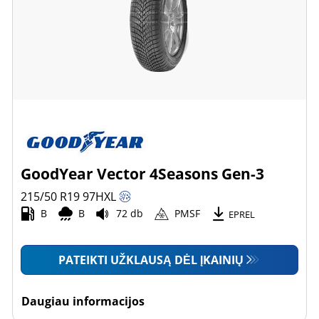
GoodYear Vector 4Seasons Gen-3
215/50 R19
97
H
XL
B
B
72 db
PMSF
EPREL
PATEIKTI UŽKLAUSĄ DĖL ĮKAINIŲ
Daugiau informacijos