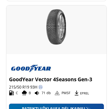
GoodYear Vector 4Seasons Gen-3
215/50 R19
93
H
C
B
71 db
PMSF
EPREL
PATEIKTI UŽKLAUSĄ DĖL ĮKAINIŲ