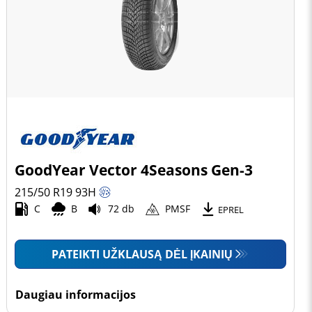
GoodYear Vector 4Seasons Gen-3
215/50 R19
93
H
C
B
72 db
PMSF
EPREL
PATEIKTI UŽKLAUSĄ DĖL ĮKAINIŲ
Daugiau informacijos