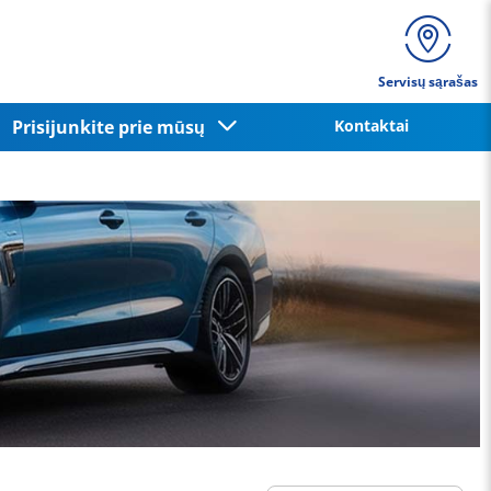
Servisų sąrašas
Prisijunkite prie mūsų
Kontaktai