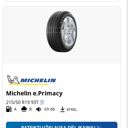
Michelin e.Primacy
215/50 R19
93
T
A
B
69 db
EPREL
PATEIKTI UŽKLAUSĄ DĖL ĮKAINIŲ