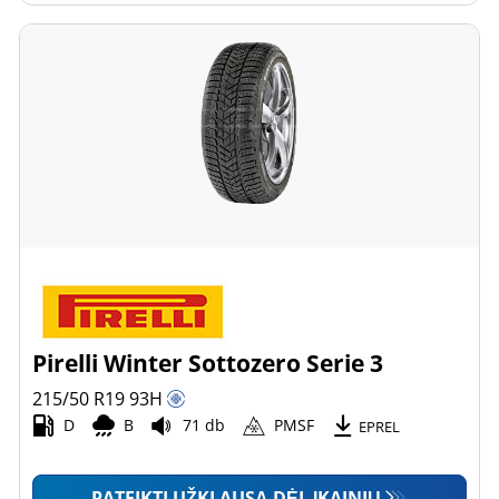
Pirelli Winter Sottozero Serie 3
215/50 R19
93
H
D
B
71 db
PMSF
EPREL
PATEIKTI UŽKLAUSĄ DĖL ĮKAINIŲ