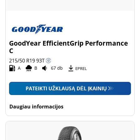
GoodYear EfficientGrip Performance
C
215/50 R19
93
T
A
B
67 db
EPREL
PATEIKTI UŽKLAUSĄ DĖL ĮKAINIŲ
Daugiau informacijos