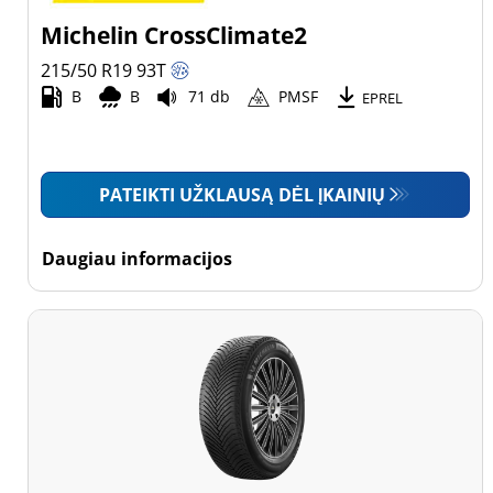
Michelin CrossClimate2
215/50 R19
93
T
B
B
71 db
PMSF
EPREL
PATEIKTI UŽKLAUSĄ DĖL ĮKAINIŲ
Daugiau informacijos