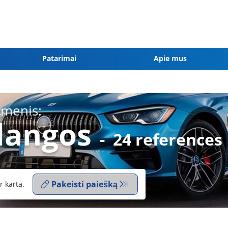
Patarimai
Apie mus
tmenis:
dangos
-
24 references
Pakeisti paiešką
r kartą.