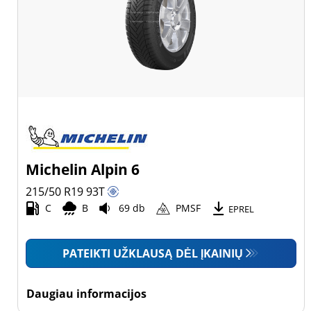
Michelin Alpin 6
215/50 R19
93
T
C
B
69 db
PMSF
EPREL
PATEIKTI UŽKLAUSĄ DĖL ĮKAINIŲ
Daugiau informacijos