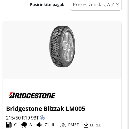
Pasirinkite pagal:
Bridgestone Blizzak LM005
215/50 R19
93
T
C
A
71 db
PMSF
EPREL