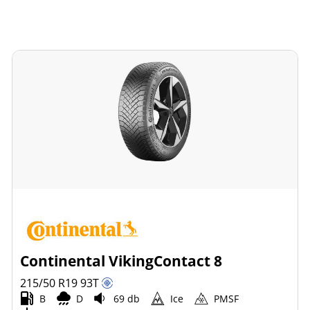
Continental VikingContact 8
215/50 R19
93
T
B
D
69 db
Ice
PMSF