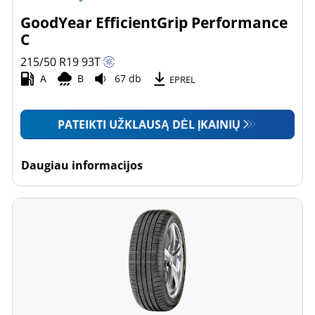
GoodYear EfficientGrip Performance
C
215/50 R19
93
T
A
B
67 db
EPREL
PATEIKTI UŽKLAUSĄ DĖL ĮKAINIŲ
Daugiau informacijos