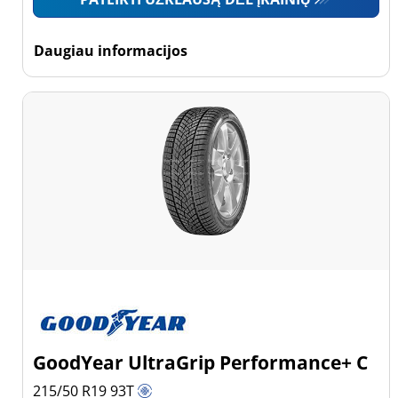
Daugiau informacijos
GoodYear UltraGrip Performance+ C
215/50 R19
93
T