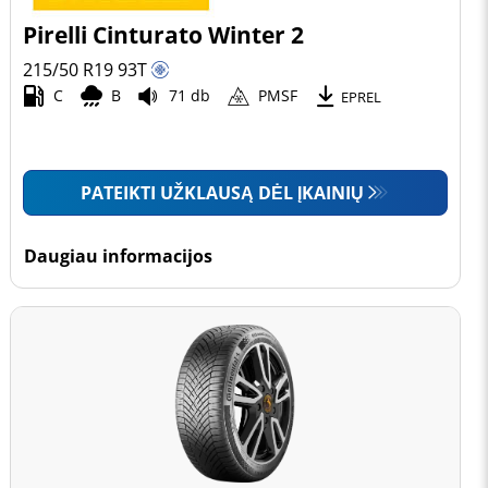
Pirelli Cinturato Winter 2
215/50 R19
93
T
C
B
71 db
PMSF
EPREL
PATEIKTI UŽKLAUSĄ DĖL ĮKAINIŲ
Daugiau informacijos