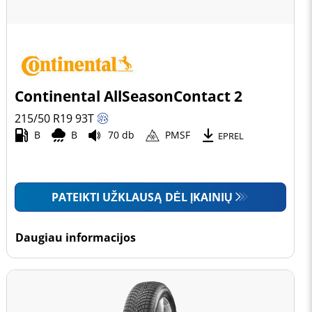
Continental AllSeasonContact 2
215/50 R19
93
T
B
B
70 db
PMSF
EPREL
PATEIKTI UŽKLAUSĄ DĖL ĮKAINIŲ
Daugiau informacijos