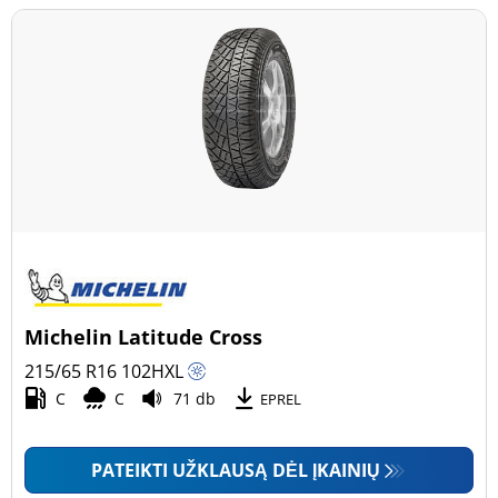
Michelin Latitude Cross
215/65 R16
102
H
XL
C
C
71 db
EPREL
PATEIKTI UŽKLAUSĄ DĖL ĮKAINIŲ