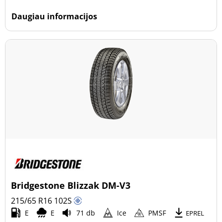
Daugiau informacijos
Bridgestone Blizzak DM-V3
215/65 R16
102
S
E
E
71 db
Ice
PMSF
EPREL