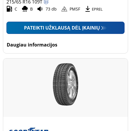
215/65 R16
109
T
C
B
73 db
PMSF
EPREL
PATEIKTI UŽKLAUSĄ DĖL ĮKAINIŲ
Daugiau informacijos