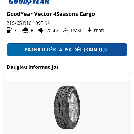
GoodYear Vector 4Seasons Cargo
215/65 R16
109
T
C
B
72 db
PMSF
EPREL
PATEIKTI UŽKLAUSĄ DĖL ĮKAINIŲ
Daugiau informacijos