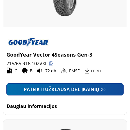
GoodYear Vector 4Seasons Gen-3
215/65 R16
102
V
XL
C
B
72 db
PMSF
EPREL
PATEIKTI UŽKLAUSĄ DĖL ĮKAINIŲ
Daugiau informacijos