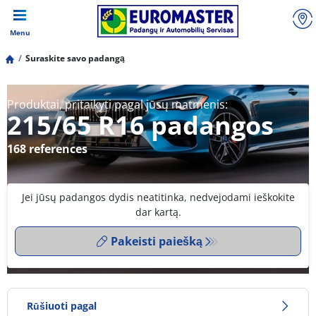
Menu
Suraskite savo padangą
Produktai, pritaikyti pagal jūsų matmenis:
215/65 R16 padangos
168 references
Jei jūsų padangos dydis neatitinka, nedvejodami ieškokite
dar kartą.
Pakeisti paiešką
Rūšiuoti pagal