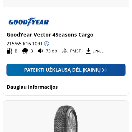
GoodYear Vector 4Seasons Cargo
215/65 R16
109
T
B
B
73 db
PMSF
EPREL
PATEIKTI UŽKLAUSĄ DĖL ĮKAINIŲ
Daugiau informacijos