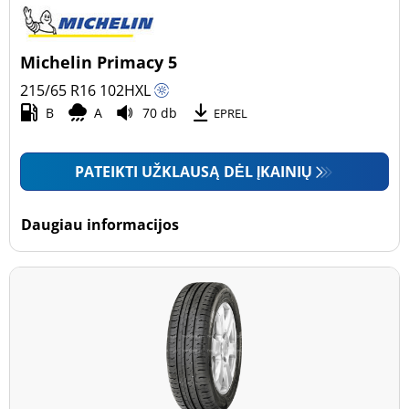
Michelin Primacy 5
215/65 R16
102
H
XL
B
A
70 db
EPREL
PATEIKTI UŽKLAUSĄ DĖL ĮKAINIŲ
Daugiau informacijos