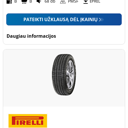
Motociklas (0)
B
B
68 db
PMSF
EPREL
PATEIKTI UŽKLAUSĄ DĖL ĮKAINIŲ
Padanga sustiprintomis sienelėmis
Padanga sustiprintomis sienelėmis (2)
Daugiau informacijos
Padanga nesustiprintomis sienelėmis (168)
Daugiau parinkčių