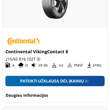
Continental VikingContact 8
215/65 R16
102
T
A
D
69 db
Ice
PMSF
EPREL
PATEIKTI UŽKLAUSĄ DĖL ĮKAINIŲ
Daugiau informacijos