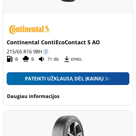
Continental ContiEcoContact 5 AO
215/65 R16
98
H
B
B
71 db
EPREL
PATEIKTI UŽKLAUSĄ DĖL ĮKAINIŲ
Daugiau informacijos