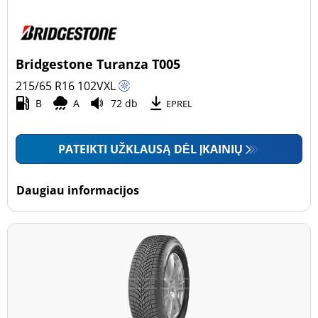
Bridgestone Turanza T005
215/65 R16
102
V
XL
B
A
72 db
EPREL
PATEIKTI UŽKLAUSĄ DĖL ĮKAINIŲ
Daugiau informacijos