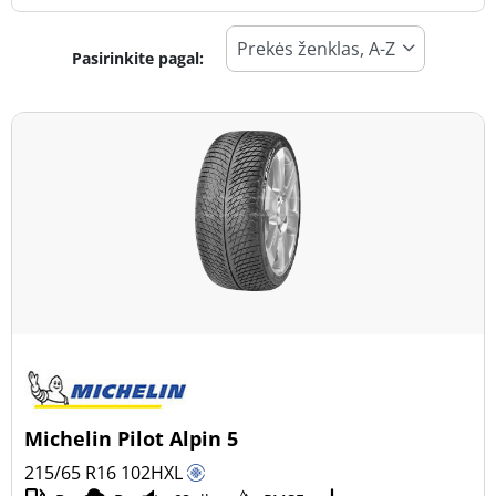
Pasirinkite pagal:
Padangos tipas
Visi tipai (168)
Žiema (52)
Vasara (81)
Visi sezonai (43)
Transporto priemonės tipas
Visi tipai (168)
Lengvasis automobilis (80)
Visureigis (29)
Michelin Pilot Alpin 5
Mažas sunkvežimis (59)
215/65 R16
102
H
XL