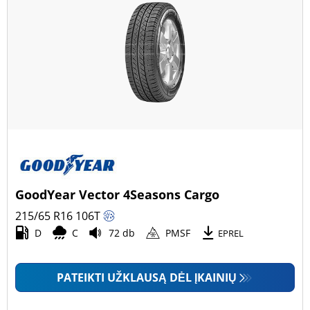
GoodYear Vector 4Seasons Cargo
215/65 R16
106
T
D
C
72 db
PMSF
EPREL
PATEIKTI UŽKLAUSĄ DĖL ĮKAINIŲ