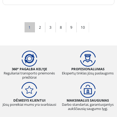
1
2
3
8
9
10
360° PAGALBA KELYJE
PROFESIONALUMAS
Reguliariai transporto priemonės
Ekspertų tinklas jūsų paslaugoms
priežiūrai
DĖMESYS KLIENTUI
MAKSIMALUS SAUGUMAS
Jūsų poreikiai mums yra svarbiausi
Darbo standartai, garantuojantys
aukščiausią saugumo lygį.