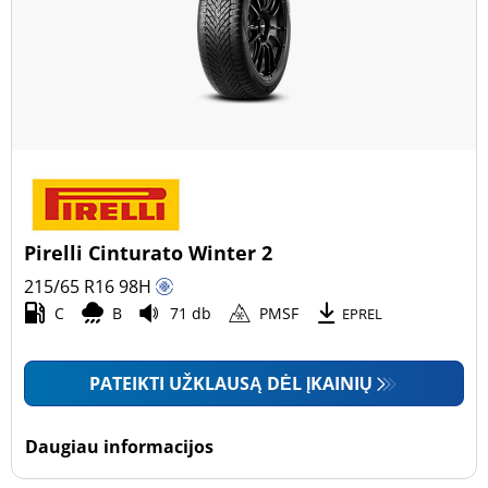
Pirelli Cinturato Winter 2
215/65 R16
98
H
C
B
71 db
PMSF
EPREL
PATEIKTI UŽKLAUSĄ DĖL ĮKAINIŲ
Daugiau informacijos