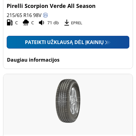
Pirelli Scorpion Verde All Season
215/65 R16
98
V
C
C
71 db
EPREL
PATEIKTI UŽKLAUSĄ DĖL ĮKAINIŲ
Daugiau informacijos