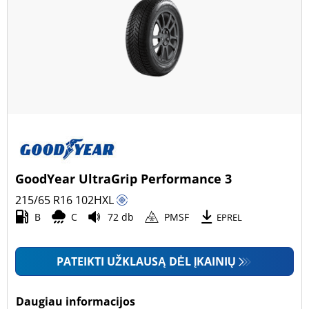
GoodYear UltraGrip Performance 3
215/65 R16
102
H
XL
B
C
72 db
PMSF
EPREL
PATEIKTI UŽKLAUSĄ DĖL ĮKAINIŲ
Daugiau informacijos