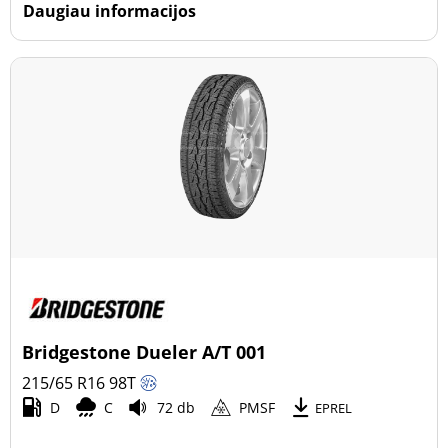
Daugiau informacijos
Bridgestone Dueler A/T 001
215/65 R16
98
T
D
C
72 db
PMSF
EPREL