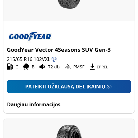
GoodYear Vector 4Seasons SUV Gen-3
215/65 R16
102
V
XL
C
B
72 db
PMSF
EPREL
PATEIKTI UŽKLAUSĄ DĖL ĮKAINIŲ
Daugiau informacijos