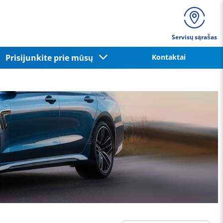
Servisų sąrašas
Prisijunkite prie mūsų
Kontaktai