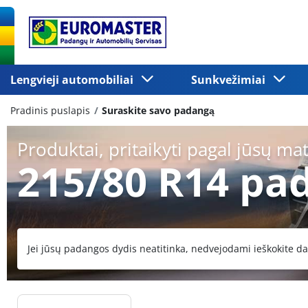
Lengvieji automobiliai
Sunkvežimiai
Pradinis puslapis
Suraskite savo padangą
Produktai, pritaikyti pagal jūsų ma
215/80 R14 pa
Jei jūsų padangos dydis neatitinka, nedvejodami ieškokite da