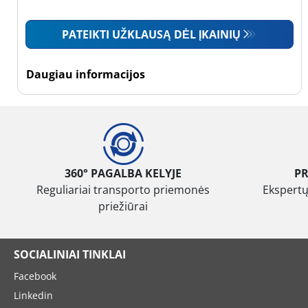
Mažas sunkvežimis
PATEIKTI UŽKLAUSĄ DĖL ĮKAINIŲ
(1)
Motociklas (0)
Daugiau informacijos
Padanga sustiprintomis
sienelėmis
Padanga
sustiprintomis
360° PAGALBA KELYJE
P
sienelėmis (0)
Reguliariai transporto priemonės
Ekspertų
priežiūrai
Padanga
nesustiprintomis
sienelėmis (1)
SOCIALINIAI TINKLAI
Facebook
Daugiau
parinkčių
Linkedin