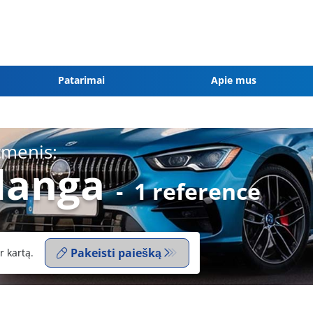
Patarimai
Apie mus
tmenis:
danga
-
1 reference
Pakeisti paiešką
r kartą.