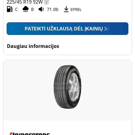
225/45 R19
92
W
C
B
71 db
EPREL
PATEIKTI UŽKLAUSĄ DĖL ĮKAINIŲ
Daugiau informacijos