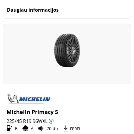
Daugiau informacijos
Michelin Primacy 5
225/45 R19
96
W
XL
B
A
70 db
EPREL