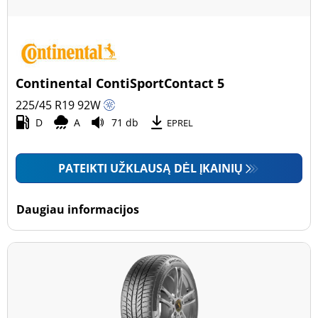
Continental ContiSportContact 5
225/45 R19
92
W
D
A
71 db
EPREL
PATEIKTI UŽKLAUSĄ DĖL ĮKAINIŲ
Daugiau informacijos