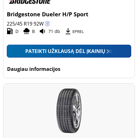
Bridgestone Dueler H/P Sport
225/45 R19
92
W
D
B
71 db
EPREL
PATEIKTI UŽKLAUSĄ DĖL ĮKAINIŲ
Daugiau informacijos