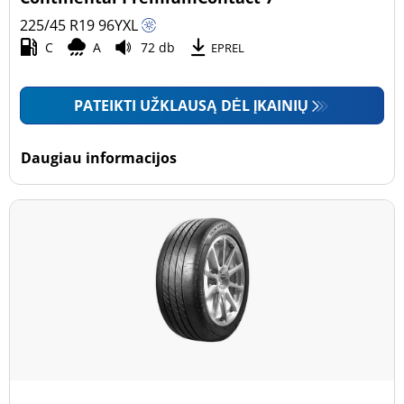
225/45 R19
96
Y
XL
C
A
72 db
EPREL
PATEIKTI UŽKLAUSĄ DĖL ĮKAINIŲ
Daugiau informacijos