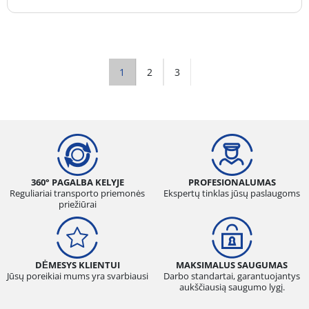
1
2
3
360° PAGALBA KELYJE
PROFESIONALUMAS
Reguliariai transporto priemonės
Ekspertų tinklas jūsų paslaugoms
priežiūrai
DĖMESYS KLIENTUI
MAKSIMALUS SAUGUMAS
Jūsų poreikiai mums yra svarbiausi
Darbo standartai, garantuojantys
aukščiausią saugumo lygį.