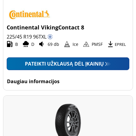
Continental VikingContact 8
225/45 R19
96
T
XL
B
D
69 db
Ice
PMSF
EPREL
PATEIKTI UŽKLAUSĄ DĖL ĮKAINIŲ
Daugiau informacijos