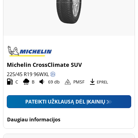
Michelin CrossClimate SUV
225/45 R19
96
W
XL
C
B
69 db
PMSF
EPREL
PATEIKTI UŽKLAUSĄ DĖL ĮKAINIŲ
Daugiau informacijos