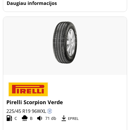
Daugiau informacijos
Pirelli Scorpion Verde
225/45 R19
96
W
XL
C
B
71 db
EPREL