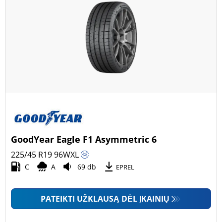
GoodYear Eagle F1 Asymmetric 6
225/45 R19
96
W
XL
C
A
69 db
EPREL
PATEIKTI UŽKLAUSĄ DĖL ĮKAINIŲ