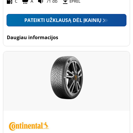
Motociklas (0)
C
A
71 db
EPREL
PATEIKTI UŽKLAUSĄ DĖL ĮKAINIŲ
Padanga sustiprintomis sienelėmis
Padanga sustiprintomis sienelėmis (17)
Daugiau informacijos
Padanga nesustiprintomis sienelėmis (50)
Daugiau parinkčių