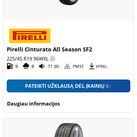
Pirelli Cinturato All Season SF2
225/45 R19
96
W
XL
B
B
71 db
PMSF
EPREL
PATEIKTI UŽKLAUSĄ DĖL ĮKAINIŲ
Daugiau informacijos