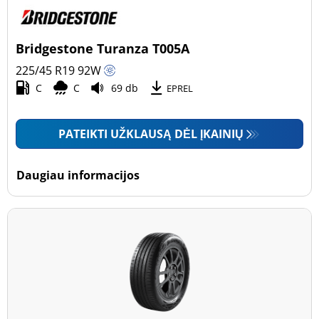
Bridgestone Turanza T005A
225/45 R19
92
W
C
C
69 db
EPREL
PATEIKTI UŽKLAUSĄ DĖL ĮKAINIŲ
Daugiau informacijos