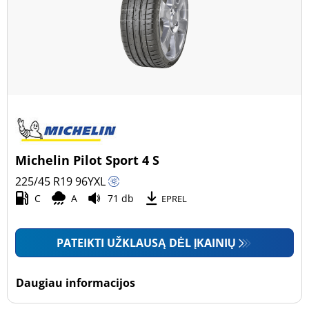
Michelin Pilot Sport 4 S
225/45 R19
96
Y
XL
C
A
71 db
EPREL
PATEIKTI UŽKLAUSĄ DĖL ĮKAINIŲ
Daugiau informacijos