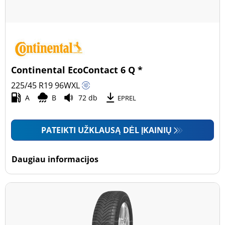
Continental EcoContact 6 Q *
225/45 R19
96
W
XL
A
B
72 db
EPREL
PATEIKTI UŽKLAUSĄ DĖL ĮKAINIŲ
Daugiau informacijos