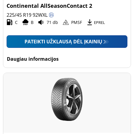
Continental AllSeasonContact 2
225/45 R19
92
W
XL
C
B
71 db
PMSF
EPREL
PATEIKTI UŽKLAUSĄ DĖL ĮKAINIŲ
Daugiau informacijos