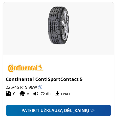
Continental ContiSportContact 5
225/45 R19
96
W
C
A
72 db
EPREL
PATEIKTI UŽKLAUSĄ DĖL ĮKAINIŲ