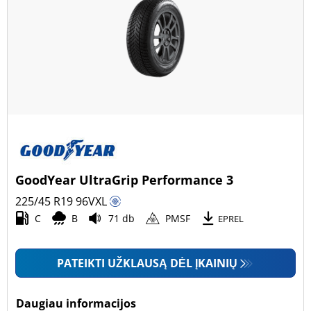
GoodYear UltraGrip Performance 3
225/45 R19
96
V
XL
C
B
71 db
PMSF
EPREL
PATEIKTI UŽKLAUSĄ DĖL ĮKAINIŲ
Daugiau informacijos