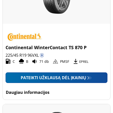
Continental WinterContact TS 870 P
225/45 R19
96
V
XL
C
B
71 db
PMSF
EPREL
PATEIKTI UŽKLAUSĄ DĖL ĮKAINIŲ
Daugiau informacijos