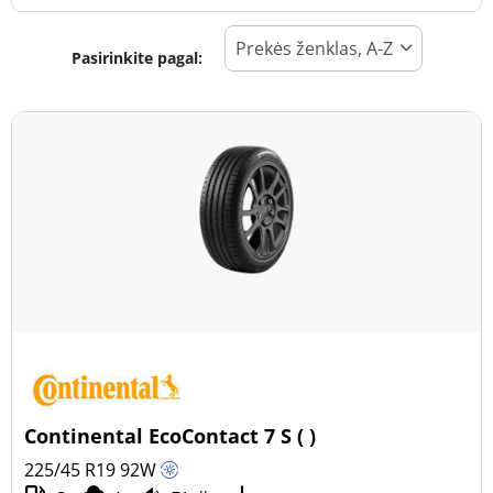
Pasirinkite pagal:
Padangos tipas
Visi tipai (50)
Žiema (11)
Vasara (33)
Visi sezonai (8)
Transporto priemonės tipas
Visi tipai (50)
Lengvasis automobilis (46)
Visureigis (4)
Continental EcoContact 7 S ( )
Mažas sunkvežimis (0)
225/45 R19
92
W