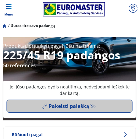
Menu
Suraskite savo padangą
Produktai, pritaikyti pagal jūsų matmenis:
225/45 R19 padangos
50 references
Jei jūsų padangos dydis neatitinka, nedvejodami ieškokite
dar kartą.
Pakeisti paiešką
Rūšiuoti pagal