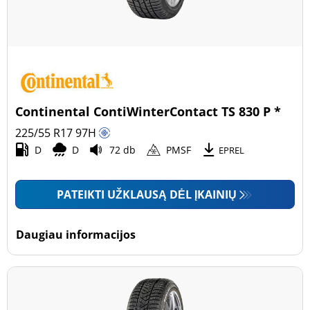
Continental ContiWinterContact TS 830 P *
225/55 R17
97
H
D
D
72 db
PMSF
EPREL
PATEIKTI UŽKLAUSĄ DĖL ĮKAINIŲ
Daugiau informacijos