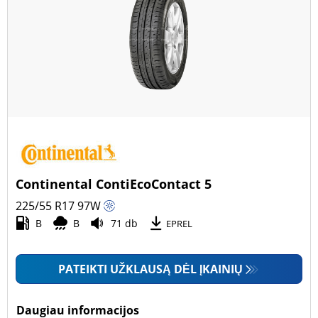
Continental ContiEcoContact 5
225/55 R17
97
W
B
B
71 db
EPREL
PATEIKTI UŽKLAUSĄ DĖL ĮKAINIŲ
Daugiau informacijos