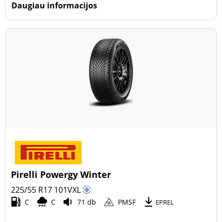
Daugiau informacijos
Pirelli Powergy Winter
225/55 R17
101
V
XL
C
C
71 db
PMSF
EPREL