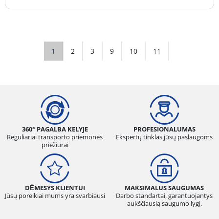
1
2
3
9
10
11
360° PAGALBA KELYJE
PROFESIONALUMAS
Reguliariai transporto priemonės
Ekspertų tinklas jūsų paslaugoms
priežiūrai
DĖMESYS KLIENTUI
MAKSIMALUS SAUGUMAS
Jūsų poreikiai mums yra svarbiausi
Darbo standartai, garantuojantys
aukščiausią saugumo lygį.