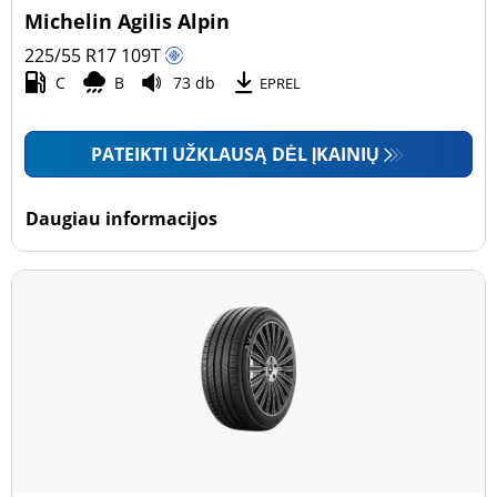
Michelin Agilis Alpin
225/55 R17
109
T
C
B
73 db
EPREL
PATEIKTI UŽKLAUSĄ DĖL ĮKAINIŲ
Daugiau informacijos