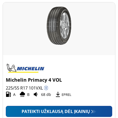
Michelin Primacy 4 VOL
225/55 R17
101
V
XL
A
B
68 db
EPREL
PATEIKTI UŽKLAUSĄ DĖL ĮKAINIŲ