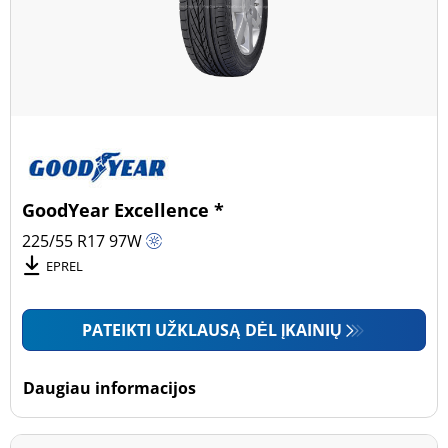
GoodYear Excellence *
225/55 R17
97
W
EPREL
PATEIKTI UŽKLAUSĄ DĖL ĮKAINIŲ
Daugiau informacijos