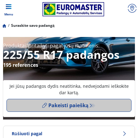
Menu
Suraskite savo padangą
Produktai, pritaikyti pagal jūsų matmenis:
225/55 R17 padangos
195 references
Jei jūsų padangos dydis neatitinka, nedvejodami ieškokite
dar kartą.
Pakeisti paiešką
Rūšiuoti pagal