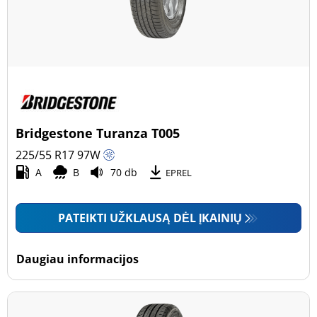
Bridgestone Turanza T005
225/55 R17
97
W
A
B
70 db
EPREL
PATEIKTI UŽKLAUSĄ DĖL ĮKAINIŲ
Daugiau informacijos