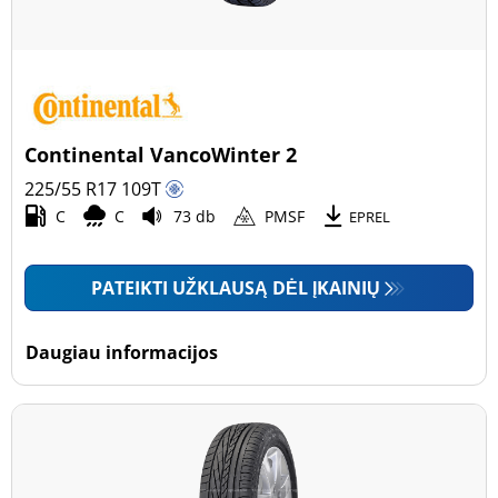
Continental VancoWinter 2
225/55 R17
109
T
C
C
73 db
PMSF
EPREL
PATEIKTI UŽKLAUSĄ DĖL ĮKAINIŲ
Daugiau informacijos