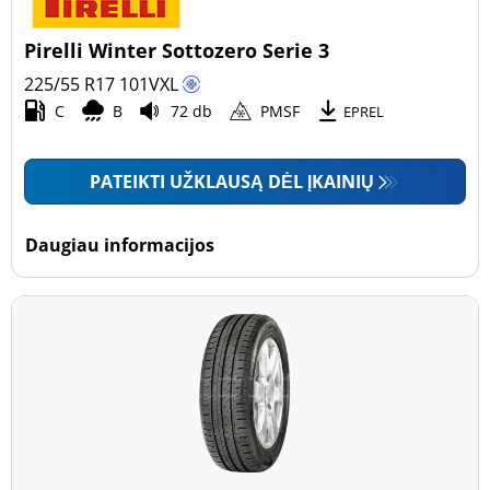
Pirelli Winter Sottozero Serie 3
225/55 R17
101
V
XL
C
B
72 db
PMSF
EPREL
PATEIKTI UŽKLAUSĄ DĖL ĮKAINIŲ
Daugiau informacijos