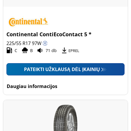
Continental ContiEcoContact 5 *
225/55 R17
97
W
C
B
71 db
EPREL
PATEIKTI UŽKLAUSĄ DĖL ĮKAINIŲ
Daugiau informacijos