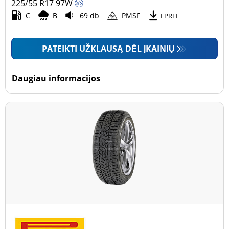
225/55 R17
97
W
C
B
69 db
PMSF
EPREL
PATEIKTI UŽKLAUSĄ DĖL ĮKAINIŲ
Daugiau informacijos