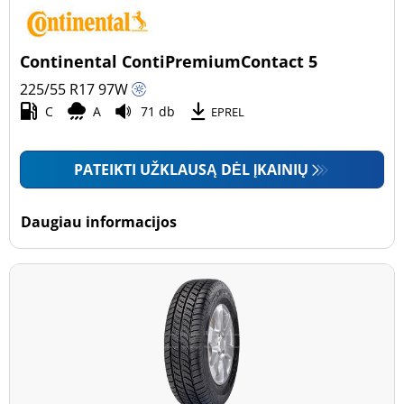
Continental ContiPremiumContact 5
225/55 R17
97
W
C
A
71 db
EPREL
PATEIKTI UŽKLAUSĄ DĖL ĮKAINIŲ
Daugiau informacijos