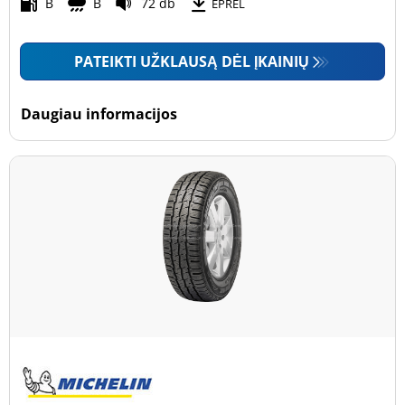
Motociklas (0)
B
B
72 db
EPREL
PATEIKTI UŽKLAUSĄ DĖL ĮKAINIŲ
Padanga sustiprintomis sienelėmis
Padanga sustiprintomis sienelėmis (35)
Daugiau informacijos
Padanga nesustiprintomis sienelėmis (195)
Daugiau parinkčių