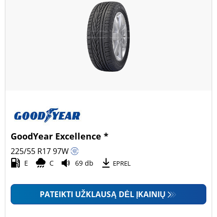
GoodYear Excellence *
225/55 R17
97
W
E
C
69 db
EPREL
PATEIKTI UŽKLAUSĄ DĖL ĮKAINIŲ