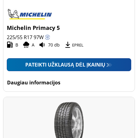
Michelin Primacy 5
225/55 R17
97
W
B
A
70 db
EPREL
PATEIKTI UŽKLAUSĄ DĖL ĮKAINIŲ
Daugiau informacijos