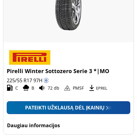
Pirelli Winter Sottozero Serie 3 *|MO
225/55 R17
97
H
C
B
72 db
PMSF
EPREL
PATEIKTI UŽKLAUSĄ DĖL ĮKAINIŲ
Daugiau informacijos