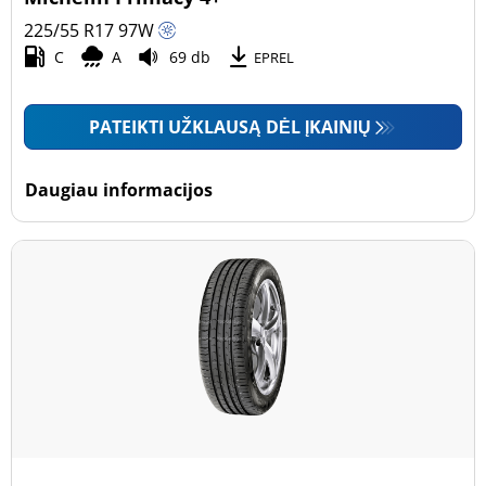
225/55 R17
97
W
C
A
69 db
EPREL
PATEIKTI UŽKLAUSĄ DĖL ĮKAINIŲ
Daugiau informacijos