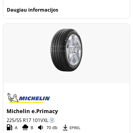
Daugiau informacijos
Michelin e.Primacy
225/55 R17
101
V
XL
A
B
70 db
EPREL