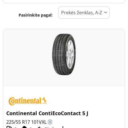
Pasirinkite pagal:
Padangos tipas
Visi tipai (195)
Žiema (57)
Vasara (115)
Visi sezonai (33)
Transporto priemonės tipas
Visi tipai (195)
Lengvasis automobilis (168)
Visureigis (3)
Continental ContiEcoContact 5 J
Mažas sunkvežimis (24)
225/55 R17
101
V
XL