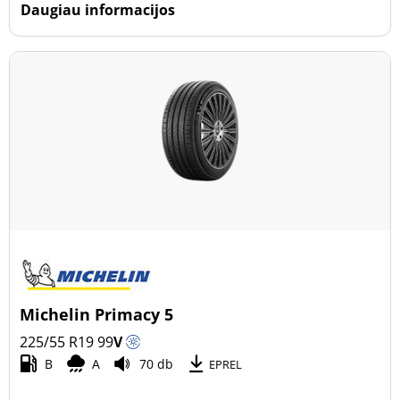
Daugiau informacijos
Michelin Primacy 5
225/55 R19
99
V
B
A
70 db
EPREL