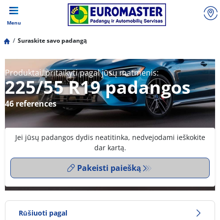
Menu
Suraskite savo padangą
Produktai, pritaikyti pagal jūsų matmenis:
225/55 R19 padangos
46 references
Jei jūsų padangos dydis neatitinka, nedvejodami ieškokite
dar kartą.
Pakeisti paiešką
Rūšiuoti pagal