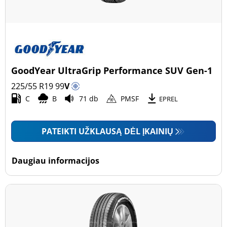
GoodYear UltraGrip Performance SUV Gen-1
225/55 R19
99
V
C
B
71 db
PMSF
EPREL
PATEIKTI UŽKLAUSĄ DĖL ĮKAINIŲ
Daugiau informacijos