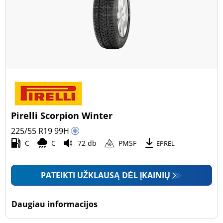
Pirelli Scorpion Winter
225/55 R19
99
H
C
C
72 db
PMSF
EPREL
PATEIKTI UŽKLAUSĄ DĖL ĮKAINIŲ
Daugiau informacijos