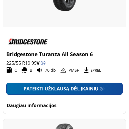
Bridgestone Turanza All Season 6
225/55 R19
99
V
C
B
70 db
PMSF
EPREL
PATEIKTI UŽKLAUSĄ DĖL ĮKAINIŲ
Daugiau informacijos