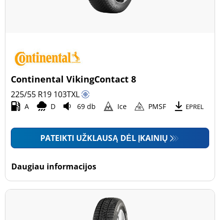
Continental VikingContact 8
225/55 R19
103
T
XL
A
D
69 db
Ice
PMSF
EPREL
PATEIKTI UŽKLAUSĄ DĖL ĮKAINIŲ
Daugiau informacijos