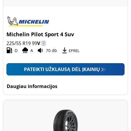
Michelin Pilot Sport 4 Suv
225/55 R19
99
V
D
A
70 db
EPREL
PATEIKTI UŽKLAUSĄ DĖL ĮKAINIŲ
Daugiau informacijos