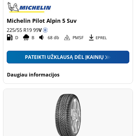
Michelin Pilot Alpin 5 Suv
225/55 R19
99
V
D
B
68 db
PMSF
EPREL
PATEIKTI UŽKLAUSĄ DĖL ĮKAINIŲ
Daugiau informacijos