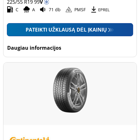
225/55 R19
99
V
C
A
71 db
PMSF
EPREL
PATEIKTI UŽKLAUSĄ DĖL ĮKAINIŲ
Daugiau informacijos