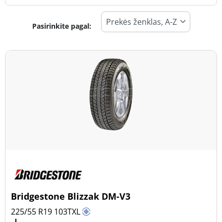
Pasirinkite pagal:
Padangos tipas
Visi tipai (46)
Žiema (18)
Vasara (19)
Visi sezonai (11)
Transporto priemonės tipas
Visi tipai (46)
Lengvasis automobilis (35)
Visureigis (11)
Bridgestone Blizzak DM-V3
Mažas sunkvežimis (0)
225/55 R19
103
T
XL