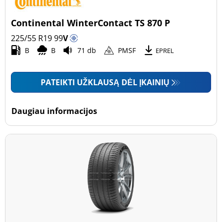
Continental WinterContact TS 870 P
225/55 R19
99
V
B
B
71 db
PMSF
EPREL
PATEIKTI UŽKLAUSĄ DĖL ĮKAINIŲ
Daugiau informacijos