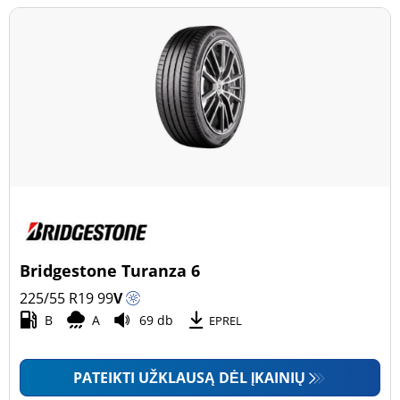
Bridgestone Turanza 6
225/55 R19
99
V
B
A
69 db
EPREL
PATEIKTI UŽKLAUSĄ DĖL ĮKAINIŲ