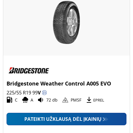
Bridgestone Weather Control A005 EVO
225/55 R19
99
V
C
A
72 db
PMSF
EPREL
PATEIKTI UŽKLAUSĄ DĖL ĮKAINIŲ