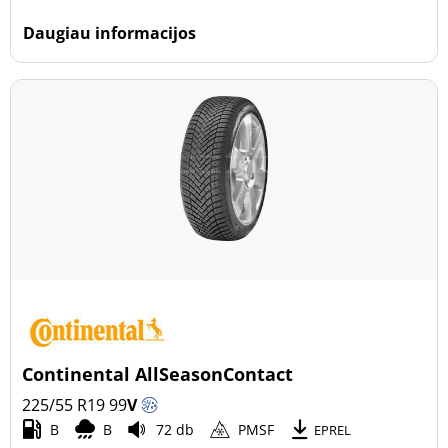
Daugiau informacijos
Continental AllSeasonContact
225/55 R19
99
V
B
B
72 db
PMSF
EPREL