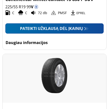
225/55 R19
99
V
C
C
72 db
PMSF
EPREL
PATEIKTI UŽKLAUSĄ DĖL ĮKAINIŲ
Daugiau informacijos