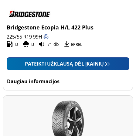
Bridgestone Ecopia H/L 422 Plus
225/55 R19
99
H
B
B
71 db
EPREL
PATEIKTI UŽKLAUSĄ DĖL ĮKAINIŲ
Daugiau informacijos