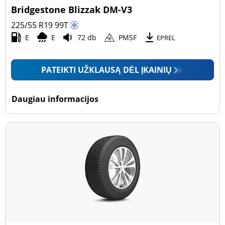
Bridgestone Blizzak DM-V3
225/55 R19
99
T
E
E
72 db
PMSF
EPREL
PATEIKTI UŽKLAUSĄ DĖL ĮKAINIŲ
Daugiau informacijos