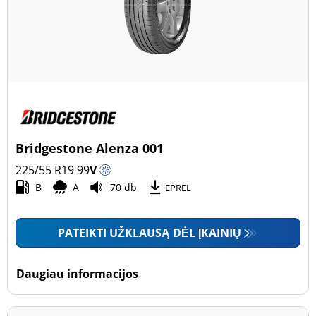
Bridgestone Alenza 001
225/55 R19
99
V
B
A
70 db
EPREL
PATEIKTI UŽKLAUSĄ DĖL ĮKAINIŲ
Daugiau informacijos