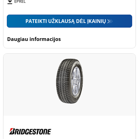
Motociklas (0)
EPREL
PATEIKTI UŽKLAUSĄ DĖL ĮKAINIŲ
Padanga sustiprintomis sienelėmis
Padanga sustiprintomis sienelėmis (1)
Daugiau informacijos
Padanga nesustiprintomis sienelėmis (46)
Daugiau parinkčių