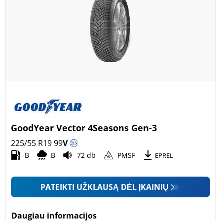
GoodYear Vector 4Seasons Gen-3
225/55 R19
99
V
B
B
72 db
PMSF
EPREL
PATEIKTI UŽKLAUSĄ DĖL ĮKAINIŲ
Daugiau informacijos