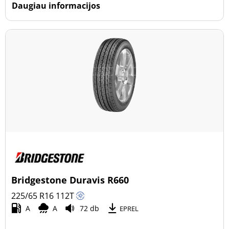
Daugiau informacijos
Bridgestone Duravis R660
225/65 R16
112
T
A
A
72 db
EPREL