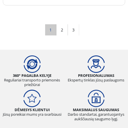
1
2
3
360° PAGALBA KELYJE
PROFESIONALUMAS
Reguliariai transporto priemonės
Ekspertų tinklas jūsų paslaugoms
priežiūrai
DĖMESYS KLIENTUI
MAKSIMALUS SAUGUMAS
Jūsų poreikiai mums yra svarbiausi
Darbo standartai, garantuojantys
aukščiausią saugumo lygį.