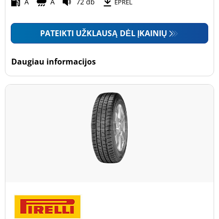
Motociklas (0)
A
A
72 db
EPREL
PATEIKTI UŽKLAUSĄ DĖL ĮKAINIŲ
Padanga sustiprintomis sienelėmis
Padanga sustiprintomis sienelėmis (0)
Daugiau informacijos
Padanga nesustiprintomis sienelėmis (42)
Daugiau parinkčių