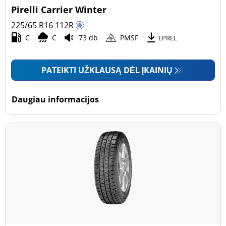
Pirelli Carrier Winter
225/65 R16
112
R
C
C
73 db
PMSF
EPREL
PATEIKTI UŽKLAUSĄ DĖL ĮKAINIŲ
Daugiau informacijos