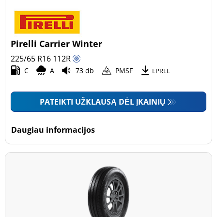
Pirelli Carrier Winter
225/65 R16
112
R
C
A
73 db
PMSF
EPREL
PATEIKTI UŽKLAUSĄ DĖL ĮKAINIŲ
Daugiau informacijos