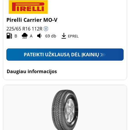
Pirelli Carrier MO-V
225/65 R16
112
R
B
A
69 db
EPREL
PATEIKTI UŽKLAUSĄ DĖL ĮKAINIŲ
Daugiau informacijos