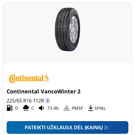
Continental VancoWinter 2
225/65 R16
112
R
D
C
73 db
PMSF
EPREL
PATEIKTI UŽKLAUSĄ DĖL ĮKAINIŲ