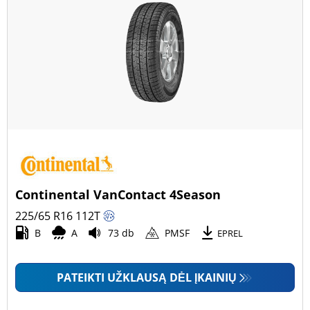
Continental VanContact 4Season
225/65 R16
112
T
B
A
73 db
PMSF
EPREL
PATEIKTI UŽKLAUSĄ DĖL ĮKAINIŲ