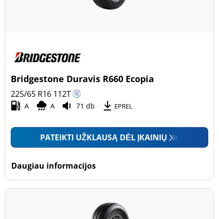
Bridgestone Duravis R660 Ecopia
225/65 R16
112
T
A
A
71 db
EPREL
PATEIKTI UŽKLAUSĄ DĖL ĮKAINIŲ
Daugiau informacijos