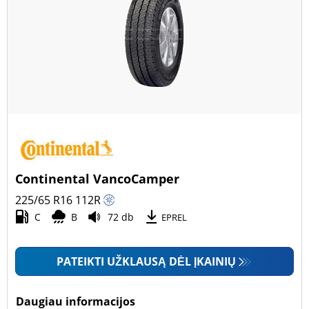
Continental VancoCamper
225/65 R16
112
R
C
B
72 db
EPREL
PATEIKTI UŽKLAUSĄ DĖL ĮKAINIŲ
Daugiau informacijos