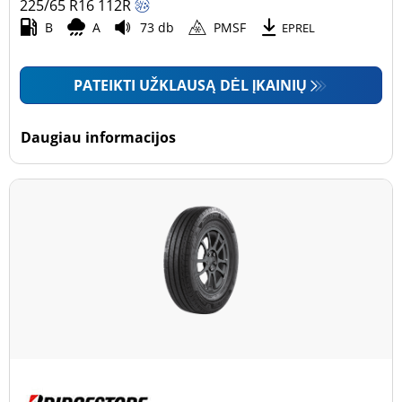
225/65 R16
112
R
B
A
73 db
PMSF
EPREL
PATEIKTI UŽKLAUSĄ DĖL ĮKAINIŲ
Daugiau informacijos