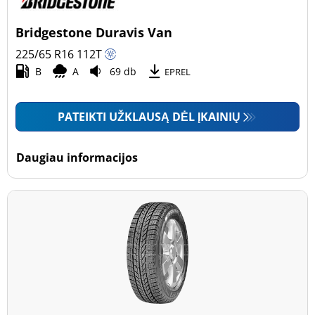
Bridgestone Duravis Van
225/65 R16
112
T
B
A
69 db
EPREL
PATEIKTI UŽKLAUSĄ DĖL ĮKAINIŲ
Daugiau informacijos