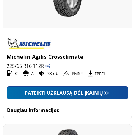
Michelin Agilis Crossclimate
225/65 R16
112
R
C
A
73 db
PMSF
EPREL
PATEIKTI UŽKLAUSĄ DĖL ĮKAINIŲ
Daugiau informacijos