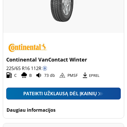
Continental VanContact Winter
225/65 R16
112
R
C
B
73 db
PMSF
EPREL
PATEIKTI UŽKLAUSĄ DĖL ĮKAINIŲ
Daugiau informacijos