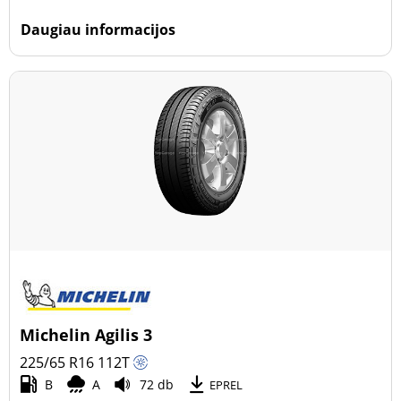
Daugiau informacijos
Michelin Agilis 3
225/65 R16
112
T
B
A
72 db
EPREL