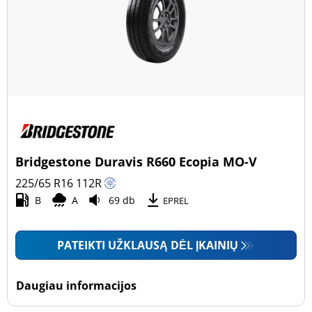
Bridgestone Duravis R660 Ecopia MO-V
225/65 R16
112
R
B
A
69 db
EPREL
PATEIKTI UŽKLAUSĄ DĖL ĮKAINIŲ
Daugiau informacijos