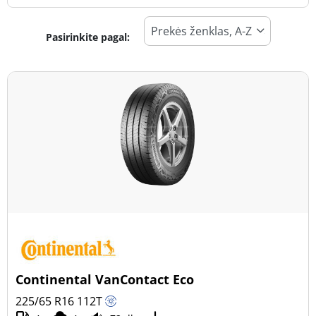
Pasirinkite pagal:
Padangos tipas
Visi tipai (42)
Žiema (12)
Vasara (19)
Visi sezonai (11)
Transporto priemonės tipas
Visi tipai (42)
Lengvasis automobilis (0)
Visureigis (0)
Continental VanContact Eco
Mažas sunkvežimis (42)
225/65 R16
112
T