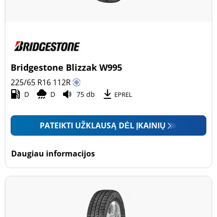
Bridgestone Blizzak W995
225/65 R16
112
R
D
D
75 db
EPREL
PATEIKTI UŽKLAUSĄ DĖL ĮKAINIŲ
Daugiau informacijos