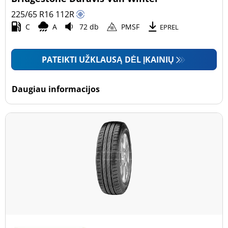
225/65 R16
112
R
C
A
72 db
PMSF
EPREL
PATEIKTI UŽKLAUSĄ DĖL ĮKAINIŲ
Daugiau informacijos