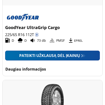
GoodYear UltraGrip Cargo
225/65 R16
112
T
D
D
73 db
PMSF
EPREL
PATEIKTI UŽKLAUSĄ DĖL ĮKAINIŲ
Daugiau informacijos