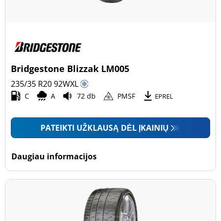
Bridgestone Blizzak LM005
235/35 R20
92
W
XL
C
A
72 db
PMSF
EPREL
PATEIKTI UŽKLAUSĄ DĖL ĮKAINIŲ
Daugiau informacijos