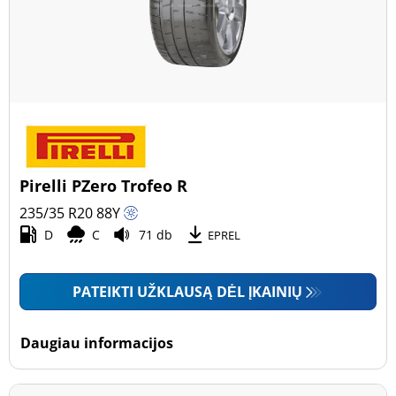
Pirelli PZero Trofeo R
235/35 R20
88
Y
D
C
71 db
EPREL
PATEIKTI UŽKLAUSĄ DĖL ĮKAINIŲ
Daugiau informacijos