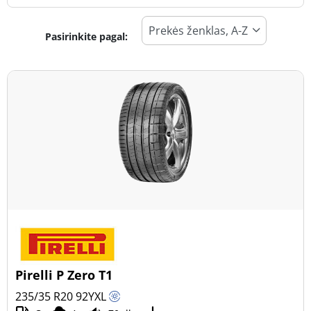
Pasirinkite pagal:
Padangos tipas
Visi tipai (28)
Žiema (10)
Vasara (18)
Visi sezonai (0)
Transporto priemonės tipas
Visi tipai (28)
Lengvasis automobilis (28)
Visureigis (0)
Pirelli P Zero T1
Mažas sunkvežimis (0)
235/35 R20
92
Y
XL