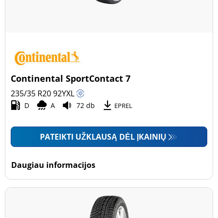
Continental SportContact 7
235/35 R20
92
Y
XL
D
A
72 db
EPREL
PATEIKTI UŽKLAUSĄ DĖL ĮKAINIŲ
Daugiau informacijos