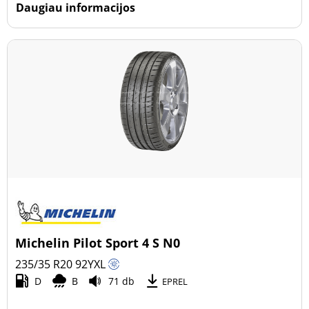
Daugiau informacijos
Michelin Pilot Sport 4 S N0
235/35 R20
92
Y
XL
D
B
71 db
EPREL