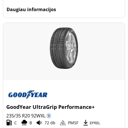
Daugiau informacijos
GoodYear UltraGrip Performance+
235/35 R20
92
W
XL
C
B
72 db
PMSF
EPREL