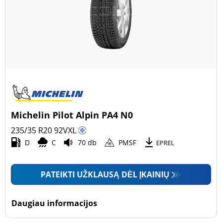
Michelin Pilot Alpin PA4 N0
235/35 R20
92
V
XL
D
C
70 db
PMSF
EPREL
PATEIKTI UŽKLAUSĄ DĖL ĮKAINIŲ
Daugiau informacijos