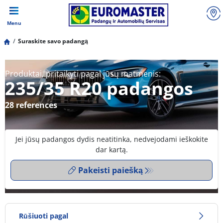
Menu
Suraskite savo padangą
Produktai, pritaikyti pagal jūsų matmenis:
235/35 R20 padangos
28 references
Jei jūsų padangos dydis neatitinka, nedvejodami ieškokite
dar kartą.
Pakeisti paiešką
Rūšiuoti pagal