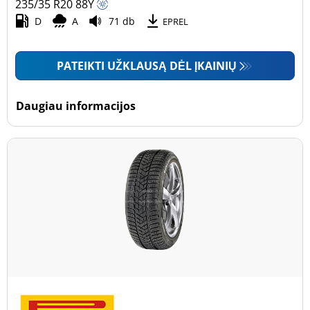
235/35 R20
88
Y
D
A
71 db
EPREL
PATEIKTI UŽKLAUSĄ DĖL ĮKAINIŲ
Daugiau informacijos