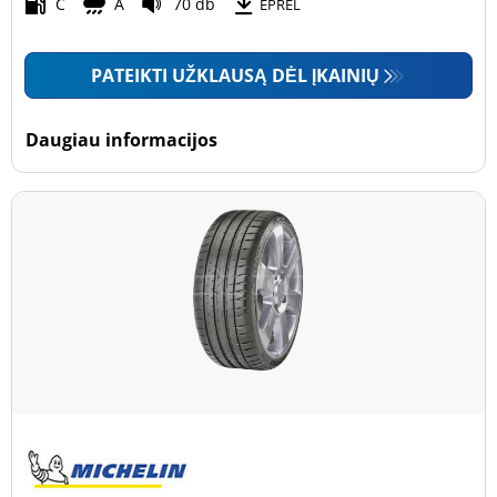
Motociklas (0)
C
A
70 db
EPREL
PATEIKTI UŽKLAUSĄ DĖL ĮKAINIŲ
Padanga sustiprintomis sienelėmis
Padanga sustiprintomis sienelėmis (0)
Daugiau informacijos
Padanga nesustiprintomis sienelėmis (28)
Daugiau parinkčių