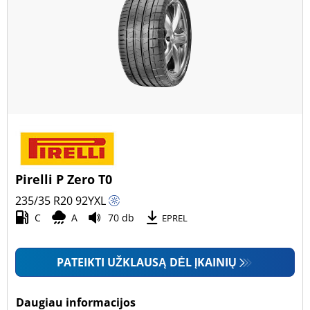
Pirelli P Zero T0
235/35 R20
92
Y
XL
C
A
70 db
EPREL
PATEIKTI UŽKLAUSĄ DĖL ĮKAINIŲ
Daugiau informacijos