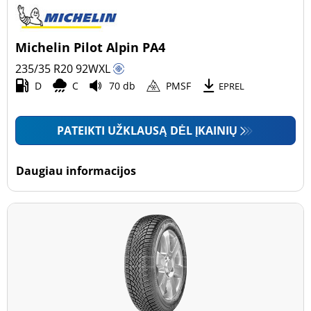
Michelin Pilot Alpin PA4
235/35 R20
92
W
XL
D
C
70 db
PMSF
EPREL
PATEIKTI UŽKLAUSĄ DĖL ĮKAINIŲ
Daugiau informacijos