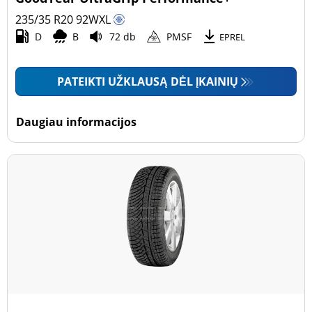
235/35 R20
92
W
XL
D
B
72 db
PMSF
EPREL
PATEIKTI UŽKLAUSĄ DĖL ĮKAINIŲ
Daugiau informacijos