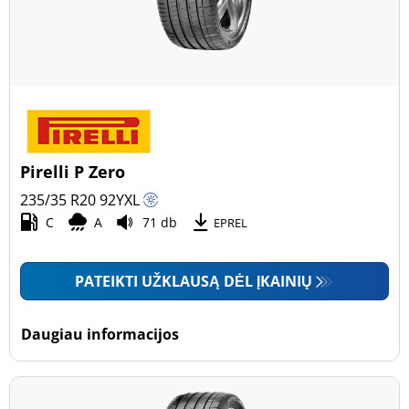
Pirelli P Zero
235/35 R20
92
Y
XL
C
A
71 db
EPREL
PATEIKTI UŽKLAUSĄ DĖL ĮKAINIŲ
Daugiau informacijos