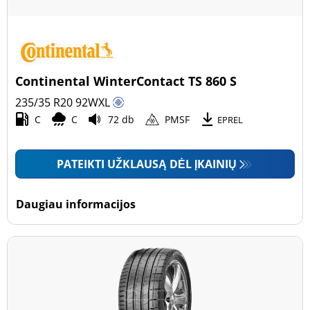
Continental WinterContact TS 860 S
235/35 R20
92
W
XL
C
C
72 db
PMSF
EPREL
PATEIKTI UŽKLAUSĄ DĖL ĮKAINIŲ
Daugiau informacijos