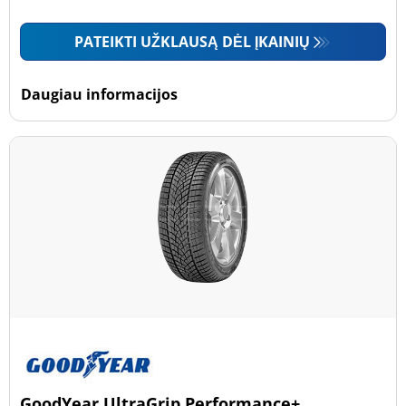
PATEIKTI UŽKLAUSĄ DĖL ĮKAINIŲ
Daugiau informacijos
GoodYear UltraGrip Performance+