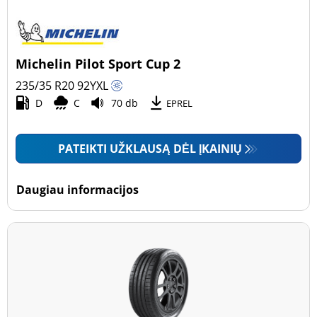
Michelin Pilot Sport Cup 2
235/35 R20
92
Y
XL
D
C
70 db
EPREL
PATEIKTI UŽKLAUSĄ DĖL ĮKAINIŲ
Daugiau informacijos