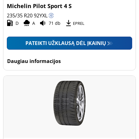
Michelin Pilot Sport 4 S
235/35 R20
92
Y
XL
D
A
71 db
EPREL
PATEIKTI UŽKLAUSĄ DĖL ĮKAINIŲ
Daugiau informacijos