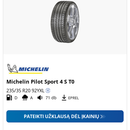
Michelin Pilot Sport 4 S T0
235/35 R20
92
Y
XL
D
A
71 db
EPREL
PATEIKTI UŽKLAUSĄ DĖL ĮKAINIŲ