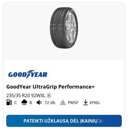
GoodYear UltraGrip Performance+
235/35 R20
92
W
XL
C
B
72 db
PMSF
EPREL
PATEIKTI UŽKLAUSĄ DĖL ĮKAINIŲ