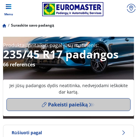
Menu
Suraskite savo padangą
Produktai, pritaikyti pagal jūsų matmenis:
235/45 R17 padangos
66 references
Jei jūsų padangos dydis neatitinka, nedvejodami ieškokite
dar kartą.
Pakeisti paiešką
Rūšiuoti pagal