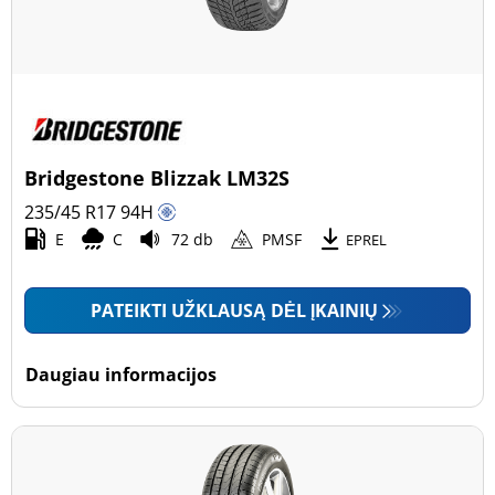
Bridgestone Blizzak LM32S
235/45 R17
94
H
E
C
72 db
PMSF
EPREL
PATEIKTI UŽKLAUSĄ DĖL ĮKAINIŲ
Daugiau informacijos