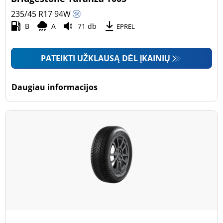
235/45 R17
94
W
B
A
71 db
EPREL
PATEIKTI UŽKLAUSĄ DĖL ĮKAINIŲ
Daugiau informacijos