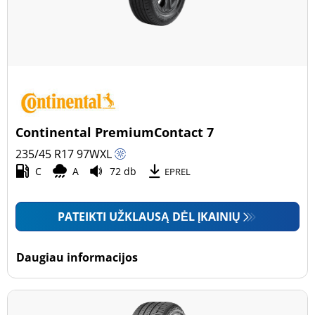
Continental PremiumContact 7
235/45 R17
97
W
XL
C
A
72 db
EPREL
PATEIKTI UŽKLAUSĄ DĖL ĮKAINIŲ
Daugiau informacijos