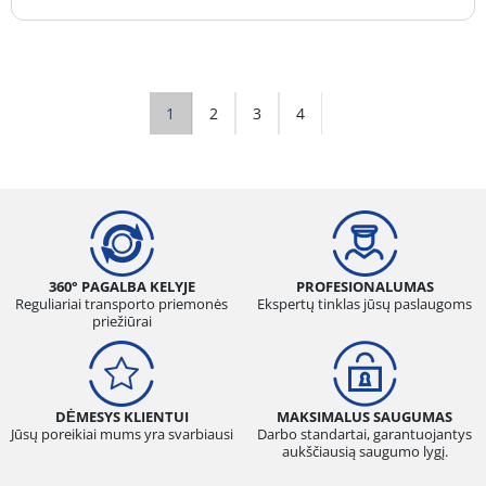
1
2
3
4
360° PAGALBA KELYJE
PROFESIONALUMAS
Reguliariai transporto priemonės
Ekspertų tinklas jūsų paslaugoms
priežiūrai
DĖMESYS KLIENTUI
MAKSIMALUS SAUGUMAS
Jūsų poreikiai mums yra svarbiausi
Darbo standartai, garantuojantys
aukščiausią saugumo lygį.