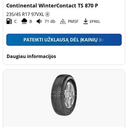
Continental WinterContact TS 870 P
235/45 R17
97
V
XL
C
B
71 db
PMSF
EPREL
PATEIKTI UŽKLAUSĄ DĖL ĮKAINIŲ
Daugiau informacijos