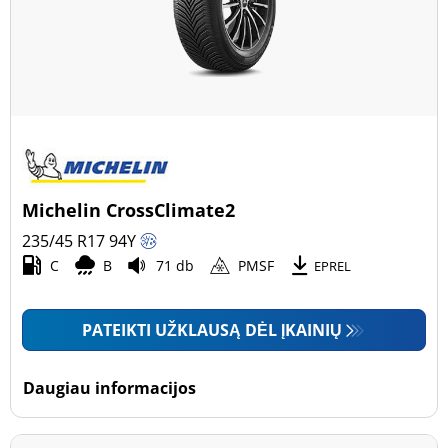
Michelin CrossClimate2
235/45 R17
94
Y
C
B
71 db
PMSF
EPREL
PATEIKTI UŽKLAUSĄ DĖL ĮKAINIŲ
Daugiau informacijos