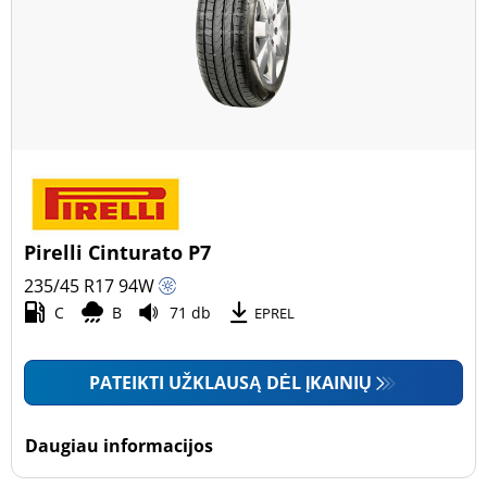
Pirelli Cinturato P7
235/45 R17
94
W
C
B
71 db
EPREL
PATEIKTI UŽKLAUSĄ DĖL ĮKAINIŲ
Daugiau informacijos