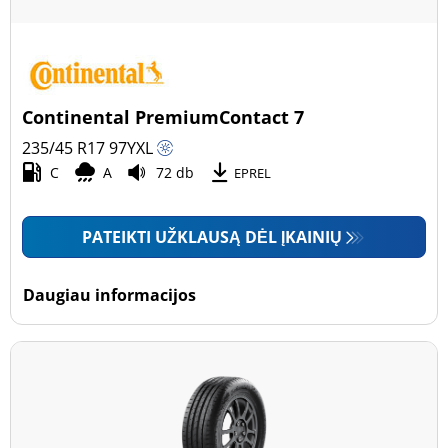
Continental PremiumContact 7
235/45 R17
97
Y
XL
C
A
72 db
EPREL
PATEIKTI UŽKLAUSĄ DĖL ĮKAINIŲ
Daugiau informacijos