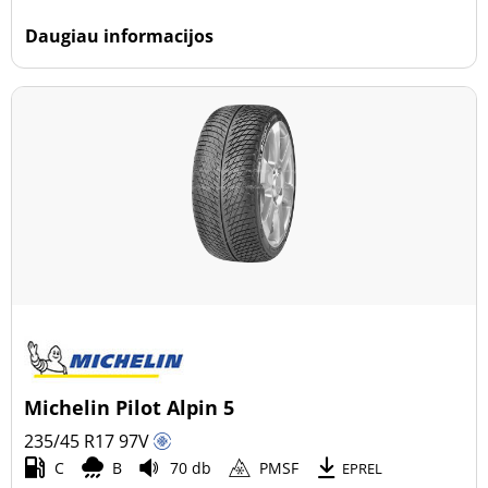
Daugiau informacijos
Michelin Pilot Alpin 5
235/45 R17
97
V
C
B
70 db
PMSF
EPREL