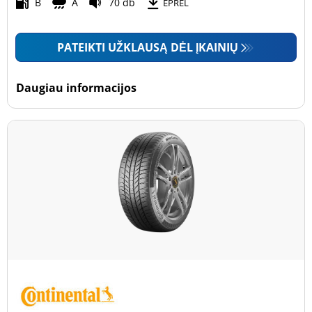
Motociklas (0)
B
A
70 db
EPREL
PATEIKTI UŽKLAUSĄ DĖL ĮKAINIŲ
Padanga sustiprintomis sienelėmis
Padanga sustiprintomis sienelėmis (5)
Daugiau informacijos
Padanga nesustiprintomis sienelėmis (66)
Daugiau parinkčių