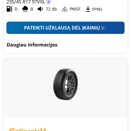
235/45 R17
97
V
XL
D
B
72 db
PMSF
EPREL
PATEIKTI UŽKLAUSĄ DĖL ĮKAINIŲ
Daugiau informacijos