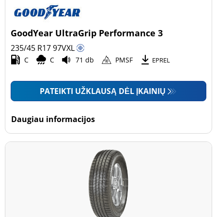
GoodYear UltraGrip Performance 3
235/45 R17
97
V
XL
C
C
71 db
PMSF
EPREL
PATEIKTI UŽKLAUSĄ DĖL ĮKAINIŲ
Daugiau informacijos