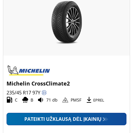
Michelin CrossClimate2
235/45 R17
97
Y
C
B
71 db
PMSF
EPREL
PATEIKTI UŽKLAUSĄ DĖL ĮKAINIŲ