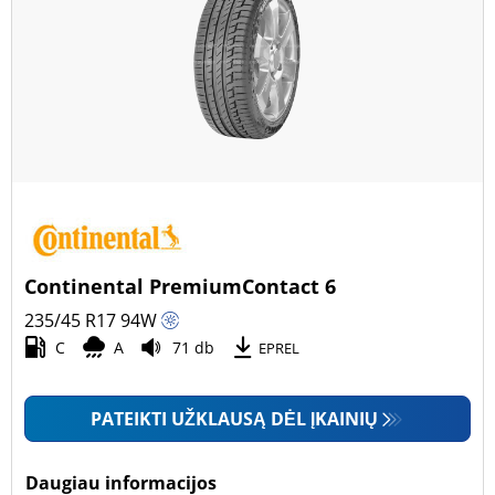
Continental PremiumContact 6
235/45 R17
94
W
C
A
71 db
EPREL
PATEIKTI UŽKLAUSĄ DĖL ĮKAINIŲ
Daugiau informacijos