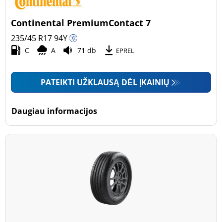
Continental PremiumContact 7
235/45 R17
94
Y
C
A
71 db
EPREL
PATEIKTI UŽKLAUSĄ DĖL ĮKAINIŲ
Daugiau informacijos