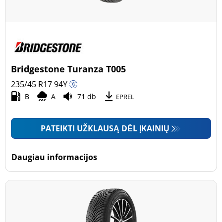
Bridgestone Turanza T005
235/45 R17
94
Y
B
A
71 db
EPREL
PATEIKTI UŽKLAUSĄ DĖL ĮKAINIŲ
Daugiau informacijos