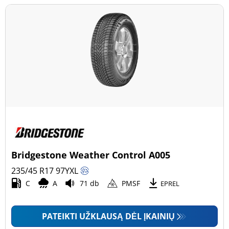
Bridgestone Weather Control A005
235/45 R17
97
Y
XL
C
A
71 db
PMSF
EPREL
PATEIKTI UŽKLAUSĄ DĖL ĮKAINIŲ