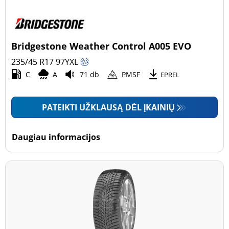
Bridgestone Weather Control A005 EVO
235/45 R17
97
Y
XL
C
A
71 db
PMSF
EPREL
PATEIKTI UŽKLAUSĄ DĖL ĮKAINIŲ
Daugiau informacijos