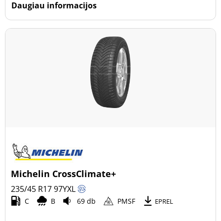
Daugiau informacijos
Michelin CrossClimate+
235/45 R17
97
Y
XL
C
B
69 db
PMSF
EPREL