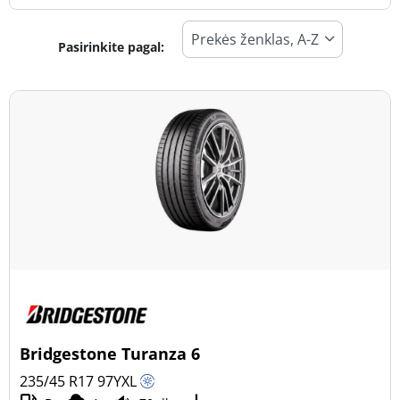
Pasirinkite pagal:
Padangos tipas
Visi tipai (66)
Žiema (21)
Vasara (39)
Visi sezonai (12)
Transporto priemonės tipas
Visi tipai (66)
Lengvasis automobilis (66)
Visureigis (0)
Bridgestone Turanza 6
Mažas sunkvežimis (0)
235/45 R17
97
Y
XL