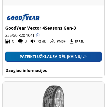
GoodYear Vector 4Seasons Gen-3
235/50 R20
104
T
C
B
72 db
PMSF
EPREL
PATEIKTI UŽKLAUSĄ DĖL ĮKAINIŲ
Daugiau informacijos