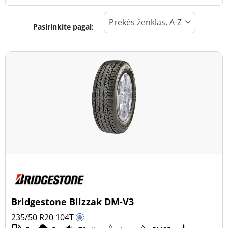
Pasirinkite pagal:
Padangos tipas
Visi tipai (52)
Žiema (16)
Vasara (26)
Visi sezonai (10)
Transporto priemonės tipas
Visi tipai (52)
Lengvasis automobilis (35)
Visureigis (17)
Bridgestone Blizzak DM-V3
Mažas sunkvežimis (0)
235/50 R20
104
T