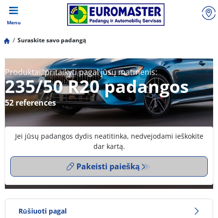
Menu
Suraskite savo padangą
Produktai, pritaikyti pagal jūsų matmenis:
235/50 R20 padangos
52 references
Jei jūsų padangos dydis neatitinka, nedvejodami ieškokite
dar kartą.
Pakeisti paiešką
Rūšiuoti pagal