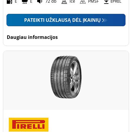
Motociklas (0)
E
E
72 db
Ice
PMSF
EPREL
PATEIKTI UŽKLAUSĄ DĖL ĮKAINIŲ
Padanga sustiprintomis sienelėmis
Padanga sustiprintomis sienelėmis (3)
Daugiau informacijos
Padanga nesustiprintomis sienelėmis (52)
Daugiau parinkčių