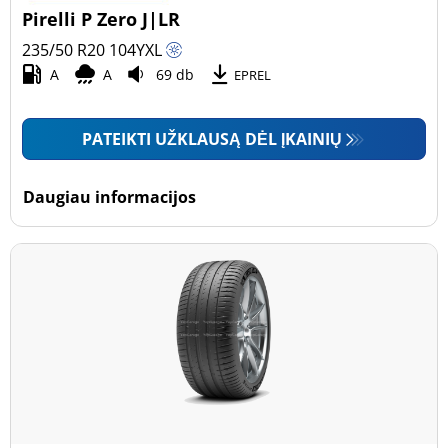
Pirelli P Zero J|LR
235/50 R20
104
Y
XL
A
A
69 db
EPREL
PATEIKTI UŽKLAUSĄ DĖL ĮKAINIŲ
Daugiau informacijos