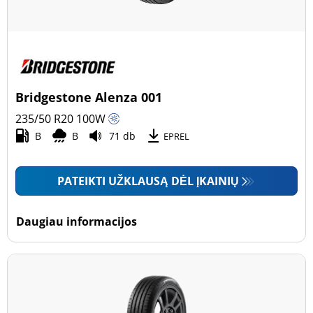
Bridgestone Alenza 001
235/50 R20
100
W
B
B
71 db
EPREL
PATEIKTI UŽKLAUSĄ DĖL ĮKAINIŲ
Daugiau informacijos