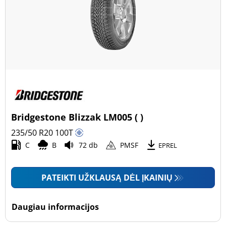
Bridgestone Blizzak LM005 ( )
235/50 R20
100
T
C
B
72 db
PMSF
EPREL
PATEIKTI UŽKLAUSĄ DĖL ĮKAINIŲ
Daugiau informacijos