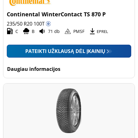
Continental WinterContact TS 870 P
235/50 R20
100
T
C
B
71 db
PMSF
EPREL
PATEIKTI UŽKLAUSĄ DĖL ĮKAINIŲ
Daugiau informacijos