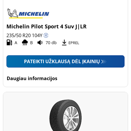
Michelin Pilot Sport 4 Suv J|LR
235/50 R20
104
Y
A
B
70 db
EPREL
PATEIKTI UŽKLAUSĄ DĖL ĮKAINIŲ
Daugiau informacijos