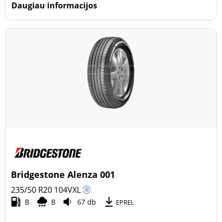
Daugiau informacijos
Bridgestone Alenza 001
235/50 R20
104
V
XL
B
B
67 db
EPREL