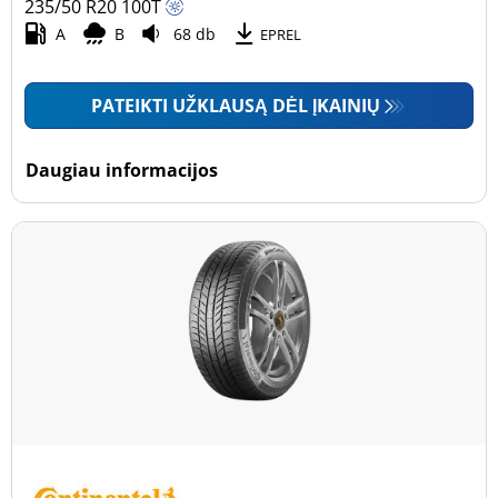
235/50 R20
100
T
A
B
68 db
EPREL
PATEIKTI UŽKLAUSĄ DĖL ĮKAINIŲ
Daugiau informacijos