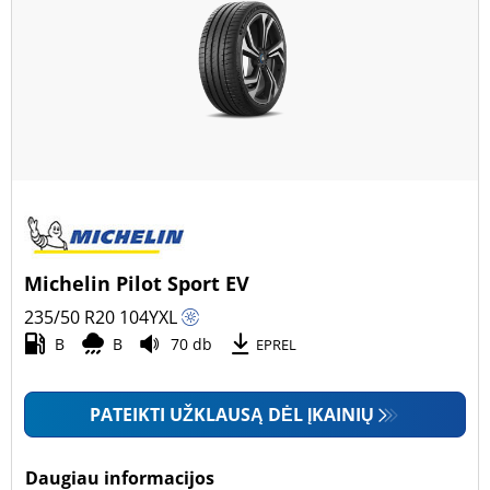
Michelin Pilot Sport EV
235/50 R20
104
Y
XL
B
B
70 db
EPREL
PATEIKTI UŽKLAUSĄ DĖL ĮKAINIŲ
Daugiau informacijos