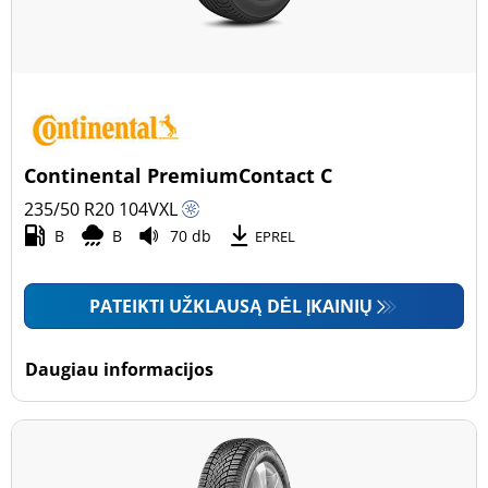
Continental PremiumContact C
235/50 R20
104
V
XL
B
B
70 db
EPREL
PATEIKTI UŽKLAUSĄ DĖL ĮKAINIŲ
Daugiau informacijos