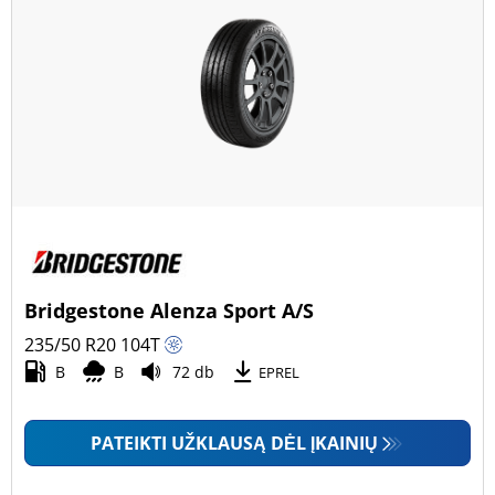
Bridgestone Alenza Sport A/S
235/50 R20
104
T
B
B
72 db
EPREL
PATEIKTI UŽKLAUSĄ DĖL ĮKAINIŲ