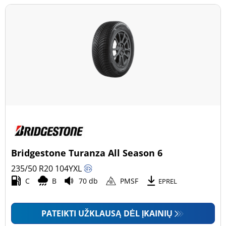
Bridgestone Turanza All Season 6
235/50 R20
104
Y
XL
C
B
70 db
PMSF
EPREL
PATEIKTI UŽKLAUSĄ DĖL ĮKAINIŲ