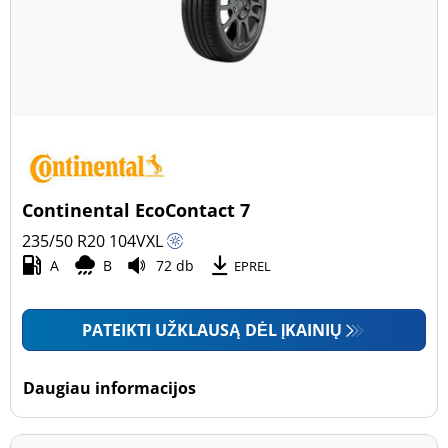
Continental EcoContact 7
235/50 R20
104
V
XL
A
B
72 db
EPREL
PATEIKTI UŽKLAUSĄ DĖL ĮKAINIŲ
Daugiau informacijos