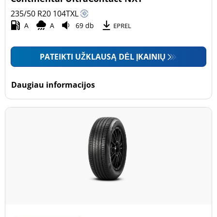
235/50 R20
104
T
XL
A
A
69 db
EPREL
PATEIKTI UŽKLAUSĄ DĖL ĮKAINIŲ
Daugiau informacijos