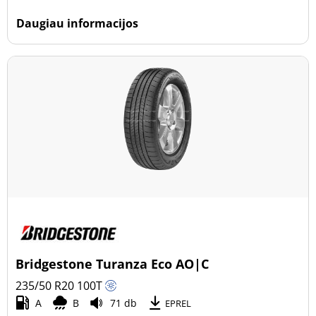
Daugiau informacijos
Bridgestone Turanza Eco AO|C
235/50 R20
100
T
A
B
71 db
EPREL