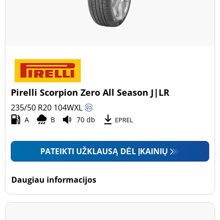
Pirelli Scorpion Zero All Season J|LR
235/50 R20
104
W
XL
A
B
70 db
EPREL
PATEIKTI UŽKLAUSĄ DĖL ĮKAINIŲ
Daugiau informacijos