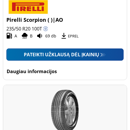
Pirelli Scorpion ( )|AO
235/50 R20
100
T
A
B
69 db
EPREL
PATEIKTI UŽKLAUSĄ DĖL ĮKAINIŲ
Daugiau informacijos