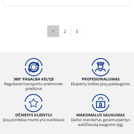
1
2
3
360° PAGALBA KELYJE
PROFESIONALUMAS
Reguliariai transporto priemonės
Ekspertų tinklas jūsų paslaugoms
priežiūrai
DĖMESYS KLIENTUI
MAKSIMALUS SAUGUMAS
Jūsų poreikiai mums yra svarbiausi
Darbo standartai, garantuojantys
aukščiausią saugumo lygį.