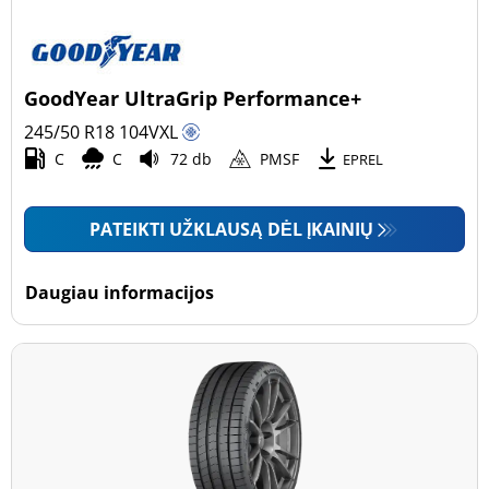
GoodYear UltraGrip Performance+
245/50 R18
104
V
XL
C
C
72 db
PMSF
EPREL
PATEIKTI UŽKLAUSĄ DĖL ĮKAINIŲ
Daugiau informacijos