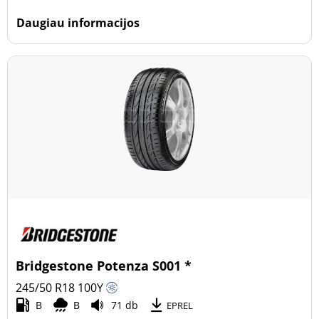
Daugiau informacijos
Bridgestone Potenza S001 *
245/50 R18
100
Y
B
B
71 db
EPREL