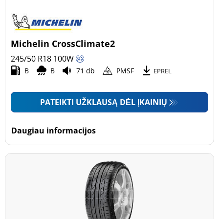
Michelin CrossClimate2
245/50 R18
100
W
B
B
71 db
PMSF
EPREL
PATEIKTI UŽKLAUSĄ DĖL ĮKAINIŲ
Daugiau informacijos