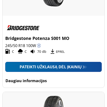
Bridgestone Potenza S001 MO
245/50 R18
100
W
C
C
70 db
EPREL
PATEIKTI UŽKLAUSĄ DĖL ĮKAINIŲ
Daugiau informacijos