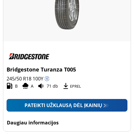
Bridgestone Turanza T005
245/50 R18
100
Y
B
A
71 db
EPREL
PATEIKTI UŽKLAUSĄ DĖL ĮKAINIŲ
Daugiau informacijos