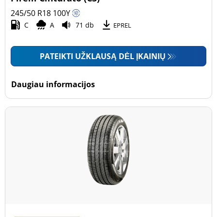
245/50 R18
100
Y
C
A
71 db
EPREL
PATEIKTI UŽKLAUSĄ DĖL ĮKAINIŲ
Daugiau informacijos