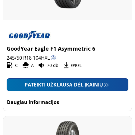
GoodYear Eagle F1 Asymmetric 6
245/50 R18
104
H
XL
C
A
70 db
EPREL
PATEIKTI UŽKLAUSĄ DĖL ĮKAINIŲ
Daugiau informacijos