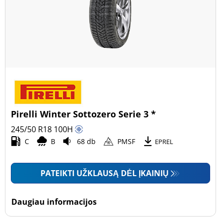
Pirelli Winter Sottozero Serie 3 *
245/50 R18
100
H
C
B
68 db
PMSF
EPREL
PATEIKTI UŽKLAUSĄ DĖL ĮKAINIŲ
Daugiau informacijos