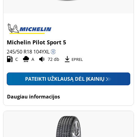
Michelin Pilot Sport 5
245/50 R18
104
Y
XL
C
A
72 db
EPREL
PATEIKTI UŽKLAUSĄ DĖL ĮKAINIŲ
Daugiau informacijos