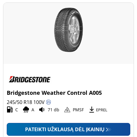
Bridgestone Weather Control A005
245/50 R18
100
V
C
A
71 db
PMSF
EPREL
PATEIKTI UŽKLAUSĄ DĖL ĮKAINIŲ