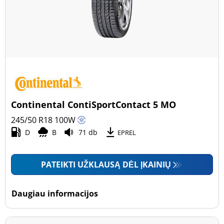
Continental ContiSportContact 5 MO
245/50 R18
100
W
D
B
71 db
EPREL
PATEIKTI UŽKLAUSĄ DĖL ĮKAINIŲ
Daugiau informacijos