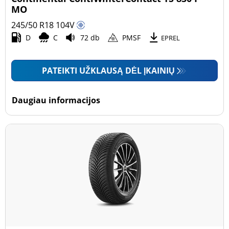
MO
245/50 R18
104
V
D
C
72 db
PMSF
EPREL
PATEIKTI UŽKLAUSĄ DĖL ĮKAINIŲ
Daugiau informacijos