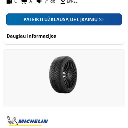
Motociklas (0)
C
A
71 db
EPREL
PATEIKTI UŽKLAUSĄ DĖL ĮKAINIŲ
Padanga sustiprintomis sienelėmis
Padanga sustiprintomis sienelėmis (26)
Daugiau informacijos
Padanga nesustiprintomis sienelėmis (35)
Daugiau parinkčių