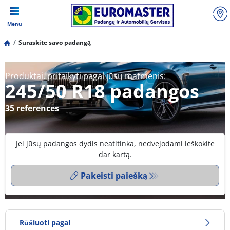
Menu
Suraskite savo padangą
Produktai, pritaikyti pagal jūsų matmenis:
245/50 R18 padangos
35 references
Jei jūsų padangos dydis neatitinka, nedvejodami ieškokite
dar kartą.
Pakeisti paiešką
Rūšiuoti pagal