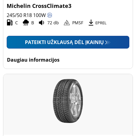
Michelin CrossClimate3
245/50 R18
100
W
C
B
72 db
PMSF
EPREL
PATEIKTI UŽKLAUSĄ DĖL ĮKAINIŲ
Daugiau informacijos