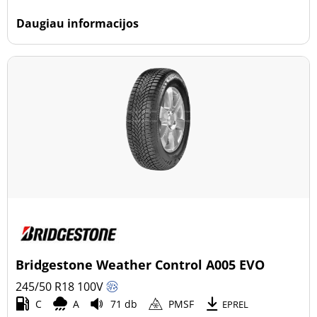
Daugiau informacijos
Bridgestone Weather Control A005 EVO
245/50 R18
100
V
C
A
71 db
PMSF
EPREL