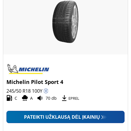
Michelin Pilot Sport 4
245/50 R18
100
Y
C
A
70 db
EPREL
PATEIKTI UŽKLAUSĄ DĖL ĮKAINIŲ