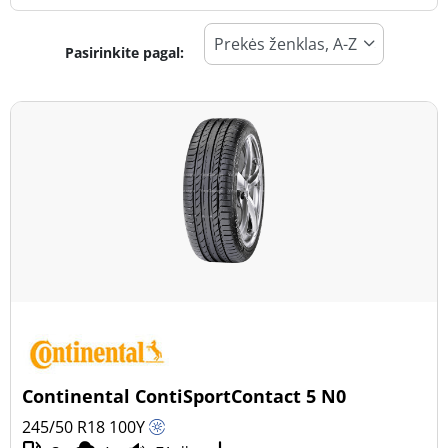
Pasirinkite pagal:
Padangos tipas
Visi tipai (35)
Žiema (9)
Vasara (22)
Visi sezonai (6)
Transporto priemonės tipas
Visi tipai (35)
Lengvasis automobilis (34)
Visureigis (0)
Continental ContiSportContact 5 N0
Mažas sunkvežimis (1)
245/50 R18
100
Y