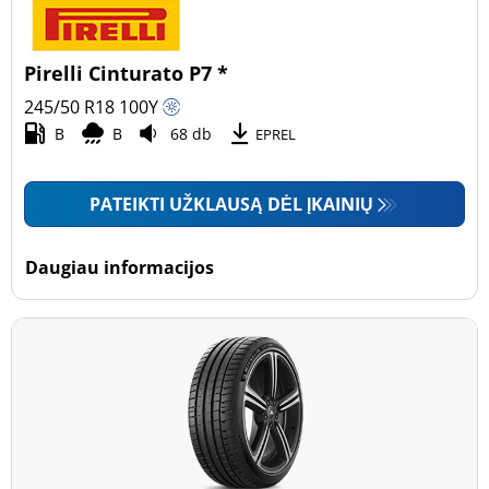
Pirelli Cinturato P7 *
245/50 R18
100
Y
B
B
68 db
EPREL
PATEIKTI UŽKLAUSĄ DĖL ĮKAINIŲ
Daugiau informacijos