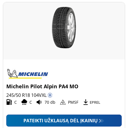
Michelin Pilot Alpin PA4 MO
245/50 R18
104
V
XL
C
C
70 db
PMSF
EPREL
PATEIKTI UŽKLAUSĄ DĖL ĮKAINIŲ