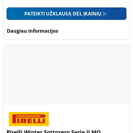
PATEIKTI UŽKLAUSĄ DĖL ĮKAINIŲ
Daugiau informacijos
Pirelli Winter Sottozero Serie II MO