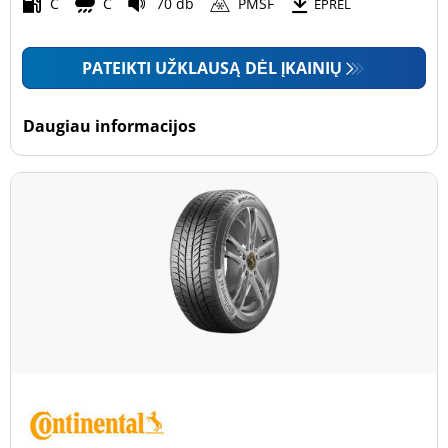
Motociklas (0)
C
C
70 db
PMSF
EPREL
PATEIKTI UŽKLAUSĄ DĖL ĮKAINIŲ
Padanga sustiprintomis sienelėmis
Padanga sustiprintomis sienelėmis (9)
Daugiau informacijos
Padanga nesustiprintomis sienelėmis (12)
Daugiau parinkčių