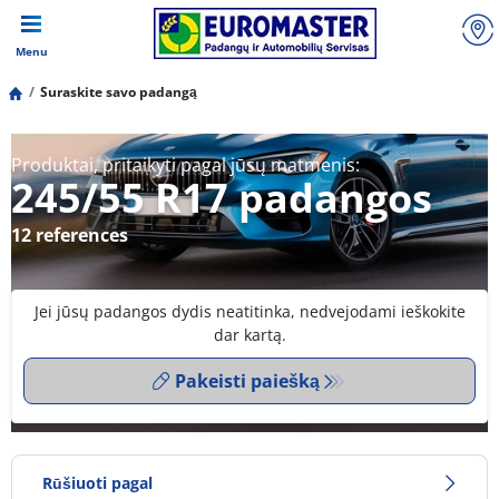
Menu
Suraskite savo padangą
Produktai, pritaikyti pagal jūsų matmenis:
245/55 R17 padangos
12 references
Jei jūsų padangos dydis neatitinka, nedvejodami ieškokite
dar kartą.
Pakeisti paiešką
Rūšiuoti pagal