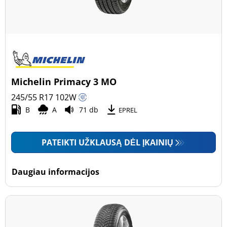
Michelin Primacy 3 MO
245/55 R17
102
W
B
A
71 db
EPREL
PATEIKTI UŽKLAUSĄ DĖL ĮKAINIŲ
Daugiau informacijos