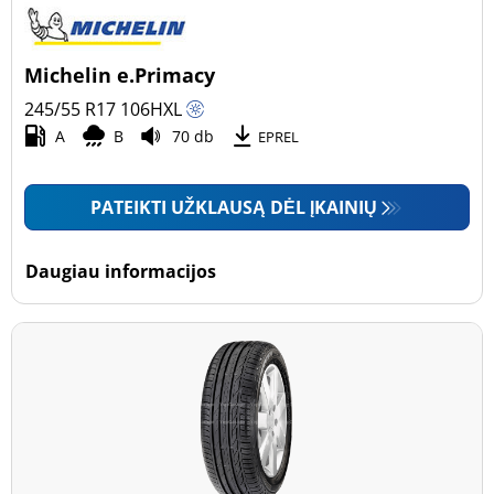
Michelin e.Primacy
245/55 R17
106
H
XL
A
B
70 db
EPREL
PATEIKTI UŽKLAUSĄ DĖL ĮKAINIŲ
Daugiau informacijos