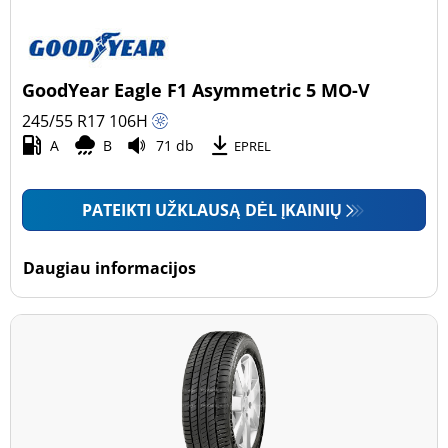
GoodYear Eagle F1 Asymmetric 5 MO-V
245/55 R17
106
H
A
B
71 db
EPREL
PATEIKTI UŽKLAUSĄ DĖL ĮKAINIŲ
Daugiau informacijos