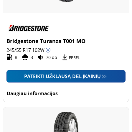
Bridgestone Turanza T001 MO
245/55 R17
102
W
B
B
70 db
EPREL
PATEIKTI UŽKLAUSĄ DĖL ĮKAINIŲ
Daugiau informacijos