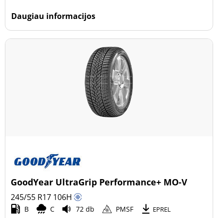
Daugiau informacijos
GoodYear UltraGrip Performance+ MO-V
245/55 R17
106
H
B
C
72 db
PMSF
EPREL