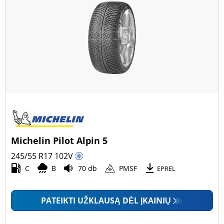
Michelin Pilot Alpin 5
245/55 R17
102
V
C
B
70 db
PMSF
EPREL
PATEIKTI UŽKLAUSĄ DĖL ĮKAINIŲ