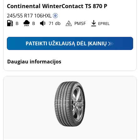
Continental WinterContact TS 870 P
245/55 R17
106
H
XL
B
B
71 db
PMSF
EPREL
PATEIKTI UŽKLAUSĄ DĖL ĮKAINIŲ
Daugiau informacijos