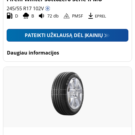
245/55 R17
102
V
D
B
72 db
PMSF
EPREL
PATEIKTI UŽKLAUSĄ DĖL ĮKAINIŲ
Daugiau informacijos