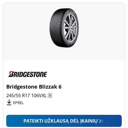
Bridgestone Blizzak 6
245/55 R17
106
V
XL
EPREL
PATEIKTI UŽKLAUSĄ DĖL ĮKAINIŲ