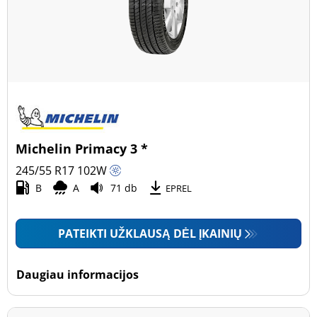
Michelin Primacy 3 *
245/55 R17
102
W
B
A
71 db
EPREL
PATEIKTI UŽKLAUSĄ DĖL ĮKAINIŲ
Daugiau informacijos