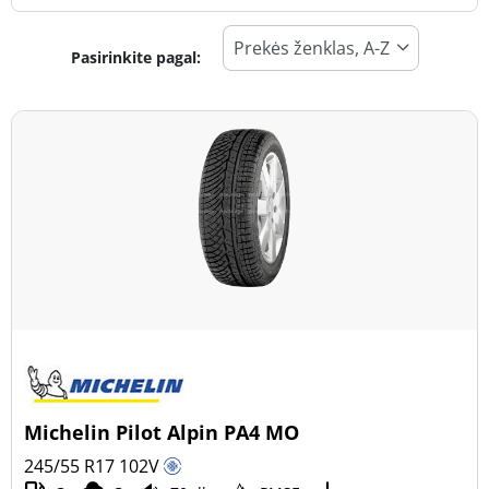
Pasirinkite pagal:
Padangos tipas
Visi tipai (12)
Žiema (6)
Vasara (5)
Visi sezonai (1)
Transporto priemonės tipas
Visi tipai (12)
Lengvasis automobilis (12)
Visureigis (0)
Michelin Pilot Alpin PA4 MO
Mažas sunkvežimis (0)
245/55 R17
102
V