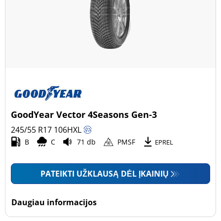
GoodYear Vector 4Seasons Gen-3
245/55 R17
106
H
XL
B
C
71 db
PMSF
EPREL
PATEIKTI UŽKLAUSĄ DĖL ĮKAINIŲ
Daugiau informacijos