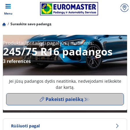
Menu
Suraskite savo padangą
Produktai, pritaikyti pagal jūsų matmenis:
245/75 R16 padangos
3 references
Jei jūsų padangos dydis neatitinka, nedvejodami ieškokite
dar kartą.
Pakeisti paiešką
Rūšiuoti pagal