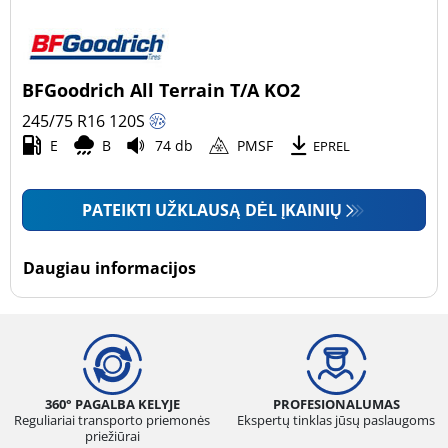
BFGoodrich All Terrain T/A KO2
245/75 R16
120
S
E
B
74 db
PMSF
EPREL
PATEIKTI UŽKLAUSĄ DĖL ĮKAINIŲ
Daugiau informacijos
360° PAGALBA KELYJE
PROFESIONALUMAS
Reguliariai transporto priemonės
Ekspertų tinklas jūsų paslaugoms
priežiūrai