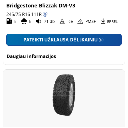
Bridgestone Blizzak DM-V3
245/75 R16
111
R
E
E
71 db
Ice
PMSF
EPREL
PATEIKTI UŽKLAUSĄ DĖL ĮKAINIŲ
Daugiau informacijos