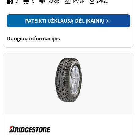
Motociklas (0)
D
C
73 db
PMSF
EPREL
PATEIKTI UŽKLAUSĄ DĖL ĮKAINIŲ
Padanga sustiprintomis sienelėmis
Padanga sustiprintomis sienelėmis (0)
Daugiau informacijos
Padanga nesustiprintomis sienelėmis (3)
Daugiau parinkčių