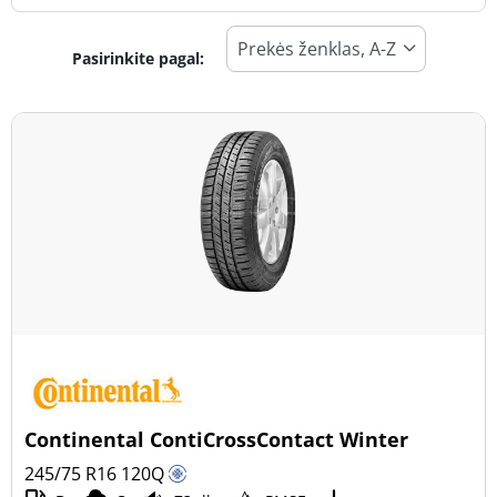
Pasirinkite pagal:
Padangos tipas
Visi tipai (3)
Žiema (2)
Vasara (0)
Visi sezonai (1)
Transporto priemonės tipas
Visi tipai (3)
Lengvasis automobilis (0)
Visureigis (3)
Continental ContiCrossContact Winter
Mažas sunkvežimis (0)
245/75 R16
120
Q