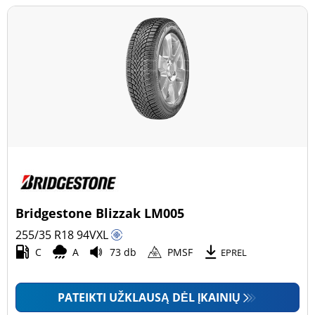
Bridgestone Blizzak LM005
255/35 R18
94
V
XL
C
A
73 db
PMSF
EPREL
PATEIKTI UŽKLAUSĄ DĖL ĮKAINIŲ