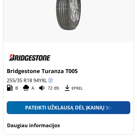
Bridgestone Turanza T005
255/35 R18
94
Y
XL
B
A
72 db
EPREL
PATEIKTI UŽKLAUSĄ DĖL ĮKAINIŲ
Daugiau informacijos