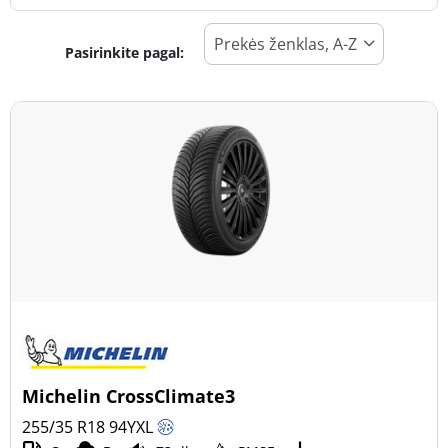
Pasirinkite pagal:
Padangos tipas
Visi tipai (36)
Žiema (10)
Vasara (22)
Visi sezonai (8)
Transporto priemonės tipas
Visi tipai (36)
Lengvasis automobilis (36)
Visureigis (0)
Michelin CrossClimate3
Mažas sunkvežimis (0)
255/35 R18
94
Y
XL