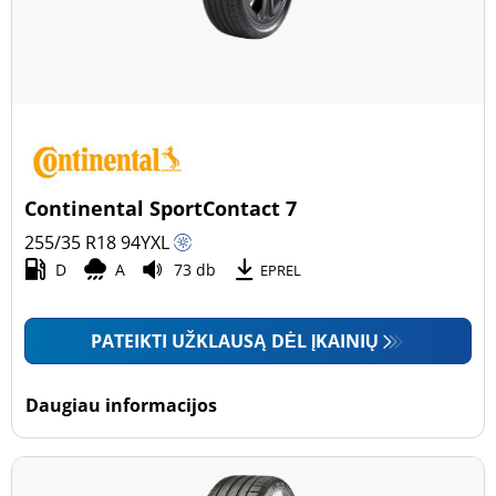
Continental SportContact 7
255/35 R18
94
Y
XL
D
A
73 db
EPREL
PATEIKTI UŽKLAUSĄ DĖL ĮKAINIŲ
Daugiau informacijos