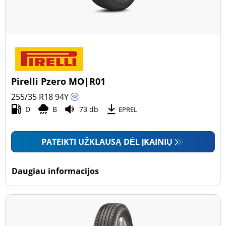
Pirelli Pzero MO|R01
255/35 R18
94
Y
D
B
73 db
EPREL
PATEIKTI UŽKLAUSĄ DĖL ĮKAINIŲ
Daugiau informacijos