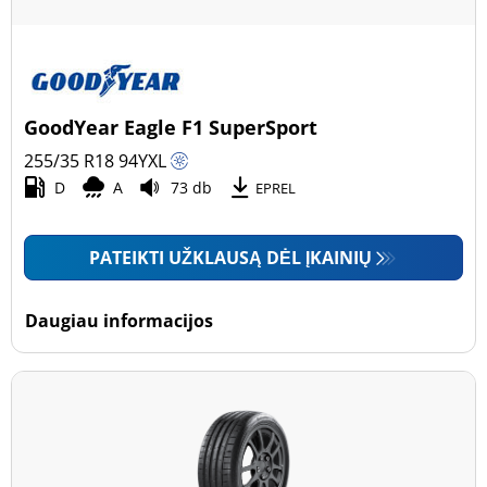
GoodYear Eagle F1 SuperSport
255/35 R18
94
Y
XL
D
A
73 db
EPREL
PATEIKTI UŽKLAUSĄ DĖL ĮKAINIŲ
Daugiau informacijos