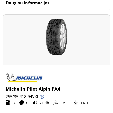
Daugiau informacijos
Michelin Pilot Alpin PA4
255/35 R18
94
V
XL
D
C
71 db
PMSF
EPREL