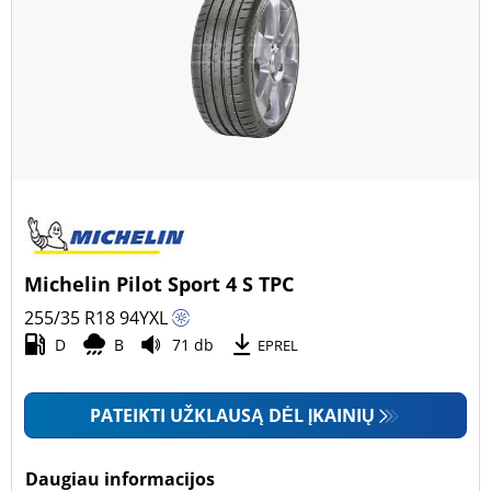
Michelin Pilot Sport 4 S TPC
255/35 R18
94
Y
XL
D
B
71 db
EPREL
PATEIKTI UŽKLAUSĄ DĖL ĮKAINIŲ
Daugiau informacijos