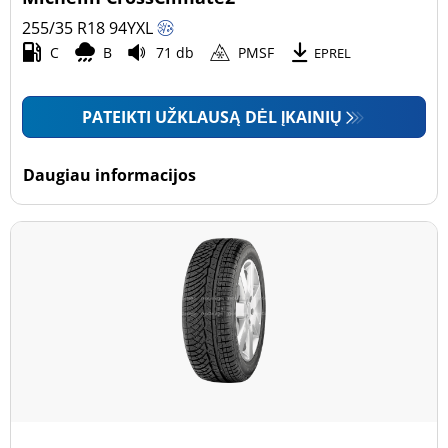
255/35 R18
94
Y
XL
C
B
71 db
PMSF
EPREL
PATEIKTI UŽKLAUSĄ DĖL ĮKAINIŲ
Daugiau informacijos