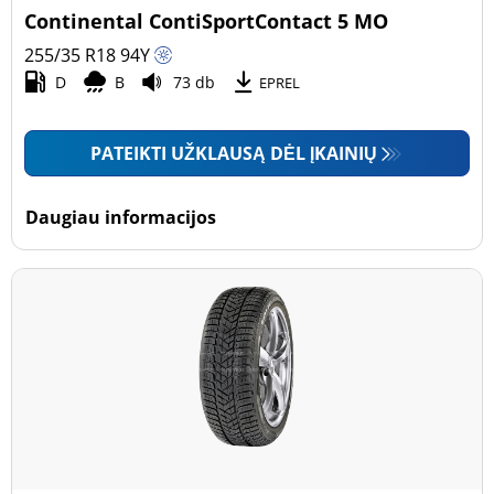
Continental ContiSportContact 5 MO
255/35 R18
94
Y
D
B
73 db
EPREL
PATEIKTI UŽKLAUSĄ DĖL ĮKAINIŲ
Daugiau informacijos