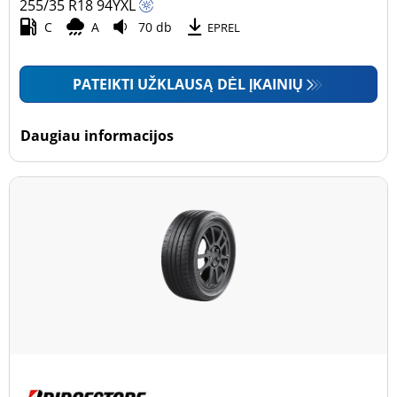
255/35 R18
94
Y
XL
C
A
70 db
EPREL
PATEIKTI UŽKLAUSĄ DĖL ĮKAINIŲ
Daugiau informacijos