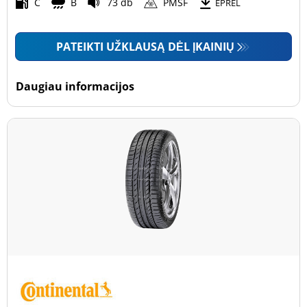
Motociklas (0)
C
B
73 db
PMSF
EPREL
PATEIKTI UŽKLAUSĄ DĖL ĮKAINIŲ
Padanga sustiprintomis sienelėmis
Padanga sustiprintomis sienelėmis (9)
Daugiau informacijos
Padanga nesustiprintomis sienelėmis (36)
Daugiau parinkčių