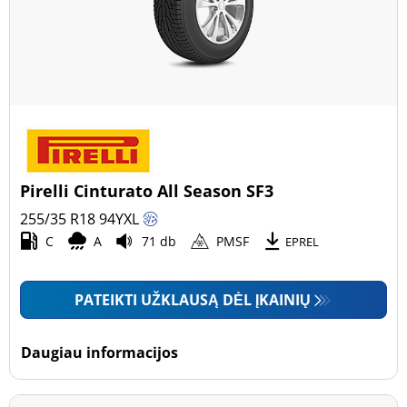
Pirelli Cinturato All Season SF3
255/35 R18
94
Y
XL
C
A
71 db
PMSF
EPREL
PATEIKTI UŽKLAUSĄ DĖL ĮKAINIŲ
Daugiau informacijos