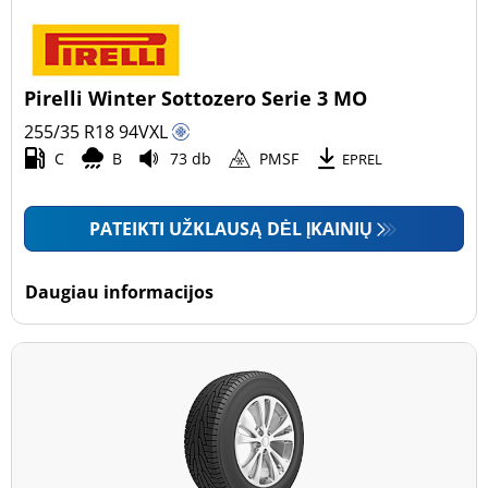
Pirelli Winter Sottozero Serie 3 MO
255/35 R18
94
V
XL
C
B
73 db
PMSF
EPREL
PATEIKTI UŽKLAUSĄ DĖL ĮKAINIŲ
Daugiau informacijos