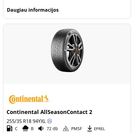
Daugiau informacijos
Continental AllSeasonContact 2
255/35 R18
94
Y
XL
C
B
72 db
PMSF
EPREL