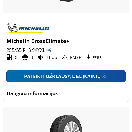
Michelin CrossClimate+
255/35 R18
94
Y
XL
C
B
71 db
PMSF
EPREL
PATEIKTI UŽKLAUSĄ DĖL ĮKAINIŲ
Daugiau informacijos