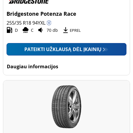
Bridgestone Potenza Race
255/35 R18
94
Y
XL
D
C
70 db
EPREL
PATEIKTI UŽKLAUSĄ DĖL ĮKAINIŲ
Daugiau informacijos