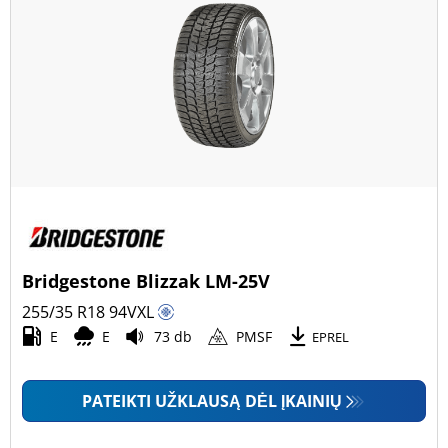
Bridgestone Blizzak LM-25V
255/35 R18
94
V
XL
E
E
73 db
PMSF
EPREL
PATEIKTI UŽKLAUSĄ DĖL ĮKAINIŲ