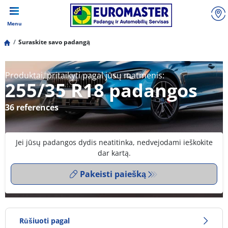
Menu
Suraskite savo padangą
Produktai, pritaikyti pagal jūsų matmenis:
255/35 R18 padangos
36 references
Jei jūsų padangos dydis neatitinka, nedvejodami ieškokite
dar kartą.
Pakeisti paiešką
Rūšiuoti pagal