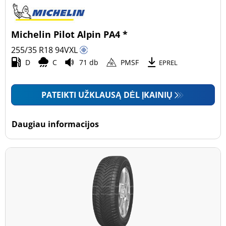
Michelin Pilot Alpin PA4 *
255/35 R18
94
V
XL
D
C
71 db
PMSF
EPREL
PATEIKTI UŽKLAUSĄ DĖL ĮKAINIŲ
Daugiau informacijos