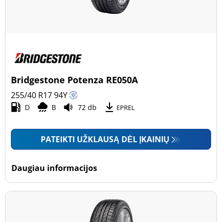
Bridgestone Potenza RE050A
255/40 R17
94
Y
D
B
72 db
EPREL
PATEIKTI UŽKLAUSĄ DĖL ĮKAINIŲ
Daugiau informacijos