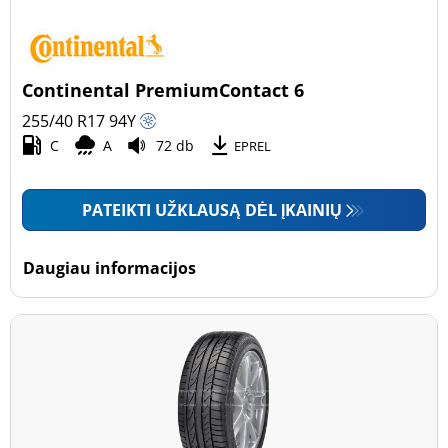
Continental PremiumContact 6
255/40 R17
94
Y
C
A
72 db
EPREL
PATEIKTI UŽKLAUSĄ DĖL ĮKAINIŲ
Daugiau informacijos