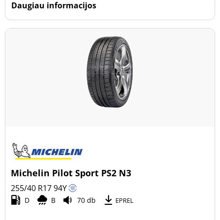
Daugiau informacijos
Michelin Pilot Sport PS2 N3
255/40 R17
94
Y
D
B
70 db
EPREL