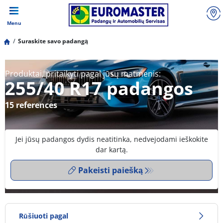
Menu
Suraskite savo padangą
Produktai, pritaikyti pagal jūsų matmenis:
255/40 R17 padangos
15 references
Jei jūsų padangos dydis neatitinka, nedvejodami ieškokite
dar kartą.
Pakeisti paiešką
Rūšiuoti pagal