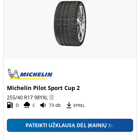
Michelin Pilot Sport Cup 2
255/40 R17
98
Y
XL
D
C
73 db
EPREL
PATEIKTI UŽKLAUSĄ DĖL ĮKAINIŲ