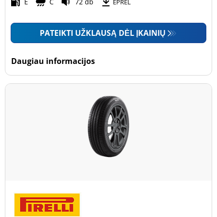
Motociklas (0)
E
C
72 db
EPREL
PATEIKTI UŽKLAUSĄ DĖL ĮKAINIŲ
Padanga sustiprintomis sienelėmis
Padanga sustiprintomis sienelėmis (4)
Daugiau informacijos
Padanga nesustiprintomis sienelėmis (15)
Daugiau parinkčių