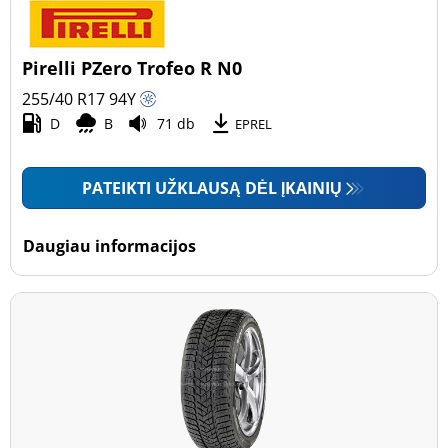
Pirelli PZero Trofeo R N0
255/40 R17
94
Y
D
B
71 db
EPREL
PATEIKTI UŽKLAUSĄ DĖL ĮKAINIŲ
Daugiau informacijos