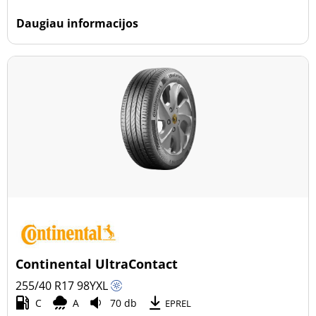
Daugiau informacijos
Continental UltraContact
255/40 R17
98
Y
XL
C
A
70 db
EPREL