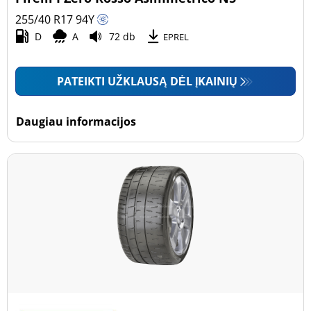
255/40 R17
94
Y
D
A
72 db
EPREL
PATEIKTI UŽKLAUSĄ DĖL ĮKAINIŲ
Daugiau informacijos