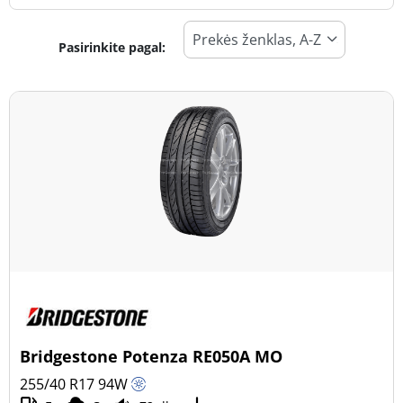
Pasirinkite pagal:
Padangos tipas
Visi tipai (15)
Žiema (2)
Vasara (13)
Visi sezonai (0)
Transporto priemonės tipas
Visi tipai (15)
Lengvasis automobilis (15)
Visureigis (0)
Bridgestone Potenza RE050A MO
Mažas sunkvežimis (0)
255/40 R17
94
W