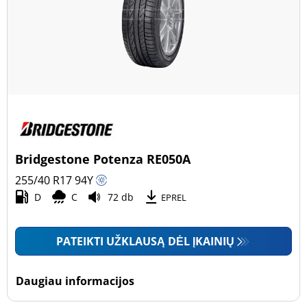
Bridgestone Potenza RE050A
255/40 R17
94
Y
D
C
72 db
EPREL
PATEIKTI UŽKLAUSĄ DĖL ĮKAINIŲ
Daugiau informacijos