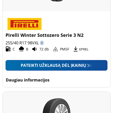
Pirelli Winter Sottozero Serie 3 N2
255/40 R17
98
V
XL
C
B
72 db
PMSF
EPREL
PATEIKTI UŽKLAUSĄ DĖL ĮKAINIŲ
Daugiau informacijos