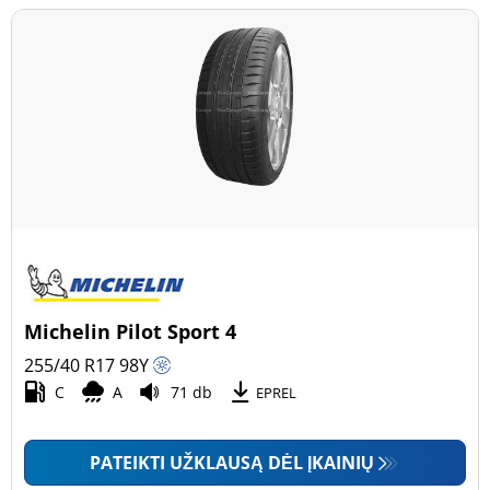
Michelin Pilot Sport 4
255/40 R17
98
Y
C
A
71 db
EPREL
PATEIKTI UŽKLAUSĄ DĖL ĮKAINIŲ