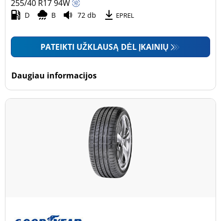
255/40 R17
94
W
D
B
72 db
EPREL
PATEIKTI UŽKLAUSĄ DĖL ĮKAINIŲ
Daugiau informacijos