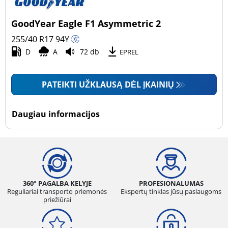
GoodYear Eagle F1 Asymmetric 2
255/40 R17
94
Y
D
A
72 db
EPREL
PATEIKTI UŽKLAUSĄ DĖL ĮKAINIŲ
Daugiau informacijos
360° PAGALBA KELYJE
PROFESIONALUMAS
Reguliariai transporto priemonės
Ekspertų tinklas jūsų paslaugoms
priežiūrai