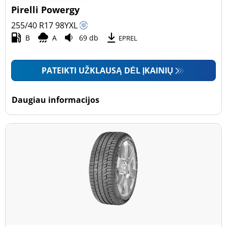
Pirelli Powergy
255/40 R17
98
Y
XL
B
A
69 db
EPREL
PATEIKTI UŽKLAUSĄ DĖL ĮKAINIŲ
Daugiau informacijos