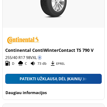
Continental ContiWinterContact TS 790 V
255/40 R17
98
V
XL
D
C
73 db
EPREL
PATEIKTI UŽKLAUSĄ DĖL ĮKAINIŲ
Daugiau informacijos