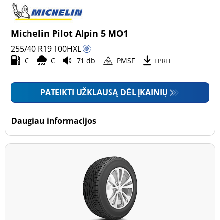
Michelin Pilot Alpin 5 MO1
255/40 R19
100
H
XL
C
C
71 db
PMSF
EPREL
PATEIKTI UŽKLAUSĄ DĖL ĮKAINIŲ
Daugiau informacijos