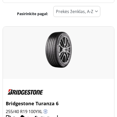
Pasirinkite pagal:
Padangos tipas
Visi tipai (69)
Žiema (21)
Vasara (41)
Visi sezonai (11)
Transporto priemonės tipas
Visi tipai (69)
Lengvasis automobilis (66)
Visureigis (3)
Bridgestone Turanza 6
Mažas sunkvežimis (0)
255/40 R19
100
Y
XL