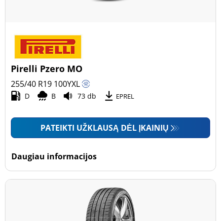
Pirelli Pzero MO
255/40 R19
100
Y
XL
D
B
73 db
EPREL
PATEIKTI UŽKLAUSĄ DĖL ĮKAINIŲ
Daugiau informacijos