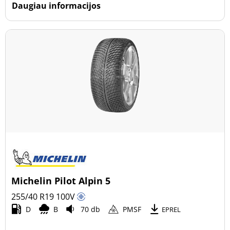
Daugiau informacijos
Michelin Pilot Alpin 5
255/40 R19
100
V
D
B
70 db
PMSF
EPREL