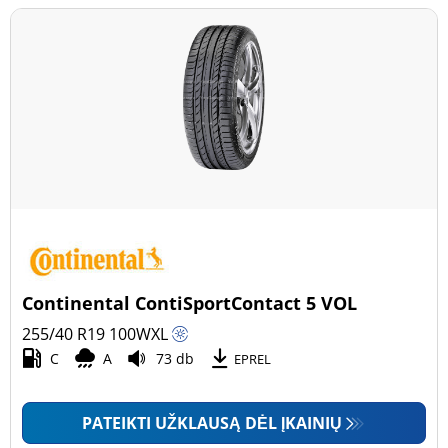
Continental ContiSportContact 5 VOL
255/40 R19
100
W
XL
C
A
73 db
EPREL
PATEIKTI UŽKLAUSĄ DĖL ĮKAINIŲ