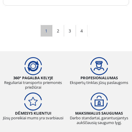
1
2
3
4
360° PAGALBA KELYJE
PROFESIONALUMAS
Reguliariai transporto priemonės
Ekspertų tinklas jūsų paslaugoms
priežiūrai
DĖMESYS KLIENTUI
MAKSIMALUS SAUGUMAS
Jūsų poreikiai mums yra svarbiausi
Darbo standartai, garantuojantys
aukščiausią saugumo lygį.