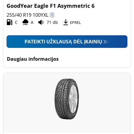
GoodYear Eagle F1 Asymmetric 6
255/40 R19
100
Y
XL
C
A
71 db
EPREL
PATEIKTI UŽKLAUSĄ DĖL ĮKAINIŲ
Daugiau informacijos