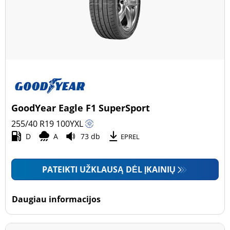
GoodYear Eagle F1 SuperSport
255/40 R19
100
Y
XL
D
A
73 db
EPREL
PATEIKTI UŽKLAUSĄ DĖL ĮKAINIŲ
Daugiau informacijos