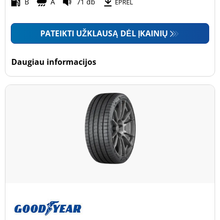
Motociklas (0)
B
A
71 db
EPREL
PATEIKTI UŽKLAUSĄ DĖL ĮKAINIŲ
Padanga sustiprintomis sienelėmis
Padanga sustiprintomis sienelėmis (7)
Daugiau informacijos
Padanga nesustiprintomis sienelėmis (69)
Daugiau parinkčių