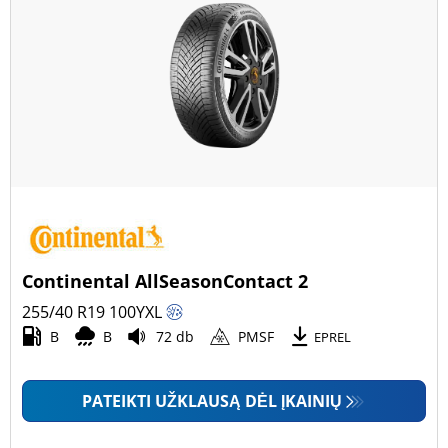
Continental AllSeasonContact 2
255/40 R19
100
Y
XL
B
B
72 db
PMSF
EPREL
PATEIKTI UŽKLAUSĄ DĖL ĮKAINIŲ