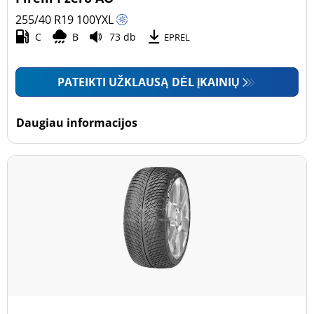
255/40 R19
100
Y
XL
C
B
73 db
EPREL
PATEIKTI UŽKLAUSĄ DĖL ĮKAINIŲ
Daugiau informacijos