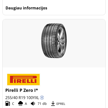
Daugiau informacijos
Pirelli P Zero I*
255/40 R19
100
Y
XL
C
A
71 db
EPREL