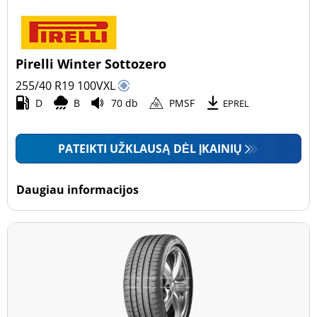
Pirelli Winter Sottozero
255/40 R19
100
V
XL
D
B
70 db
PMSF
EPREL
PATEIKTI UŽKLAUSĄ DĖL ĮKAINIŲ
Daugiau informacijos