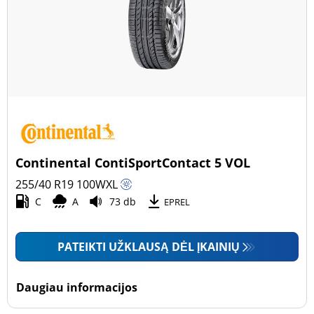
Continental ContiSportContact 5 VOL
255/40 R19
100
W
XL
C
A
73 db
EPREL
PATEIKTI UŽKLAUSĄ DĖL ĮKAINIŲ
Daugiau informacijos