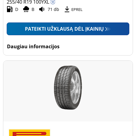
255/40 R19
100
Y
XL
D
B
71 db
EPREL
PATEIKTI UŽKLAUSĄ DĖL ĮKAINIŲ
Daugiau informacijos