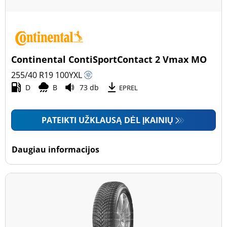
Continental ContiSportContact 2 Vmax MO
255/40 R19
100
Y
XL
D
B
73 db
EPREL
PATEIKTI UŽKLAUSĄ DĖL ĮKAINIŲ
Daugiau informacijos