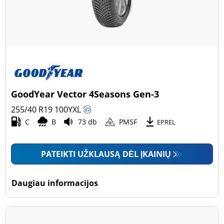
GoodYear Vector 4Seasons Gen-3
255/40 R19
100
Y
XL
C
B
73 db
PMSF
EPREL
PATEIKTI UŽKLAUSĄ DĖL ĮKAINIŲ
Daugiau informacijos