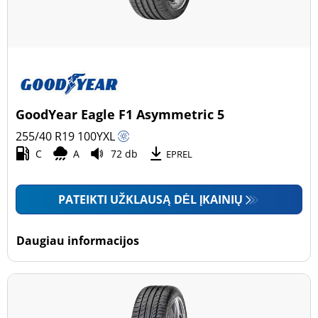
GoodYear Eagle F1 Asymmetric 5
255/40 R19
100
Y
XL
C
A
72 db
EPREL
PATEIKTI UŽKLAUSĄ DĖL ĮKAINIŲ
Daugiau informacijos