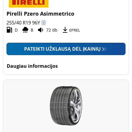
Pirelli Pzero Asimmetrico
255/40 R19
96
Y
D
B
72 db
EPREL
PATEIKTI UŽKLAUSĄ DĖL ĮKAINIŲ
Daugiau informacijos