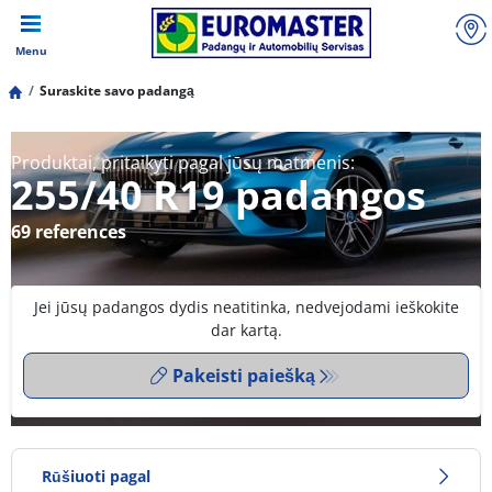
Menu
Suraskite savo padangą
Produktai, pritaikyti pagal jūsų matmenis:
255/40 R19 padangos
69 references
Jei jūsų padangos dydis neatitinka, nedvejodami ieškokite
dar kartą.
Pakeisti paiešką
Rūšiuoti pagal