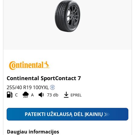
Continental SportContact 7
255/40 R19
100
Y
XL
C
A
73 db
EPREL
PATEIKTI UŽKLAUSĄ DĖL ĮKAINIŲ
Daugiau informacijos