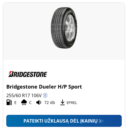
Bridgestone Dueler H/P Sport
255/60 R17
106
V
E
C
72 db
EPREL
PATEIKTI UŽKLAUSĄ DĖL ĮKAINIŲ