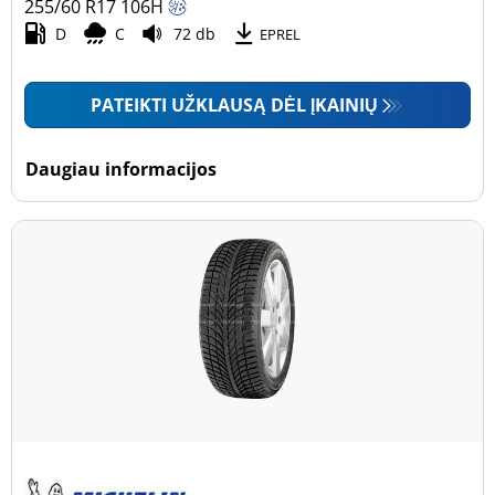
255/60 R17
106
H
D
C
72 db
EPREL
PATEIKTI UŽKLAUSĄ DĖL ĮKAINIŲ
Daugiau informacijos