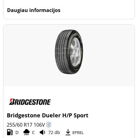
Daugiau informacijos
Bridgestone Dueler H/P Sport
255/60 R17
106
V
D
C
72 db
EPREL