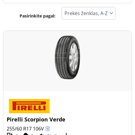
Pasirinkite pagal:
Padangos tipas
Visi tipai (16)
Žiema (6)
Vasara (9)
Visi sezonai (1)
Transporto priemonės tipas
Visi tipai (16)
Lengvasis automobilis (7)
Visureigis (9)
Pirelli Scorpion Verde
Mažas sunkvežimis (0)
255/60 R17
106
V