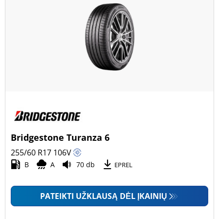
Bridgestone Turanza 6
255/60 R17
106
V
B
A
70 db
EPREL
PATEIKTI UŽKLAUSĄ DĖL ĮKAINIŲ