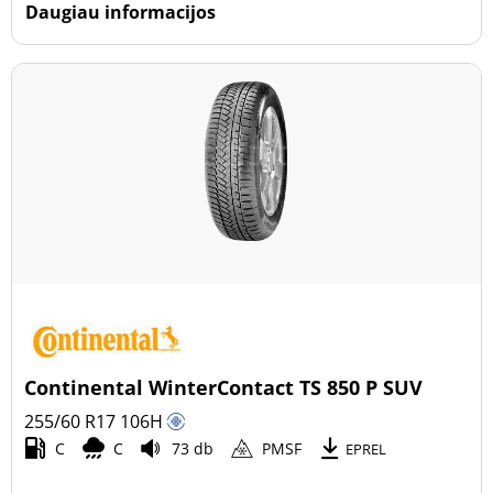
Daugiau informacijos
Continental WinterContact TS 850 P SUV
255/60 R17
106
H
C
C
73 db
PMSF
EPREL