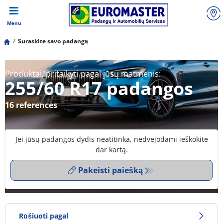
Menu
Suraskite savo padangą
Produktai, pritaikyti pagal jūsų matmenis:
255/60 R17 padangos
16 references
Jei jūsų padangos dydis neatitinka, nedvejodami ieškokite
dar kartą.
Pakeisti paiešką
Rūšiuoti pagal