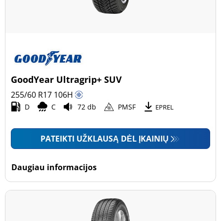
GoodYear Ultragrip+ SUV
255/60 R17
106
H
D
C
72 db
PMSF
EPREL
PATEIKTI UŽKLAUSĄ DĖL ĮKAINIŲ
Daugiau informacijos