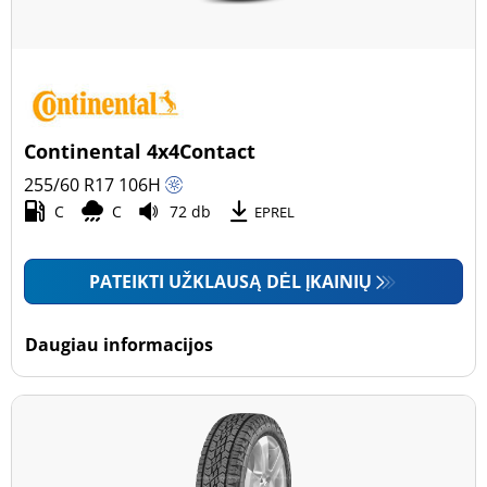
Continental 4x4Contact
255/60 R17
106
H
C
C
72 db
EPREL
PATEIKTI UŽKLAUSĄ DĖL ĮKAINIŲ
Daugiau informacijos