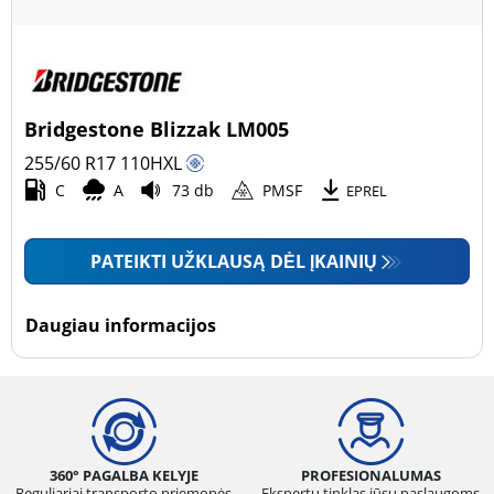
Bridgestone Blizzak LM005
255/60 R17
110
H
XL
C
A
73 db
PMSF
EPREL
PATEIKTI UŽKLAUSĄ DĖL ĮKAINIŲ
Daugiau informacijos
360° PAGALBA KELYJE
PROFESIONALUMAS
Reguliariai transporto priemonės
Ekspertų tinklas jūsų paslaugoms