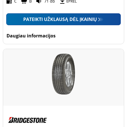
Motociklas (0)
C
B
71 db
EPREL
PATEIKTI UŽKLAUSĄ DĖL ĮKAINIŲ
Padanga sustiprintomis sienelėmis
Padanga sustiprintomis sienelėmis (0)
Daugiau informacijos
Padanga nesustiprintomis sienelėmis (16)
Daugiau parinkčių