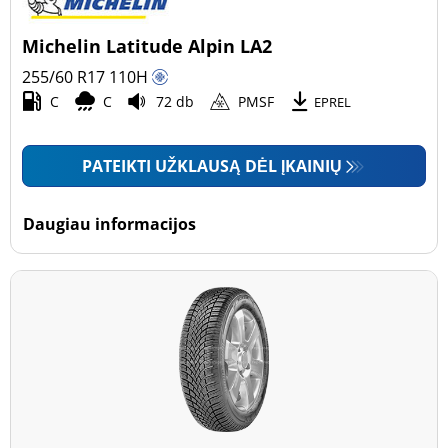
Michelin Latitude Alpin LA2
255/60 R17
110
H
C
C
72 db
PMSF
EPREL
PATEIKTI UŽKLAUSĄ DĖL ĮKAINIŲ
Daugiau informacijos