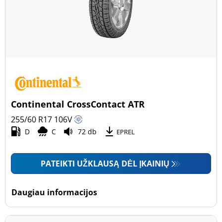
Continental CrossContact ATR
255/60 R17
106
V
D
C
72 db
EPREL
PATEIKTI UŽKLAUSĄ DĖL ĮKAINIŲ
Daugiau informacijos