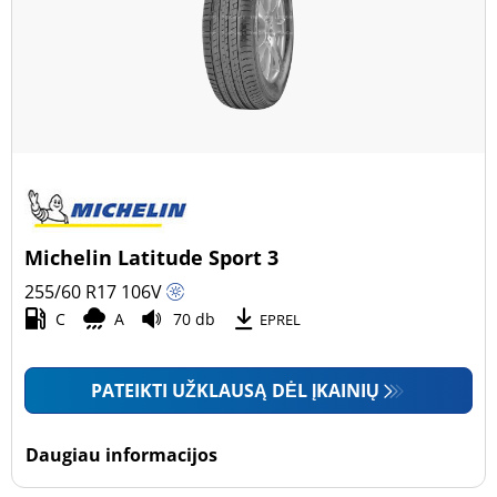
Michelin Latitude Sport 3
255/60 R17
106
V
C
A
70 db
EPREL
PATEIKTI UŽKLAUSĄ DĖL ĮKAINIŲ
Daugiau informacijos