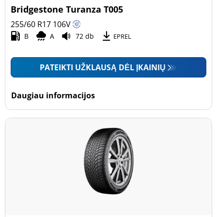
Bridgestone Turanza T005
255/60 R17
106
V
B
A
72 db
EPREL
PATEIKTI UŽKLAUSĄ DĖL ĮKAINIŲ
Daugiau informacijos