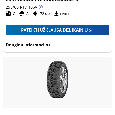
255/60 R17
106
V
C
A
72 db
EPREL
PATEIKTI UŽKLAUSĄ DĖL ĮKAINIŲ
Daugiau informacijos