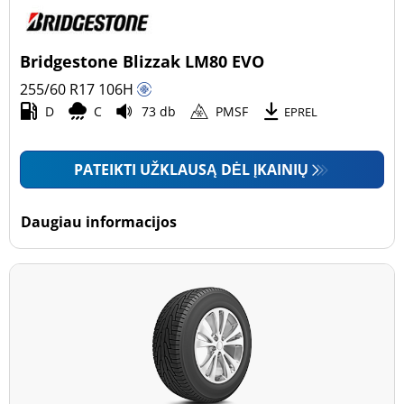
Bridgestone Blizzak LM80 EVO
255/60 R17
106
H
D
C
73 db
PMSF
EPREL
PATEIKTI UŽKLAUSĄ DĖL ĮKAINIŲ
Daugiau informacijos