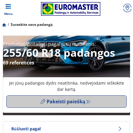
Menu
Suraskite savo padangą
Produktai, pritaikyti pagal jūsų matmenis:
255/60 R18 padangos
69 references
Jei jūsų padangos dydis neatitinka, nedvejodami ieškokite
dar kartą.
Pakeisti paiešką
Rūšiuoti pagal