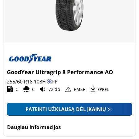
GoodYear Ultragrip 8 Performance AO
255/60 R18
108
H
FP
C
C
72 db
PMSF
EPREL
PATEIKTI UŽKLAUSĄ DĖL ĮKAINIŲ
Daugiau informacijos