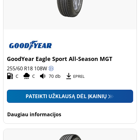
GoodYear Eagle Sport All-Season MGT
255/60 R18
108
W
C
C
70 db
EPREL
PATEIKTI UŽKLAUSĄ DĖL ĮKAINIŲ
Daugiau informacijos