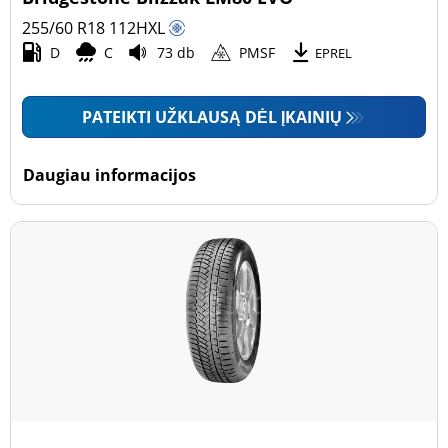
255/60 R18
112
H
XL
D
C
73 db
PMSF
EPREL
PATEIKTI UŽKLAUSĄ DĖL ĮKAINIŲ
Daugiau informacijos