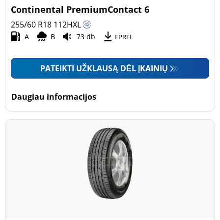
Continental PremiumContact 6
255/60 R18
112
H
XL
A
B
73 db
EPREL
PATEIKTI UŽKLAUSĄ DĖL ĮKAINIŲ
Daugiau informacijos