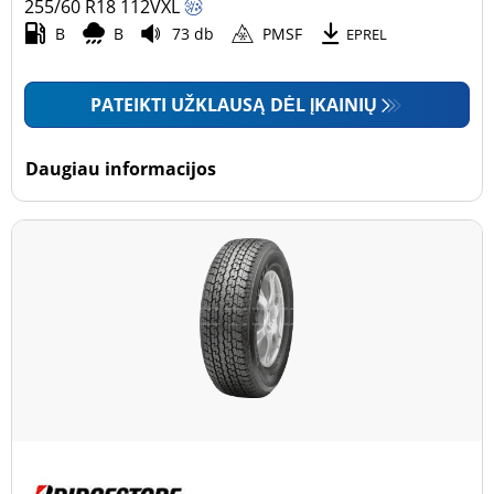
255/60 R18
112
V
XL
B
B
73 db
PMSF
EPREL
PATEIKTI UŽKLAUSĄ DĖL ĮKAINIŲ
Daugiau informacijos