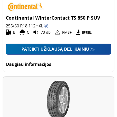
Continental WinterContact TS 850 P SUV
255/60 R18
112
H
XL
B
C
73 db
PMSF
EPREL
PATEIKTI UŽKLAUSĄ DĖL ĮKAINIŲ
Daugiau informacijos