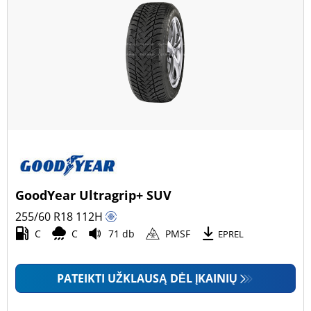
GoodYear Ultragrip+ SUV
255/60 R18
112
H
C
C
71 db
PMSF
EPREL
PATEIKTI UŽKLAUSĄ DĖL ĮKAINIŲ