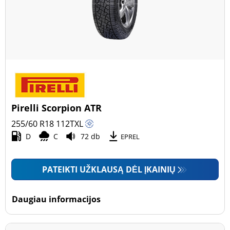
Pirelli Scorpion ATR
255/60 R18
112
T
XL
D
C
72 db
EPREL
PATEIKTI UŽKLAUSĄ DĖL ĮKAINIŲ
Daugiau informacijos