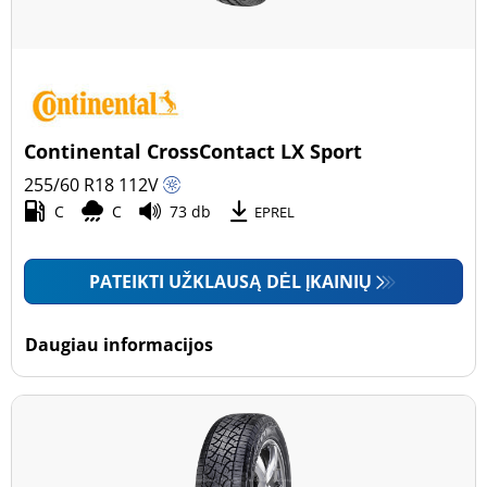
Continental CrossContact LX Sport
255/60 R18
112
V
C
C
73 db
EPREL
PATEIKTI UŽKLAUSĄ DĖL ĮKAINIŲ
Daugiau informacijos