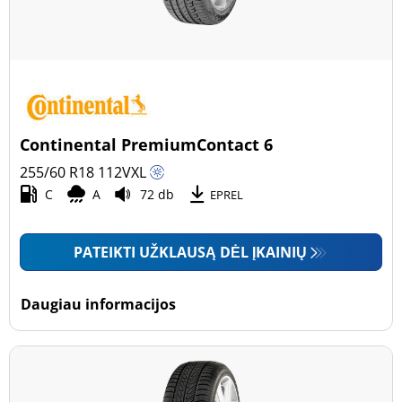
Continental PremiumContact 6
255/60 R18
112
V
XL
C
A
72 db
EPREL
PATEIKTI UŽKLAUSĄ DĖL ĮKAINIŲ
Daugiau informacijos