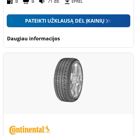
Motociklas (0)
B
B
71 db
EPREL
PATEIKTI UŽKLAUSĄ DĖL ĮKAINIŲ
Padanga sustiprintomis sienelėmis
Padanga sustiprintomis sienelėmis (0)
Daugiau informacijos
Padanga nesustiprintomis sienelėmis (69)
Daugiau parinkčių