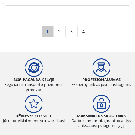
1
2
3
4
360° PAGALBA KELYJE
PROFESIONALUMAS
Reguliariai transporto priemonės
Ekspertų tinklas jūsų paslaugoms
priežiūrai
DĖMESYS KLIENTUI
MAKSIMALUS SAUGUMAS
Jūsų poreikiai mums yra svarbiausi
Darbo standartai, garantuojantys
aukščiausią saugumo lygį.