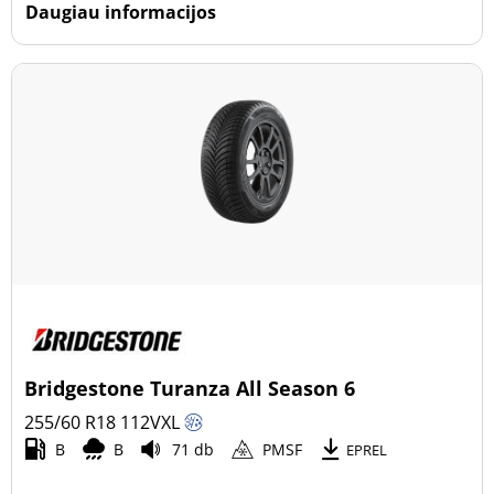
Daugiau informacijos
Bridgestone Turanza All Season 6
255/60 R18
112
V
XL
B
B
71 db
PMSF
EPREL