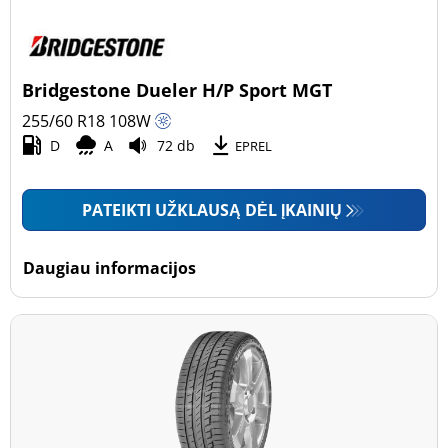
Bridgestone Dueler H/P Sport MGT
255/60 R18
108
W
D
A
72 db
EPREL
PATEIKTI UŽKLAUSĄ DĖL ĮKAINIŲ
Daugiau informacijos