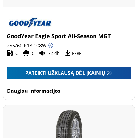
GoodYear Eagle Sport All-Season MGT
255/60 R18
108
W
C
C
72 db
EPREL
PATEIKTI UŽKLAUSĄ DĖL ĮKAINIŲ
Daugiau informacijos