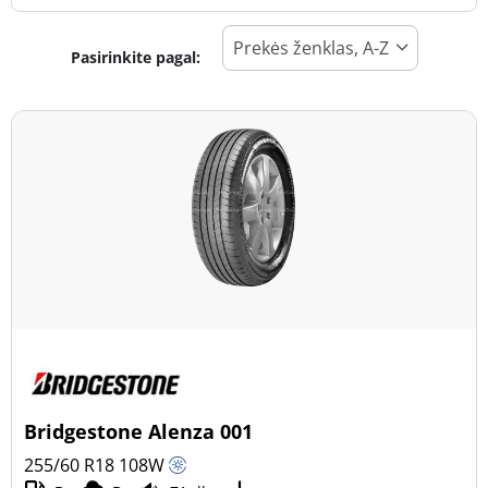
Pasirinkite pagal:
Padangos tipas
Visi tipai (69)
Žiema (18)
Vasara (34)
Visi sezonai (19)
Transporto priemonės tipas
Visi tipai (69)
Lengvasis automobilis (31)
Visureigis (38)
Bridgestone Alenza 001
Mažas sunkvežimis (0)
255/60 R18
108
W