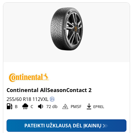
Continental AllSeasonContact 2
255/60 R18
112
V
XL
B
C
72 db
PMSF
EPREL
PATEIKTI UŽKLAUSĄ DĖL ĮKAINIŲ