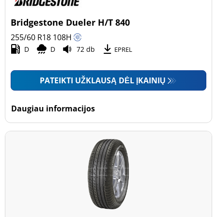
Bridgestone Dueler H/T 840
255/60 R18
108
H
D
D
72 db
EPREL
PATEIKTI UŽKLAUSĄ DĖL ĮKAINIŲ
Daugiau informacijos