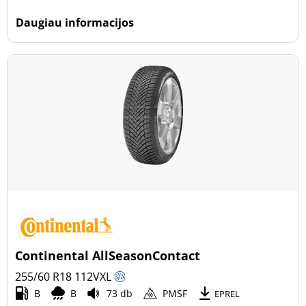
Daugiau informacijos
Continental AllSeasonContact
255/60 R18
112
V
XL
B
B
73 db
PMSF
EPREL