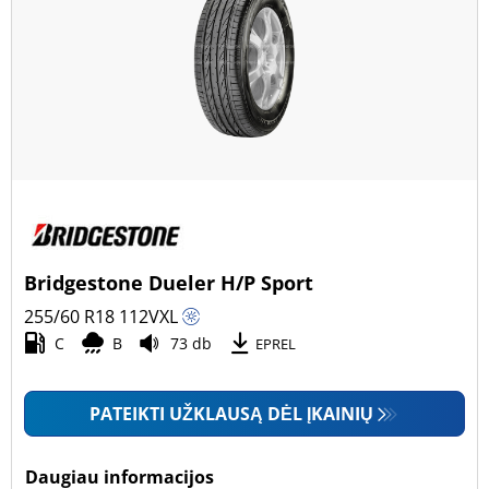
Bridgestone Dueler H/P Sport
255/60 R18
112
V
XL
C
B
73 db
EPREL
PATEIKTI UŽKLAUSĄ DĖL ĮKAINIŲ
Daugiau informacijos