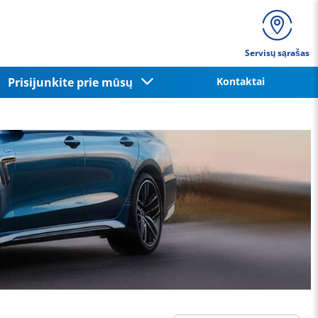
Servisų sąrašas
Prisijunkite prie mūsų
Kontaktai