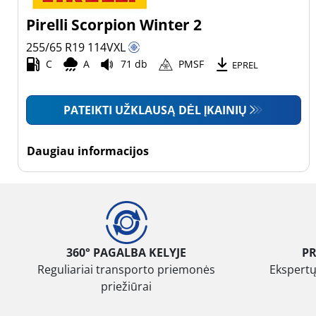
Pirelli Scorpion Winter 2
255/65 R19
114
V
XL
C
A
71 db
PMSF
EPREL
PATEIKTI UŽKLAUSĄ DĖL ĮKAINIŲ
Daugiau informacijos
360° PAGALBA KELYJE
P
Reguliariai transporto priemonės
Ekspertų
priežiūrai