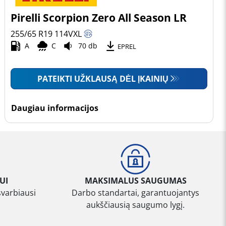
Pirelli Scorpion Zero All Season LR
255/65 R19
114
V
XL
A
C
70 db
EPREL
PATEIKTI UŽKLAUSĄ DĖL ĮKAINIŲ
Daugiau informacijos
UI
MAKSIMALUS SAUGUMAS
svarbiausi
Darbo standartai, garantuojantys
aukščiausią saugumo lygį.