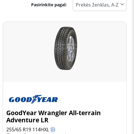
Pasirinkite pagal:
GoodYear Wrangler All-terrain
Adventure LR
255/65 R19
114
H
XL