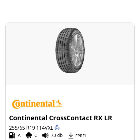
Continental CrossContact RX LR
255/65 R19
114
V
XL
A
C
73 db
EPREL