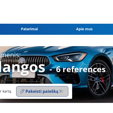
Patarimai
Apie mus
tmenis:
dangos
-
6 references
Pakeisti paiešką
r kartą.