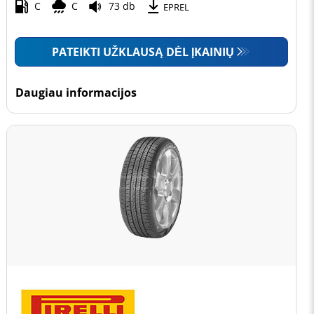
C
C
73 db
EPREL
PATEIKTI UŽKLAUSĄ DĖL ĮKAINIŲ
Daugiau informacijos