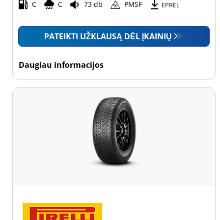
C
C
73 db
PMSF
EPREL
Mažas sunkvežimis
(0)
PATEIKTI UŽKLAUSĄ DĖL ĮKAINIŲ
Motociklas (0)
Daugiau informacijos
Padanga sustiprintomis
sienelėmis
Padanga
sustiprintomis
sienelėmis (0)
Padanga
nesustiprintomis
sienelėmis (6)
Daugiau
parinkčių