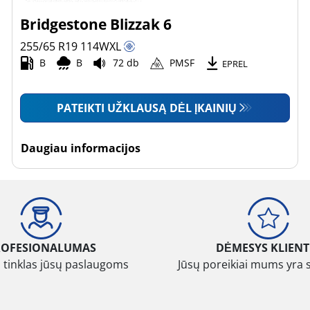
Bridgestone Blizzak 6
255/65 R19
114
W
XL
B
B
72 db
PMSF
EPREL
PATEIKTI UŽKLAUSĄ DĖL ĮKAINIŲ
Daugiau informacijos
ROFESIONALUMAS
DĖMESYS KLIENT
 tinklas jūsų paslaugoms
Jūsų poreikiai mums yra 