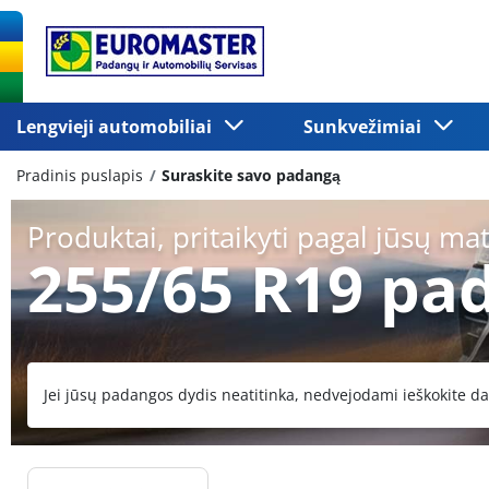
Lengvieji automobiliai
Sunkvežimiai
Pradinis puslapis
Suraskite savo padangą
Produktai, pritaikyti pagal jūsų ma
255/65 R19 pa
Jei jūsų padangos dydis neatitinka, nedvejodami ieškokite da