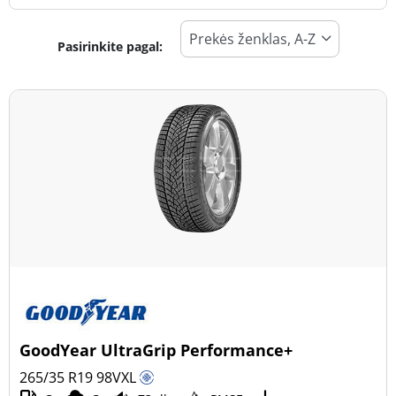
Pasirinkite pagal:
Padangos tipas
Visi tipai (50)
Žiema (8)
Vasara (42)
Visi sezonai (0)
Transporto priemonės tipas
Visi tipai (50)
Lengvasis automobilis (50)
Visureigis (0)
GoodYear UltraGrip Performance+
Mažas sunkvežimis (0)
265/35 R19
98
V
XL