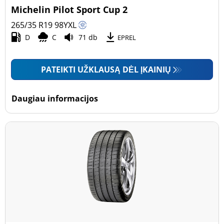
Michelin Pilot Sport Cup 2
265/35 R19
98
Y
XL
D
C
71 db
EPREL
PATEIKTI UŽKLAUSĄ DĖL ĮKAINIŲ
Daugiau informacijos