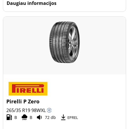
Daugiau informacijos
Pirelli P Zero
265/35 R19
98
W
XL
B
B
72 db
EPREL