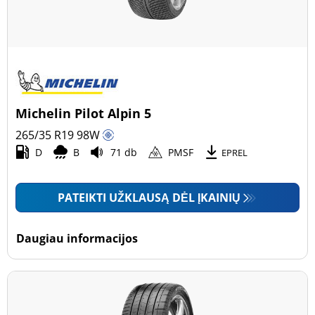
Michelin Pilot Alpin 5
265/35 R19
98
W
D
B
71 db
PMSF
EPREL
PATEIKTI UŽKLAUSĄ DĖL ĮKAINIŲ
Daugiau informacijos