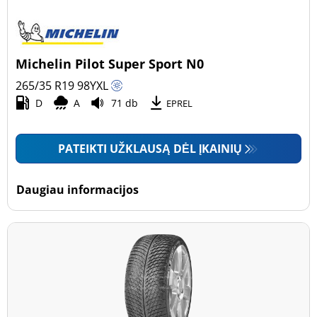
Michelin Pilot Super Sport N0
265/35 R19
98
Y
XL
D
A
71 db
EPREL
PATEIKTI UŽKLAUSĄ DĖL ĮKAINIŲ
Daugiau informacijos