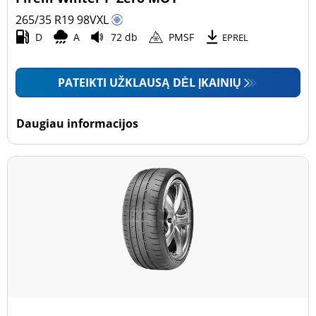
265/35 R19
98
V
XL
D
A
72 db
PMSF
EPREL
PATEIKTI UŽKLAUSĄ DĖL ĮKAINIŲ
Daugiau informacijos