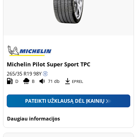
Michelin Pilot Super Sport TPC
265/35 R19
98
Y
D
B
71 db
EPREL
PATEIKTI UŽKLAUSĄ DĖL ĮKAINIŲ
Daugiau informacijos