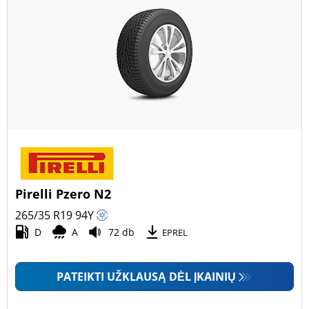
Pirelli Pzero N2
265/35 R19
94
Y
D
A
72 db
EPREL
PATEIKTI UŽKLAUSĄ DĖL ĮKAINIŲ