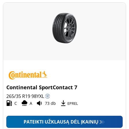
Continental SportContact 7
265/35 R19
98
Y
XL
C
A
73 db
EPREL
PATEIKTI UŽKLAUSĄ DĖL ĮKAINIŲ