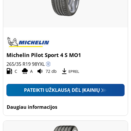
Michelin Pilot Sport 4 S MO1
265/35 R19
98
Y
XL
C
A
72 db
EPREL
PATEIKTI UŽKLAUSĄ DĖL ĮKAINIŲ
Daugiau informacijos