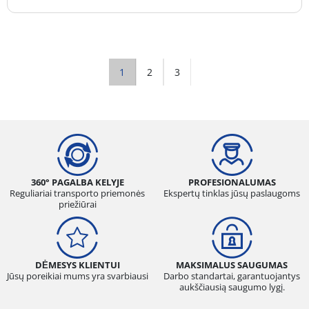
1
2
3
360° PAGALBA KELYJE
PROFESIONALUMAS
Reguliariai transporto priemonės
Ekspertų tinklas jūsų paslaugoms
priežiūrai
DĖMESYS KLIENTUI
MAKSIMALUS SAUGUMAS
Jūsų poreikiai mums yra svarbiausi
Darbo standartai, garantuojantys
aukščiausią saugumo lygį.