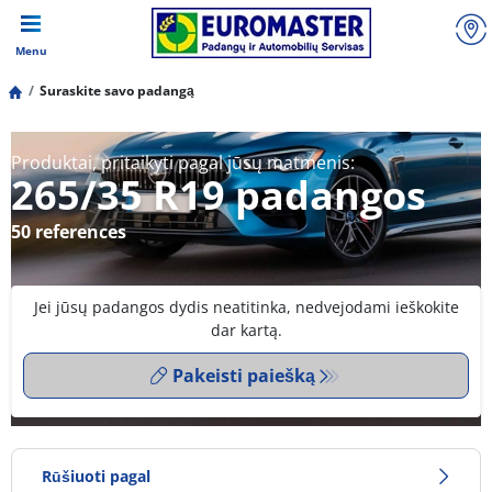
Menu
Suraskite savo padangą
Produktai, pritaikyti pagal jūsų matmenis:
265/35 R19 padangos
50 references
Jei jūsų padangos dydis neatitinka, nedvejodami ieškokite
dar kartą.
Pakeisti paiešką
Rūšiuoti pagal