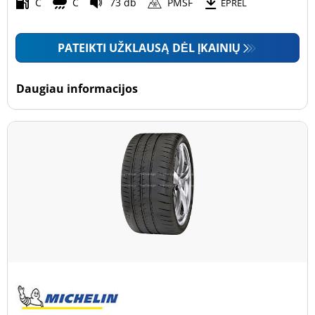
Motociklas (0)
C
C
73 db
PMSF
EPREL
PATEIKTI UŽKLAUSĄ DĖL ĮKAINIŲ
Padanga sustiprintomis sienelėmis
Padanga sustiprintomis sienelėmis (0)
Daugiau informacijos
Padanga nesustiprintomis sienelėmis (50)
Daugiau parinkčių