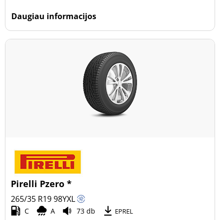
Daugiau informacijos
Pirelli Pzero *
265/35 R19
98
Y
XL
C
A
73 db
EPREL