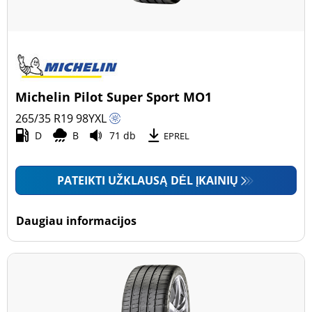
Michelin Pilot Super Sport MO1
265/35 R19
98
Y
XL
D
B
71 db
EPREL
PATEIKTI UŽKLAUSĄ DĖL ĮKAINIŲ
Daugiau informacijos