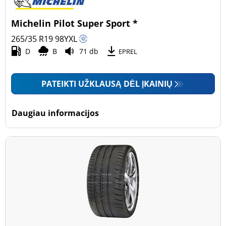
Michelin Pilot Super Sport *
265/35 R19
98
Y
XL
D
B
71 db
EPREL
PATEIKTI UŽKLAUSĄ DĖL ĮKAINIŲ
Daugiau informacijos