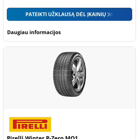
PATEIKTI UŽKLAUSĄ DĖL ĮKAINIŲ
Daugiau informacijos
Pirelli Winter P-Zero MO1