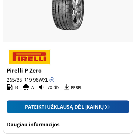
Pirelli P Zero
265/35 R19
98
W
XL
B
A
70 db
EPREL
PATEIKTI UŽKLAUSĄ DĖL ĮKAINIŲ
Daugiau informacijos