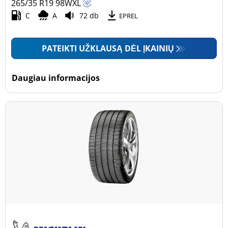
265/35 R19
98
W
XL
C
A
72 db
EPREL
PATEIKTI UŽKLAUSĄ DĖL ĮKAINIŲ
Daugiau informacijos