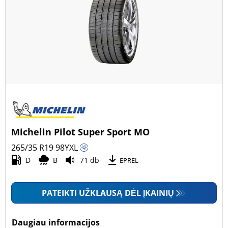
Michelin Pilot Super Sport MO
265/35 R19
98
Y
XL
D
B
71 db
EPREL
PATEIKTI UŽKLAUSĄ DĖL ĮKAINIŲ
Daugiau informacijos