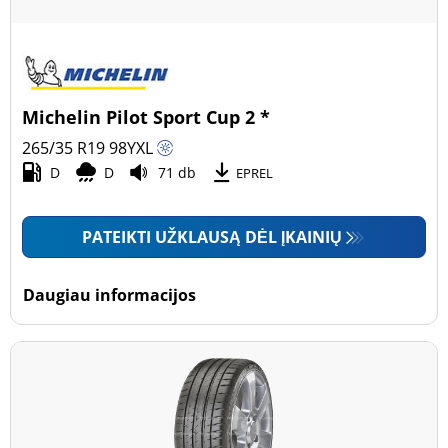
Michelin Pilot Sport Cup 2 *
265/35 R19
98
Y
XL
D
D
71 db
EPREL
PATEIKTI UŽKLAUSĄ DĖL ĮKAINIŲ
Daugiau informacijos