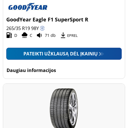
GoodYear Eagle F1 SuperSport R
265/35 R19
98
Y
D
C
71 db
EPREL
PATEIKTI UŽKLAUSĄ DĖL ĮKAINIŲ
Daugiau informacijos