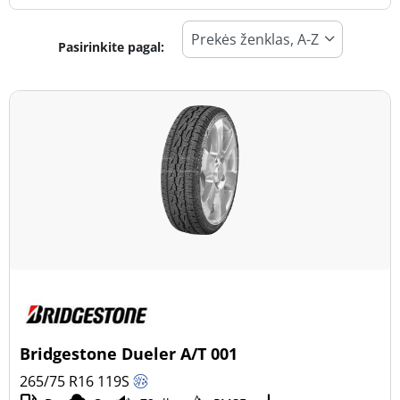
Pasirinkite pagal:
Padangos tipas
Visi tipai (5)
Žiema (0)
Vasara (3)
Visi sezonai (2)
Transporto priemonės tipas
Visi tipai (5)
Lengvasis automobilis (1)
Visureigis (4)
Bridgestone Dueler A/T 001
Mažas sunkvežimis (0)
265/75 R16
119
S