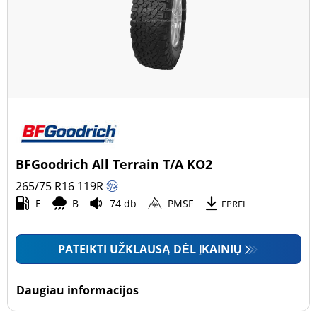
BFGoodrich All Terrain T/A KO2
265/75 R16
119
R
E
B
74 db
PMSF
EPREL
PATEIKTI UŽKLAUSĄ DĖL ĮKAINIŲ
Daugiau informacijos