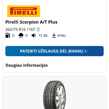
Pirelli Scorpion A/T Plus
265/75 R16
116
T
D
D
72 db
EPREL
PATEIKTI UŽKLAUSĄ DĖL ĮKAINIŲ
Daugiau informacijos