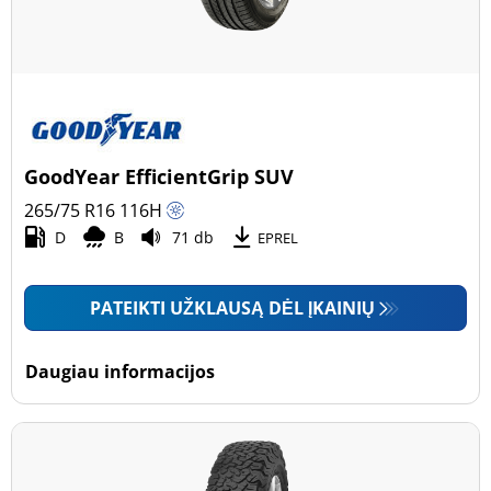
GoodYear EfficientGrip SUV
265/75 R16
116
H
D
B
71 db
EPREL
PATEIKTI UŽKLAUSĄ DĖL ĮKAINIŲ
Daugiau informacijos