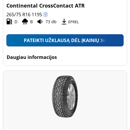
Continental CrossContact ATR
265/75 R16
119
S
D
B
73 db
EPREL
PATEIKTI UŽKLAUSĄ DĖL ĮKAINIŲ
Daugiau informacijos