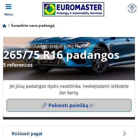
Menu
Suraskite savo padangą
Produktai, pritaikyti pagal jūsų matmenis:
265/75 R16 padangos
5 references
Jei jūsų padangos dydis neatitinka, nedvejodami ieškokite
dar kartą.
Pakeisti paiešką
Rūšiuoti pagal