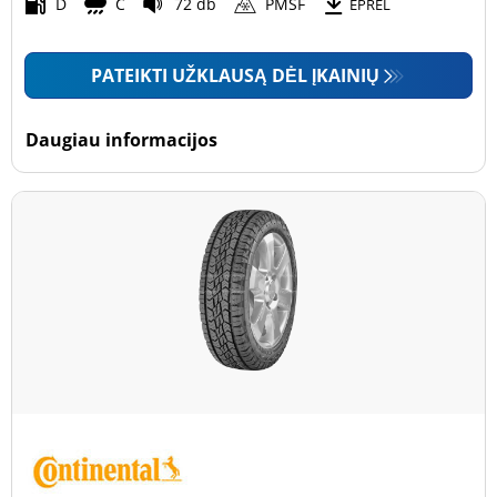
Motociklas (0)
D
C
72 db
PMSF
EPREL
PATEIKTI UŽKLAUSĄ DĖL ĮKAINIŲ
Padanga sustiprintomis sienelėmis
Padanga sustiprintomis sienelėmis (0)
Daugiau informacijos
Padanga nesustiprintomis sienelėmis (5)
Daugiau parinkčių